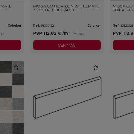
 MATE
MOSAICO HORIZON WHITE MATE
MOSAICO 
30X30 RECTIFICADO
30X30 RE
Colorker
Ref:
93320122
Colorker
Ref:
93320123
PVP
112,82 €
/m²
PVP
112,
cl.)
(IVA incl.)
VER MÁS
favorite
favorite