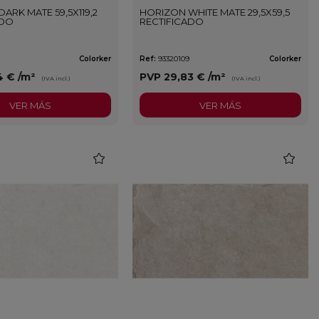
ARK MATE 59,5X119,2
HORIZON WHITE MATE 29,5X59,5
ADO
RECTIFICADO
Colorker
Ref:
93320109
Colorker
4 €
/m²
PVP
29,83 €
/m²
(IVA incl.)
(IVA incl.)
VER MÁS
VER MÁS
favorite
favorite