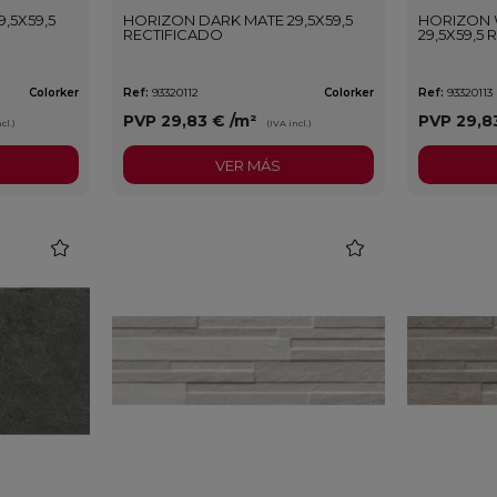
,5X59,5
HORIZON DARK MATE 29,5X59,5
HORIZON 
RECTIFICADO
29,5X59,5
Colorker
Ref:
93320112
Colorker
Ref:
93320113
PVP
29,83 €
/m²
PVP
29,8
cl.)
(IVA incl.)
VER MÁS
favorite
favorite