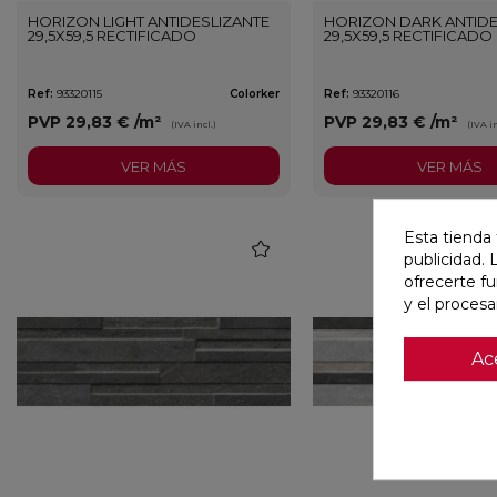
HORIZON LIGHT ANTIDESLIZANTE
HORIZON DARK ANTIDE
29,5X59,5 RECTIFICADO
29,5X59,5 RECTIFICADO
Ref:
93320115
Colorker
Ref:
93320116
PVP
29,83 €
/m²
PVP
29,83 €
/m²
(IVA incl.)
(IVA in
VER MÁS
VER MÁS
Esta tienda 
favorite
publicidad. 
ofrecerte f
y el proces
Ac