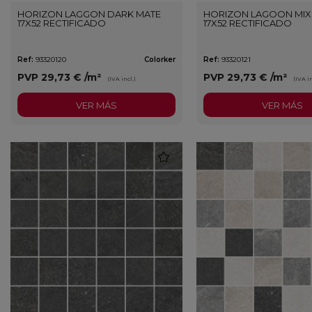
HORIZON LAGGON DARK MATE
HORIZON LAGOON MIX
17X52 RECTIFICADO
17X52 RECTIFICADO
Ref:
93320120
Colorker
Ref:
93320121
PVP
29,73 €
/m²
PVP
29,73 €
/m²
(IVA incl.)
(IVA in
VER MÁS
VER MÁS
favorite