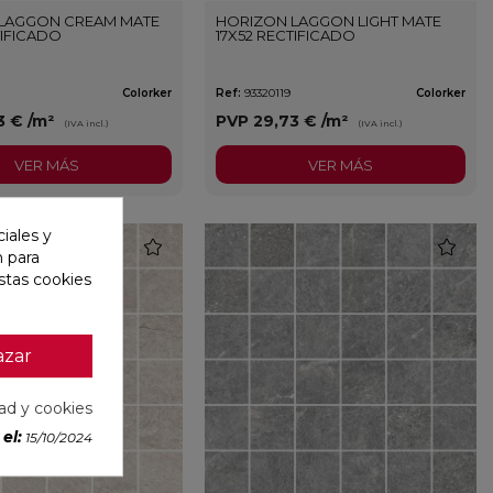
LAGGON CREAM MATE
HORIZON LAGGON LIGHT MATE
TIFICADO
17X52 RECTIFICADO
Colorker
Ref:
93320119
Colorker
3 €
/m²
PVP
29,73 €
/m²
(IVA incl.)
(IVA incl.)
VER MÁS
VER MÁS
iales y
favorite
favorite
n para
stas cookies
azar
dad y cookies
el:
15/10/2024