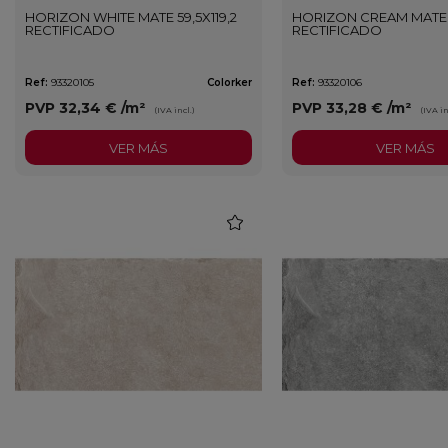
HORIZON WHITE MATE 59,5X119,2
HORIZON CREAM MATE 5
RECTIFICADO
RECTIFICADO
Ref:
93320105
Colorker
Ref:
93320106
PVP
32,34 €
/m²
PVP
33,28 €
/m²
(IVA incl.)
(IVA in
VER MÁS
VER MÁS
favorite