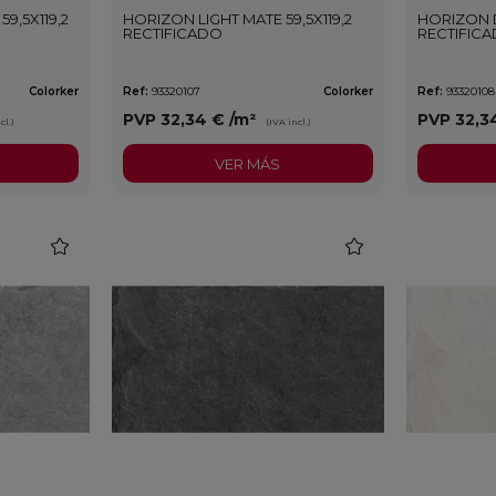
9,5X119,2
HORIZON LIGHT MATE 59,5X119,2
HORIZON D
RECTIFICADO
RECTIFIC
Colorker
Ref:
93320107
Colorker
Ref:
93320108
PVP
32,34 €
/m²
PVP
32,3
cl.)
(IVA incl.)
VER MÁS
favorite
favorite