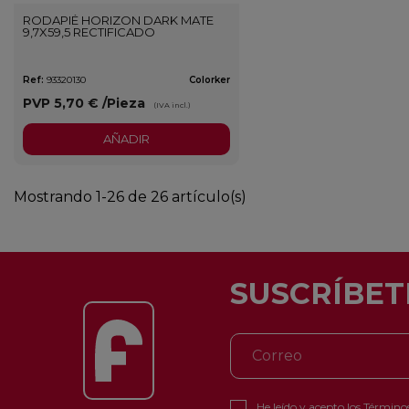
RODAPIÉ HORIZON DARK MATE
9,7X59,5 RECTIFICADO
Ref:
93320130
Colorker
PVP
5,70 €
/Pieza
(IVA incl.)
AÑADIR
Mostrando 1-26 de 26 artículo(s)
SUSCRÍBET
He leído y acepto los
Términos