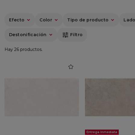
Efecto
Color
Tipo de producto
Lado
tune
Destonificación
Filtro
Hay 26 productos.
favorite
Entrega Inmediata