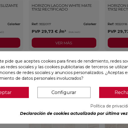
SLIZANTE
HORIZON LAGGON WHITE MATE
HORIZON 
17X52 RECTIFICADO
17X52 REC
Colorker
Ref:
93320117
Colorker
Ref:
93320118
PVP
29,73 €
/m²
PVP
29,7
cl.)
(IVA incl.)
VER MÁS
te pide que aceptes cookies para fines de rendimiento, redes soc
favorite
favorite
Las redes sociales y las cookies publicitarias de terceros se utiliza
unciones de redes sociales y anuncios personalizados. ¿Aceptas e
amiento de datos personales involucrados?
eptar
Configurar
Rech
Política de privaci
Declaración de cookies actualizada por última vez 