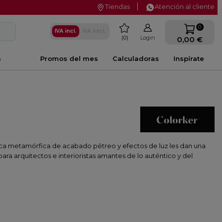
Tiendas
Atención al cliente
favorite
0
IVA incl.
IVA excl.
0
Login
0,00 €
a
Promos del mes
Calculadoras
Inspírate
 roca metamórfica de acabado pétreo y efectos de luz les dan una
ara arquitectos e interioristas amantes de lo auténtico y del