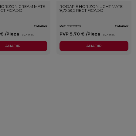
HORIZON CREAM MATE
RODAPIÉ HORIZON LIGHT MATE
RECTIFICADO
9,7X59,5 RECTIFICADO
Colorker
Ref:
93320129
Colorker
 €
/Pieza
PVP
5,70 €
/Pieza
(IVA incl.)
(IVA incl.)
AÑADIR
AÑADIR