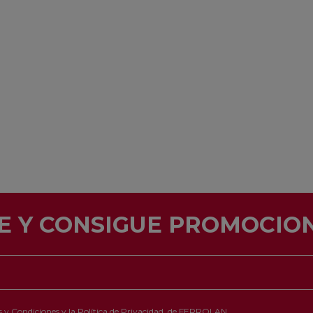
E Y CONSIGUE PROMOCION
 y Condiciones
y la
Política de Privacidad
de FERROLAN