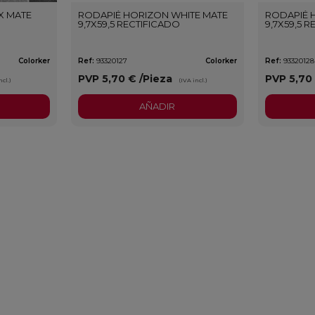
X MATE
RODAPIÉ HORIZON WHITE MATE
RODAPIÉ 
9,7X59,5 RECTIFICADO
9,7X59,5 
Colorker
Ref:
93320127
Colorker
Ref:
93320128
PVP
5,70 €
/Pieza
PVP
5,70
ncl.)
(IVA incl.)
AÑADIR