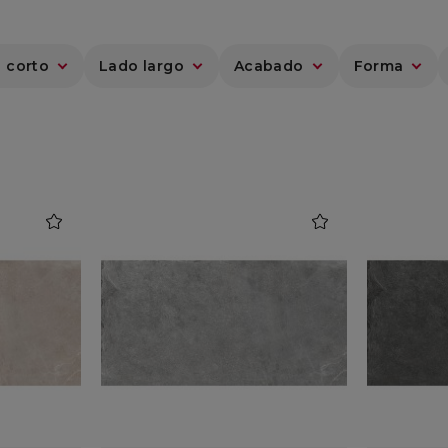
 corto
Lado largo
Acabado
Forma
favorite
favorite