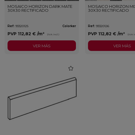
MOSAICO HORIZON DARK MATE
MOSAICO HORIZON MI
30X30 RECTIFICADO
30X30 RECTIFICADO
Ref:
93320125
Colorker
Ref:
93320126
PVP
112,82 €
/m²
PVP
112,82 €
/m²
(IVA incl.)
(IVA i
VER MÁS
VER MÁS
favorite