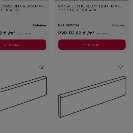
HORIZON CREAM MATE
MOSAICO HORIZON LIGHT MATE
CTIFICADO
30X30 RECTIFICADO
Colorker
Ref:
93320124
Colorker
82 €
/m²
PVP
112,82 €
/m²
(IVA incl.)
(IVA incl.)
VER MÁS
VER MÁS
favorite
favorite