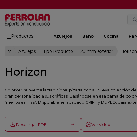
Productos
Azulejos
Baño
Cocina
Par
Azulejos
Tipo Producto
20 mm exterior
Horizo
Horizon
Colorker reinventa la tradicional pizarra con su nueva colección d
gran personalidad a sus gráficas. Basándose en esa gama de colores 
“menos es más”. Disponible en acabado GRIP+ y DUPLO, para exterio
Descargar PDF
Ver vídeo