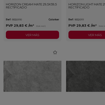
HORIZON CREAM MATE 29,5X59,5
HORIZON LIGHT MATE 29
RECTIFICADO
RECTIFICADO
Ref:
93320110
Colorker
Ref:
93320111
PVP
29,83 €
/m²
PVP
29,83 €
/m²
(IVA incl.)
(IVA in
VER MÁS
VER MÁS
favorite