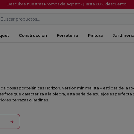
Descubre nuestras Promos de Agosto- ¡Hasta 60% descuento!
Buscar productos...
quet
Construcción
Ferretería
Pintura
Jardinerí
n
e baldosas porcelánicas Horizon. Versión minimalista y estilosa de la
fríos que caracteriza a la piedra, esta serie de azulejos es perfecta p
res; terrazas o jardines.