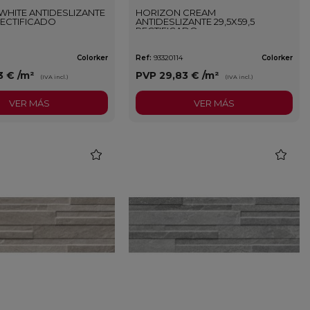
WHITE ANTIDESLIZANTE
HORIZON CREAM
 RECTIFICADO
ANTIDESLIZANTE 29,5X59,5
RECTIFICADO
Colorker
Ref:
93320114
Colorker
3 €
/m²
PVP
29,83 €
/m²
(IVA incl.)
(IVA incl.)
VER MÁS
VER MÁS
favorite
favorite