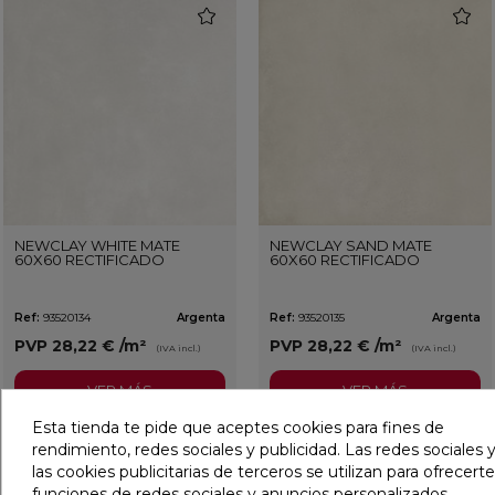
favorite
favorit
NEWCLAY WHITE MATE
NEWCLAY SAND MATE
60X60 RECTIFICADO
60X60 RECTIFICADO
Ref:
93520134
Argenta
Ref:
93520135
Argenta
PVP
28,22 €
/m²
PVP
28,22 €
/m²
(IVA incl.)
(IVA incl.)
VER MÁS
VER MÁS
Esta tienda te pide que aceptes cookies para fines de
rendimiento, redes sociales y publicidad. Las redes sociales y
favorite
favorit
las cookies publicitarias de terceros se utilizan para ofrecerte
funciones de redes sociales y anuncios personalizados.