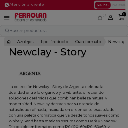
Atención al cliente
IVA incl.
IVA excl.
0
0
favorite

Buscar productos...
Azulejos
Tipo Producto
Gran formato
Newclay -
Newclay - Story
La colección Newclay - Story de Argenta celebra la
dualidad entre lo orgánico y lo vibrante, ofreciendo
soluciones cerámicas que combinan belleza natural y
modernidad. Newclay destaca por su esencia de
naturalidad refinada, inspirada en el cemento espatulado,
con una paleta cromática que va desde tonos suaves como
White y Sand hasta matices oscuros como Dark y Shadow.
Disponible en formatos como 120x120, 60x120, 60x60, y