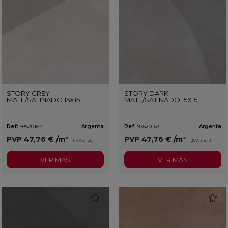
STORY GREY
STORY DARK
MATE/SATINADO 15X15
MATE/SATINADO 15X15
Ref:
93520162
Argenta
Ref:
93520163
Argenta
PVP
47,76 €
/m²
PVP
47,76 €
/m²
(IVA incl.)
(IVA incl.)
VER MÁS
VER MÁS
favorite
favorit