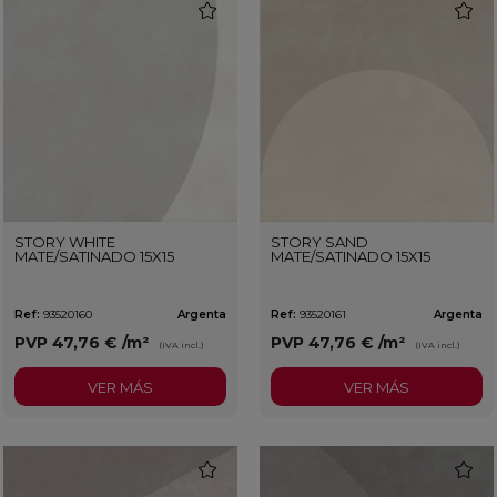
favorite
favorit
STORY WHITE
STORY SAND
MATE/SATINADO 15X15
MATE/SATINADO 15X15
Ref:
93520160
Argenta
Ref:
93520161
Argenta
PVP
47,76 €
/m²
PVP
47,76 €
/m²
(IVA incl.)
(IVA incl.)
VER MÁS
VER MÁS
favorite
favorit