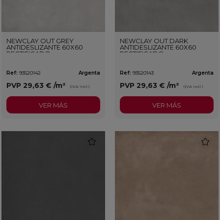
NEWCLAY OUT GREY
NEWCLAY OUT DARK
ANTIDESLIZANTE 60X60
ANTIDESLIZANTE 60X60
RECTIFICADO
RECTIFICADO
Ref:
93520142
Argenta
Ref:
93520143
Argenta
PVP
29,63 €
/m²
PVP
29,63 €
/m²
(IVA incl.)
(IVA incl.)
VER MÁS
VER MÁS
favorite
favorit