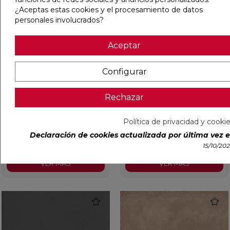
¿Aceptas estas cookies y el procesamiento de datos
personales involucrados?
Aceptar
Configurar
NEWCLAY GREY MATE 60X60
NEWCLAY DARK MATE
Rechazar
RECTIFICADO
60X60 RECTIFICADO
Política de privacidad y cooki
Ref:
93520136
Argenta
Ref:
93520137
Argenta
Declaración de cookies actualizada por última vez el
PVP
28,22 €
/m²
PVP
28,22 €
/m²
(IVA incl.)
(IVA incl.)
15/10/20
VER MÁS
VER MÁS
favorite
favorit