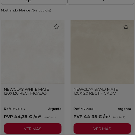
Mostrando 1-64 de 76 artículo(s)
favorite
favorit
NEWCLAY WHITE MATE
NEWCLAY SAND MATE
120X120 RECTIFICADO
120X120 RECTIFICADO
Ref:
93520104
Argenta
Ref:
93520105
Argenta
PVP
44,35 €
/m²
PVP
44,35 €
/m²
(IVA incl.)
(IVA incl.)
VER MÁS
VER MÁS