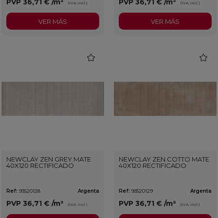
PVP
36,71 €
/m²
PVP
36,71 €
/m²
(IVA incl.)
(IVA incl.)
VER MÁS
VER MÁS
favorite
favorit
NEWCLAY ZEN GREY MATE
NEWCLAY ZEN COTTO MATE
40X120 RECTIFICADO
40X120 RECTIFICADO
Ref:
93520128
Argenta
Ref:
93520129
Argenta
PVP
36,71 €
/m²
PVP
36,71 €
/m²
(IVA incl.)
(IVA incl.)