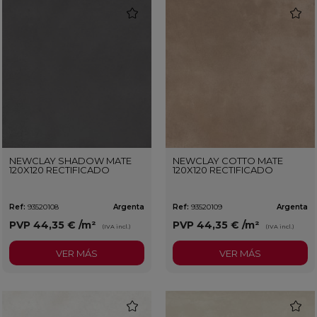
favorite
favorit
NEWCLAY SHADOW MATE
NEWCLAY COTTO MATE
120X120 RECTIFICADO
120X120 RECTIFICADO
Ref:
93520108
Argenta
Ref:
93520109
Argenta
PVP
44,35 €
/m²
PVP
44,35 €
/m²
(IVA incl.)
(IVA incl.)
VER MÁS
VER MÁS
favorite
favorit