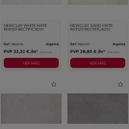
NEWCLAY WHITE MATE
NEWCLAY SAND MATE
60X120 RECTIFICADO
60X120 RECTIFICADO
Ref:
93520116
Argenta
Ref:
93520117
Argenta
PVP
32,22 €
/m²
PVP
28,85 €
/m²
(IVA incl.)
(IVA incl.)
VER MÁS
VER MÁS
favorite
favorit