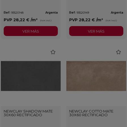
Ref:
93520148
Argenta
Ref:
93520149
Argenta
PVP
28,22 €
/m²
PVP
28,22 €
/m²
(IVA incl.)
(IVA incl.)
VER MÁS
VER MÁS
favorite
favorit
NEWCLAY SHADOW MATE
NEWCLAY COTTO MATE
30X60 RECTIFICADO
30X60 RECTIFICADO