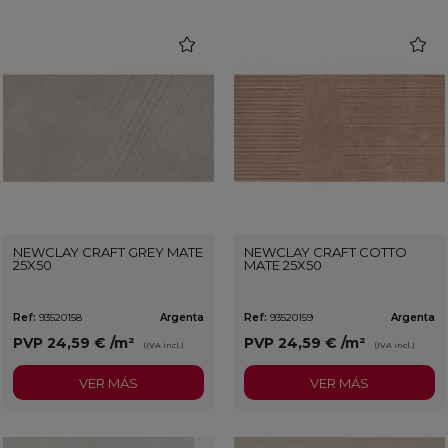
favorite
favorit
NEWCLAY CRAFT GREY MATE
NEWCLAY CRAFT COTTO
25X50
MATE 25X50
Ref:
93520158
Argenta
Ref:
93520159
Argenta
PVP
24,59 €
/m²
PVP
24,59 €
/m²
(IVA incl.)
(IVA incl.)
VER MÁS
VER MÁS