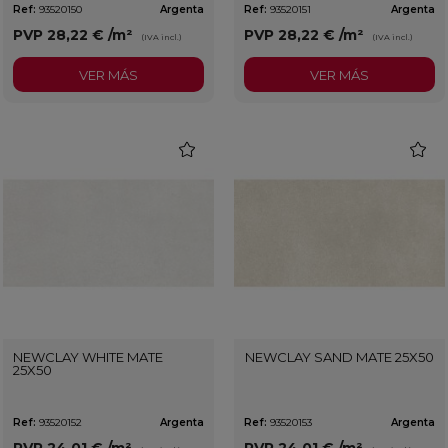
Ref:
93520150
Argenta
Ref:
93520151
Argenta
PVP
28,22 €
/m²
PVP
28,22 €
/m²
(IVA incl.)
(IVA incl.)
VER MÁS
VER MÁS
favorite
favorit
NEWCLAY WHITE MATE
NEWCLAY SAND MATE 25X50
25X50
Ref:
93520152
Argenta
Ref:
93520153
Argenta
PVP
24,01 €
/m²
PVP
24,01 €
/m²