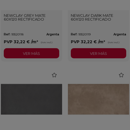
NEWCLAY GREY MATE
NEWCLAY DARK MATE
60X120 RECTIFICADO
60X120 RECTIFICADO
Ref:
93520118
Argenta
Ref:
93520119
Argenta
PVP
32,22 €
/m²
PVP
32,22 €
/m²
(IVA incl.)
(IVA incl.)
VER MÁS
VER MÁS
favorite
favorit