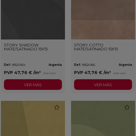
STORY SHADOW
STORY COTTO
MATE/SATINADO 15X15
MATE/SATINADO 15X15
Ref:
93520164
Argenta
Ref:
93520165
Argenta
PVP
47,76 €
/m²
PVP
47,76 €
/m²
(IVA incl.)
(IVA incl.)
VER MÁS
VER MÁS
favorite
favorit