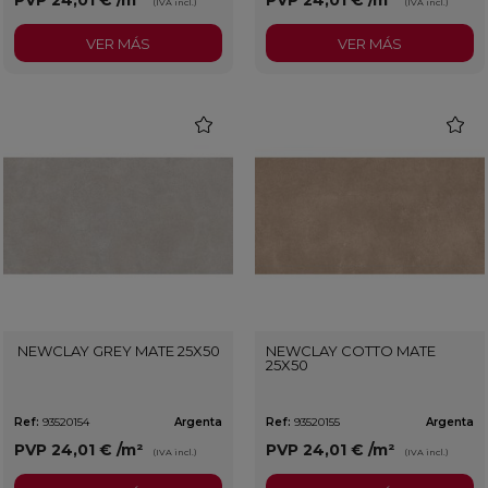
(IVA incl.)
(IVA incl.)
VER MÁS
VER MÁS
favorite
favorit
NEWCLAY GREY MATE 25X50
NEWCLAY COTTO MATE
25X50
Ref:
93520154
Argenta
Ref:
93520155
Argenta
PVP
24,01 €
/m²
PVP
24,01 €
/m²
(IVA incl.)
(IVA incl.)