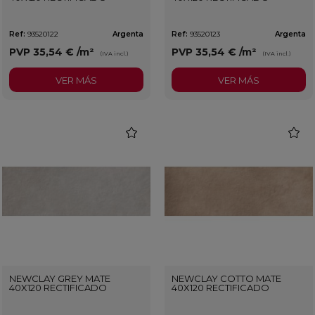
Ref:
93520122
Argenta
Ref:
93520123
Argenta
PVP
35,54 €
/m²
PVP
35,54 €
/m²
(IVA incl.)
(IVA incl.)
VER MÁS
VER MÁS
favorite
favorit
NEWCLAY GREY MATE
NEWCLAY COTTO MATE
40X120 RECTIFICADO
40X120 RECTIFICADO