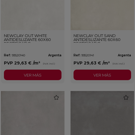
NEWCLAY OUT WHITE
NEWCLAY OUT SAND
ANTIDESLIZANTE 60X60
ANTIDESLIZANTE 60X60
RECTIFICADO
RECTIFICADO
Ref:
93520140
Argenta
Ref:
93520141
Argenta
PVP
29,63 €
/m²
PVP
29,63 €
/m²
(IVA incl.)
(IVA incl.)
VER MÁS
VER MÁS
favorite
favorit