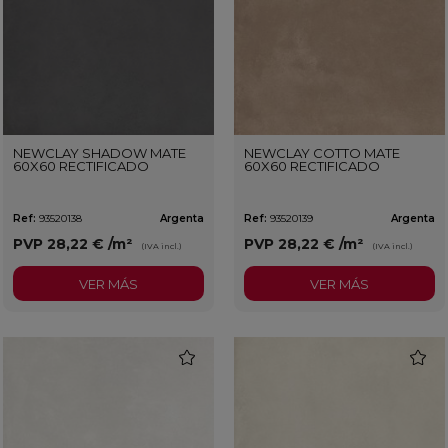
NEWCLAY SHADOW MATE
NEWCLAY COTTO MATE
60X60 RECTIFICADO
60X60 RECTIFICADO
Ref:
93520138
Argenta
Ref:
93520139
Argenta
PVP
28,22 €
/m²
PVP
28,22 €
/m²
(IVA incl.)
(IVA incl.)
VER MÁS
VER MÁS
favorite
favorit