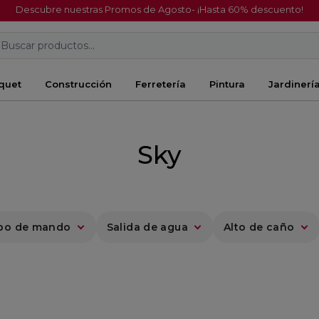
Descubre nuestras Promos de Agosto- ¡Hasta 60% descuento!
Buscar productos...
quet
Construcción
Ferretería
Pintura
Jardinerí
Sky
po de mando
Salida de agua
Alto de caño