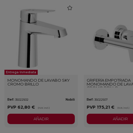
favorite
Entrega Inmediata
MONOMANDO DE LAVABO SKY
GRIFERÍA EMPOTRADA
CROMO BRILLO
MONOMANDO DE LAVA
CROMO BRILLO
Ref:
35022502
Nobili
Ref:
35022507
PVP
62,80 €
PVP
175,21 €
(IVA incl.)
(IVA incl.)
AÑADIR
AÑADIR