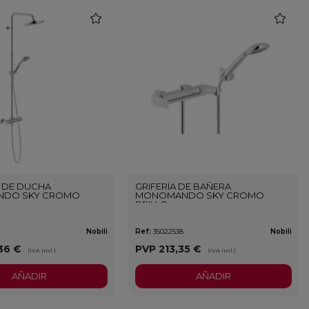
favorite
favorite
 DE DUCHA
GRIFERÍA DE BAÑERA
DO SKY CROMO
MONOMANDO SKY CROMO
BRILLO
Nobili
Ref:
35022538
Nobili
36 €
PVP
213,35 €
(IVA incl.)
(IVA incl.)
AÑADIR
AÑADIR