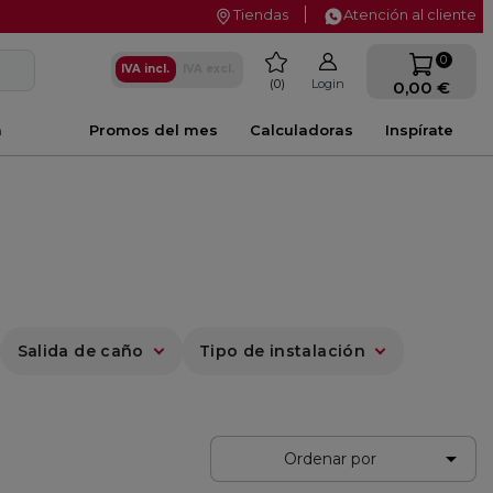
Tiendas
Atención al cliente
favorite
0
IVA incl.
IVA excl.
0
Login
0,00 €
a
Promos del mes
Calculadoras
Inspírate
Salida de caño
Tipo de instalación

Ordenar por