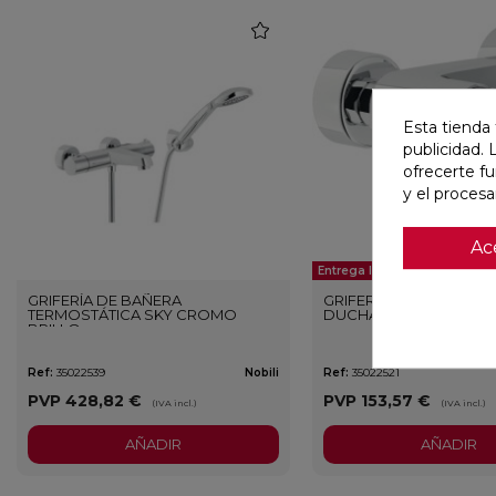
favorite
Esta tienda 
publicidad. 
ofrecerte f
y el proces
Ac
Entrega Inmediata
GRIFERÍA DE BAÑERA
GRIFERÍA MONOMAND
TERMOSTÁTICA SKY CROMO
DUCHA SKY CROMO BR
BRILLO
Ref:
35022539
Nobili
Ref:
35022521
PVP
428,82 €
PVP
153,57 €
(IVA incl.)
(IVA incl.)
AÑADIR
AÑADIR