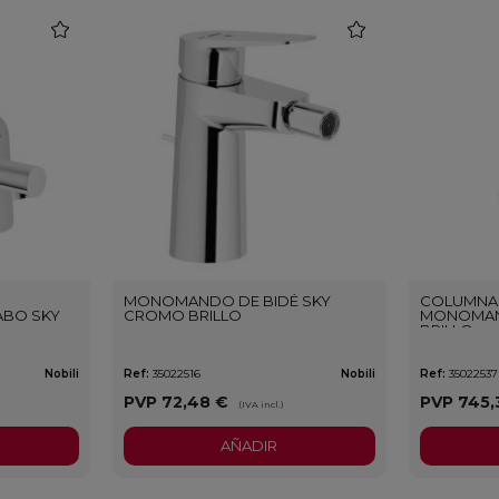
favorite
favorite
MONOMANDO DE BIDÉ SKY
COLUMNA
BO SKY
CROMO BRILLO
MONOMAN
BRILLO
Nobili
Ref:
35022516
Nobili
Ref:
35022537
PVP
72,48 €
PVP
745,
(IVA incl.)
AÑADIR