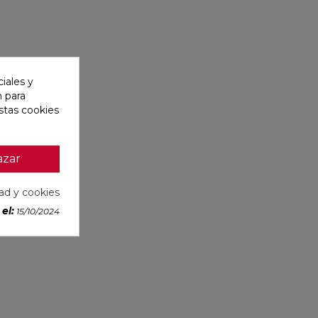
iales y
n para
stas cookies
azar
dad y cookies
el:
15/10/2024