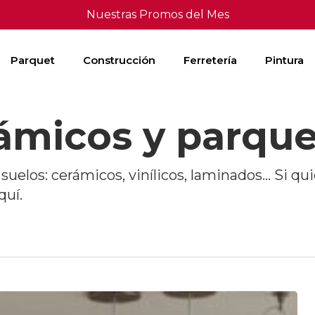
Nuestras Promos del Mes
Parquet
Construcción
Ferretería
Pintura
ámicos y parque
suelos: cerámicos, vinílicos, laminados… Si qu
quí.