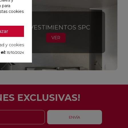
iales y
n para
stas cookies
REVESTIMIENTOS SPC
azar
VER
dad y cookies
el:
15/10/2024
ES EXCLUSIVAS!