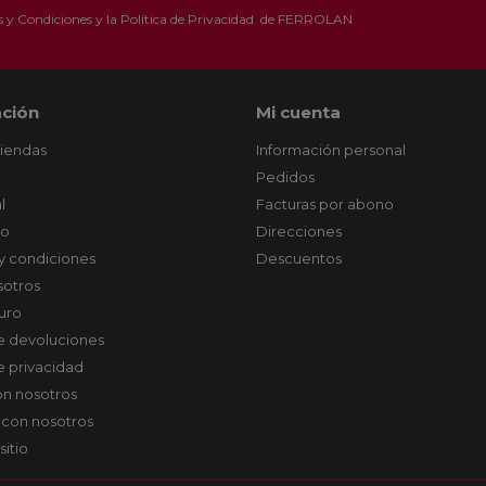
 y Condiciones
y la
Política de Privacidad
de FERROLAN
ción
Mi cuenta
tiendas
Información personal
Pedidos
l
Facturas por abono
co
Direcciones
y condiciones
Descuentos
sotros
uro
de devoluciones
de privacidad
on nosotros
 con nosotros
sitio