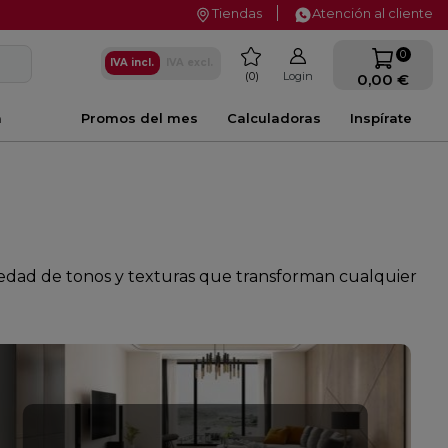
Tiendas
Atención al cliente
favorite
0
IVA incl.
IVA excl.
0
Login
0,00 €
a
Promos del mes
Calculadoras
Inspírate
iedad de tonos y texturas que transforman cualquier