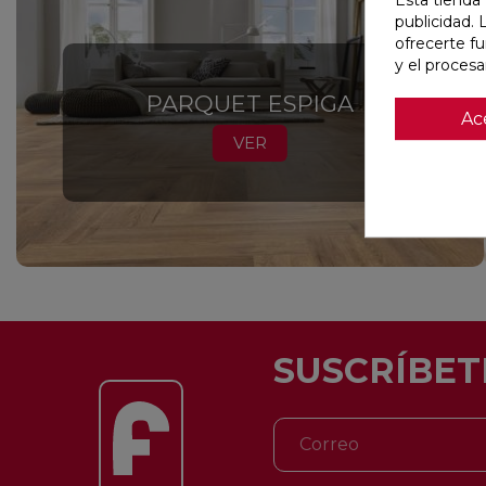
Esta tienda 
publicidad. 
ofrecerte f
y el proces
PARQUET ESPIGA
Ac
VER
SUSCRÍBET