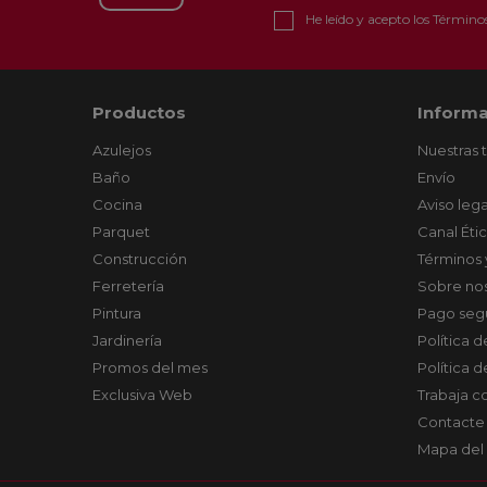
He leído y acepto los
Términos
Productos
Informa
Azulejos
Nuestras 
Baño
Envío
Cocina
Aviso lega
Parquet
Canal Éti
Construcción
Términos 
Ferretería
Sobre no
Pintura
Pago seg
Jardinería
Política 
Promos del mes
Política 
Exclusiva Web
Trabaja c
Contacte
Mapa del 