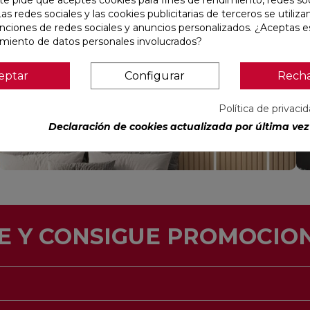
te pide que aceptes cookies para fines de rendimiento, redes soc
Las redes sociales y las cookies publicitarias de terceros se utiliza
unciones de redes sociales y anuncios personalizados. ¿Aceptas e
amiento de datos personales involucrados?
PALILLERÍA PARA INTERIORES
eptar
Configurar
Rech
VER
Política de privaci
Declaración de cookies actualizada por última vez 
E Y CONSIGUE PROMOCION