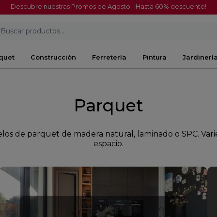
Descubre nuestras Promos de Agosto- ¡Hasta 60% descuento!
Buscar productos...
quet
Construcción
Ferretería
Pintura
Jardinerí
Parquet
uelos de parquet de madera natural, laminado o SPC. Var
espacio.