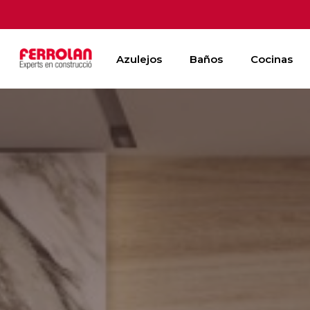
Skip
to
main
Azulejos
Baños
Cocinas
content