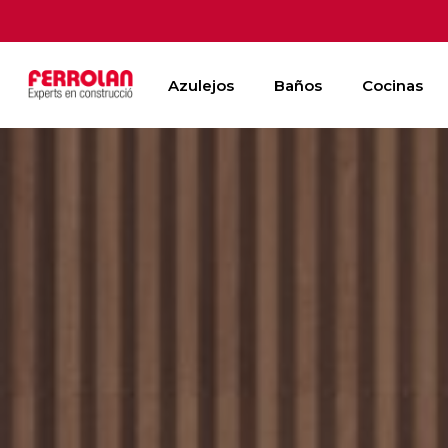
Skip
to
main
Azulejos
Baños
Cocinas
content