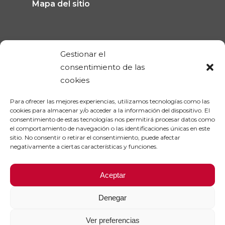
Mapa del sitio
Gestionar el
consentimiento de las
Información de la tienda
cookies
Ferrolan
Para ofrecer las mejores experiencias, utilizamos tecnologías como las
Carretera de la Roca Km 5,
cookies para almacenar y/o acceder a la información del dispositivo. El
08924 Santa Coloma de Gramenet
consentimiento de estas tecnologías nos permitirá procesar datos como
el comportamiento de navegación o las identificaciones únicas en este
España
sitio. No consentir o retirar el consentimiento, puede afectar
Llámanos: 93 391 90 11
negativamente a ciertas características y funciones.
Escríbenos un correo electrónico:
online@ferrolan.com
Aceptar
Denegar
© 2026 Ferrolan Blog. |
Términos y condiciones
|
Política
de privacidad
|
Contacto
|
Cookies
Ver preferencias