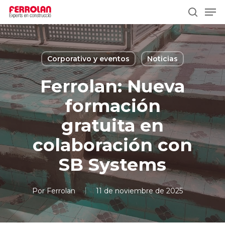
Skip
Men
to
search
main
content
Corporativo y eventos
Noticias
Ferrolan: Nueva
formación
gratuita en
colaboración con
SB Systems
Por
Ferrolan
11 de noviembre de 2025