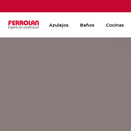
Skip
to
main
Azulejos
Baños
Cocinas
content