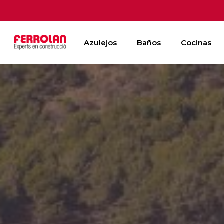
Skip
to
main
Azulejos
Baños
Cocinas
content