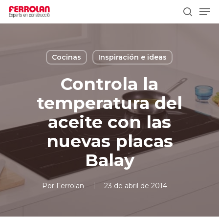
Skip
Men
to
search
main
content
Cocinas
Inspiración e ideas
Controla la
temperatura del
aceite con las
nuevas placas
Balay
Por
Ferrolan
23 de abril de 2014