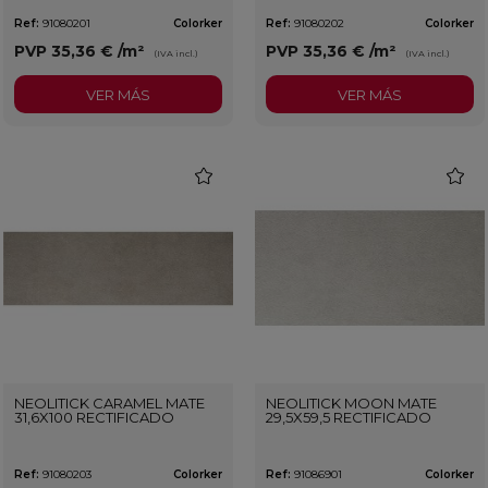
Ref:
91080201
Colorker
Ref:
91080202
Colorker
PVP
35,36 €
/m²
PVP
35,36 €
/m²
(IVA incl.)
(IVA incl.)
VER MÁS
VER MÁS
favorite
favorit
NEOLITICK CARAMEL MATE
NEOLITICK MOON MATE
31,6X100 RECTIFICADO
29,5X59,5 RECTIFICADO
Ref:
91080203
Colorker
Ref:
91086901
Colorker