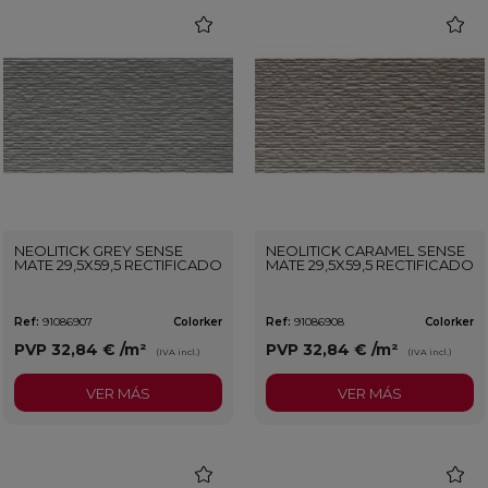
favorite
favorit
NEOLITICK GREY SENSE
NEOLITICK CARAMEL SENSE
MATE 29,5X59,5 RECTIFICADO
MATE 29,5X59,5 RECTIFICADO
Ref:
91086907
Colorker
Ref:
91086908
Colorker
PVP
32,84 €
/m²
PVP
32,84 €
/m²
(IVA incl.)
(IVA incl.)
VER MÁS
VER MÁS
favorite
favorit