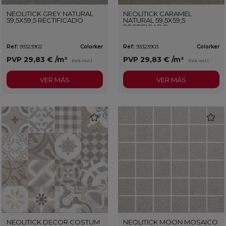
NEOLITICK GREY NATURAL
NEOLITICK CARAMEL
59,5X59,5 RECTIFICADO
NATURAL 59,5X59,5
RECTIFICADO
Ref:
93323902
Colorker
Ref:
93323903
Colorker
PVP
29,83 €
/m²
PVP
29,83 €
/m²
(IVA incl.)
(IVA incl.)
VER MÁS
VER MÁS
favorite
favorit
NEOLITICK DECOR COSTUM
NEOLITICK MOON MOSAICO