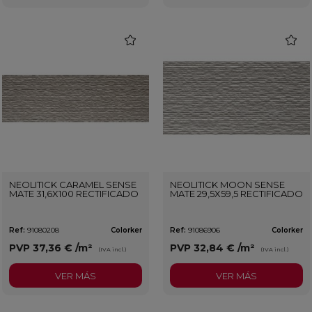
favorite
favorit
NEOLITICK CARAMEL SENSE
NEOLITICK MOON SENSE
MATE 31,6X100 RECTIFICADO
MATE 29,5X59,5 RECTIFICADO
Ref:
91080208
Colorker
Ref:
91086906
Colorker
PVP
37,36 €
/m²
PVP
32,84 €
/m²
(IVA incl.)
(IVA incl.)
VER MÁS
VER MÁS