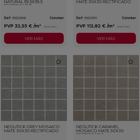
NATURAL 59,5X59,5
MATE 30X30 RECTIFICADO
RECTIFICADO
Ref:
93323905
Colorker
Ref:
93323911
Colorker
PVP
32,55 €
/m²
PVP
112,82 €
/m²
(IVA incl.)
(IVA incl.)
VER MÁS
VER MÁS
favorite
favorit
NEOLITICK GREY MOSAICO
NEOLITICK CARAMEL
MATE 30X30 RECTIFICADO
MOSAICO MATE 30X30
RECTIFICADO