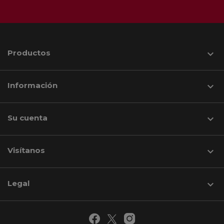
Productos

Información

Su cuenta

Visítanos
keyboard_arrow_down
Legal
