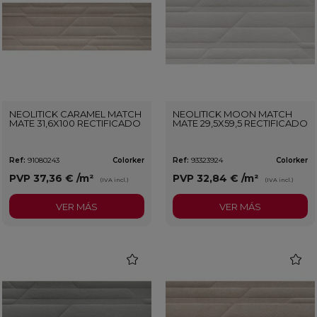
NEOLITICK CARAMEL MATCH
NEOLITICK MOON MATCH
MATE 31,6X100 RECTIFICADO
MATE 29,5X59,5 RECTIFICADO
Ref:
91080243
Colorker
Ref:
93323924
Colorker
PVP
37,36 €
/m²
PVP
32,84 €
/m²
(IVA incl.)
(IVA incl.)
VER MÁS
VER MÁS
favorite
favorit