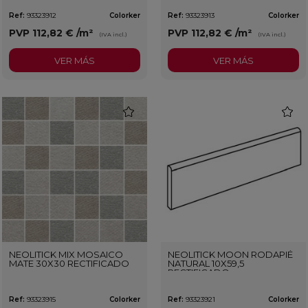
Ref:
93323912
Colorker
Ref:
93323913
Colorker
PVP
112,82 €
/m²
PVP
112,82 €
/m²
(IVA incl.)
(IVA incl.)
VER MÁS
VER MÁS
favorite
favorit
NEOLITICK MIX MOSAICO
NEOLITICK MOON RODAPIÉ
MATE 30X30 RECTIFICADO
NATURAL 10X59,5
RECTIFICADO
Ref:
93323915
Colorker
Ref:
93323921
Colorker