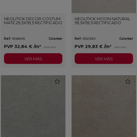
NEOLITICK DECOR COSTUM
NEOLITICK MOON NATURAL
MATE 29,5X59,5 RECTIFICADO
59,5X59,5 RECTIFICADO
Ref:
91086915
Colorker
Ref:
93323901
Colorker
PVP
32,84 €
/m²
PVP
29,83 €
/m²
(IVA incl.)
(IVA incl.)
VER MÁS
VER MÁS
favorite
favorit