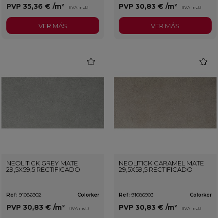
PVP
35,36 €
/m²
PVP
30,83 €
/m²
(IVA incl.)
(IVA incl.)
VER MÁS
VER MÁS
favorite
favorit
NEOLITICK GREY MATE
NEOLITICK CARAMEL MATE
29,5X59,5 RECTIFICADO
29,5X59,5 RECTIFICADO
Ref:
91086902
Colorker
Ref:
91086903
Colorker
PVP
30,83 €
/m²
PVP
30,83 €
/m²
(IVA incl.)
(IVA incl.)