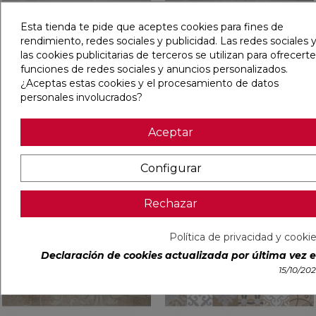
Esta tienda te pide que aceptes cookies para fines de
rendimiento, redes sociales y publicidad. Las redes sociales y
las cookies publicitarias de terceros se utilizan para ofrecerte
SET 2 PIEZAS NEOLITICK
SET 2 PIEZAS NEOLITICK
funciones de redes sociales y anuncios personalizados.
MOON AVANTLIGHT MATE
GREY AVANTCOLD MATE
31,6X100 RECTIFICADO
31,6X100 RECTIFICADO
¿Aceptas estas cookies y el procesamiento de datos
personales involucrados?
Ref:
95090531
Colorker
Ref:
95090530
Colorker
PVP
154,47 €
/Conjunto
PVP
154,47 €
/Conjunto
Aceptar
(IVA incl.)
(IVA incl.)
Configurar
AÑADIR
AÑADIR
Rechazar
favorite
favorit
Política de privacidad y cooki
Declaración de cookies actualizada por última vez el
15/10/20