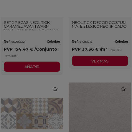
SET 2 PIEZAS NEOLITICK
NEOLITICK DECOR COSTUM
CARAMEL AVANTWARM
MATE 31,6X100 RECTIFICADO
MATE 31,6X100 RECTIFICADO
Ref:
95090532
Colorker
Ref:
91080215
Colorker
PVP
154,47 €
/Conjunto
PVP
37,36 €
/m²
(IVA incl.)
(IVA incl.)
VER MÁS
AÑADIR
favorite
favorit