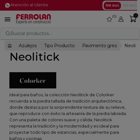
Atención al cliente
IVA incl.
IVA excl.
0
0
favorite

Buscar productos...
Azulejos
Tipo Producto
Pavimento gres
Neoliti
Neolitick
Ideal para baños, la colección Neolitick de Colorker
recuerda a la piedra tallada de tradición arquitectónica,
donde destaca por la sorprendente textura de su relieve,
que reproduce con éxito la artesanía de la piedra labrada.
Con una paleta de colores suave y cálida, Neolitick
representa la tradición y la modernidad y es ideal para
proyectar todo tipo de estancias, especialmente para
baños y cocinas.