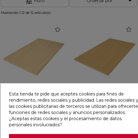

tune
Filtro
Ordenar por
Mostrando 1-12 de 12 artículo(s)
favorite
favorit
ENCIMERA PREMIERE
ENCIMERA PREMIERE
Esta tienda te pide que aceptes cookies para fines de
60,5X45,5 OATMEAL
60,5X45,5 WHEAT
rendimiento, redes sociales y publicidad. Las redes sociales y
las cookies publicitarias de terceros se utilizan para ofrecerte
funciones de redes sociales y anuncios personalizados.
Ref:
39122066
Ref:
39122062
¿Aceptas estas cookies y el procesamiento de datos
PVP
84,70 €
PVP
84,70 €
(IVA incl.)
(IVA incl.)
personales involucrados?
AÑADIR
AÑADIR