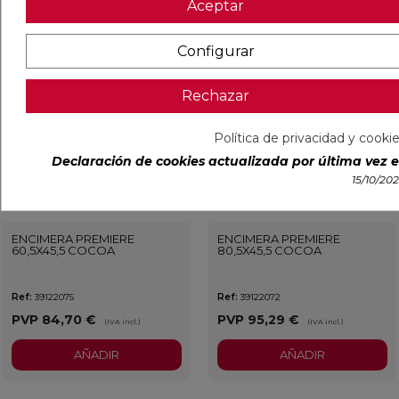
Aceptar
Configurar
favorite
favorit
Rechazar
Política de privacidad y cooki
Declaración de cookies actualizada por última vez el
15/10/20
ENCIMERA PREMIERE
ENCIMERA PREMIERE
60,5X45,5 COCOA
80,5X45,5 COCOA
Ref:
39122075
Ref:
39122072
PVP
84,70 €
PVP
95,29 €
(IVA incl.)
(IVA incl.)
AÑADIR
AÑADIR