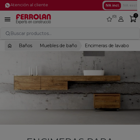
Atención al cliente
IVA incl.
IVA excl.
0
0
favorite

Buscar productos...
Baños
Muebles de baño
Encimeras de lavabo