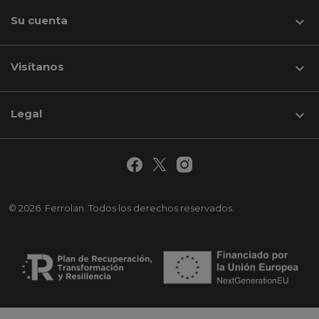
Su cuenta

Visítanos
keyboard_arrow_down
Legal

© 2026. Ferrolan. Todos los derechos reservados.