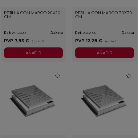
REJILLA CON MARCO 20X20
REJILLA CON MARCO 30X30
CM
CM
Ref:
23183000
Dakota
Ref:
23183100
Dakota
PVP
7,53 €
PVP
12,28 €
(IVA incl.)
(IVA incl.)
AÑADIR
AÑADIR
favorite
favorit