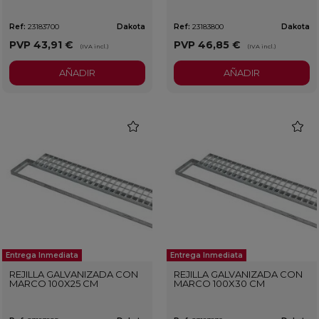
Ref:
23183700
Dakota
Ref:
23183800
Dakota
PVP
43,91 €
PVP
46,85 €
(IVA incl.)
(IVA incl.)
AÑADIR
AÑADIR
favorite
favorit
Entrega Inmediata
Entrega Inmediata
REJILLA GALVANIZADA CON
REJILLA GALVANIZADA CON
MARCO 100X25 CM
MARCO 100X30 CM