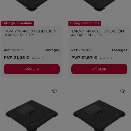
Entrega Inmediata
Entrega Inmediata
TAPA Y MARCO FUNDICIÓN
TAPA Y MARCO FUNDICIÓN
30X30 CM B-125
40X40 CM B-125
Ref:
23572619
Fabregas
Ref:
23572620
Fabregas
PVP
21,05 €
PVP
31,87 €
(IVA incl.)
(IVA incl.)
AÑADIR
AÑADIR
favorite
favorit