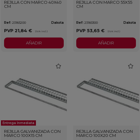
REJILLA CON MARCO 40X40
REJILLA CON MARCO 55X55
CM
CM
Ref:
23183200
Dakota
Ref:
23183300
Dakota
PVP
21,84 €
PVP
53,65 €
(IVA incl.)
(IVA incl.)
AÑADIR
AÑADIR
favorite
favorit
Entrega Inmediata
REJILLA GALVANIZADA CON
REJILLA GALVANIZADA CON
MARCO 100X15 CM
MARCO 100X20 CM