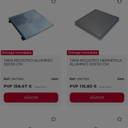
favorite
favorit
Entrega Inmediata
Entrega Inmediata
TAPA REGISTRO ALUMINIO
TAPA REGISTRO HERMETICA
50X50 CM
ALUMINIO 30X30 CM
Ref:
23571300
Cem
Ref:
23571303
Cem
PVP
158,67 €
PVP
116,85 €
(IVA incl.)
(IVA incl.)
AÑADIR
AÑADIR
favorite
favorit