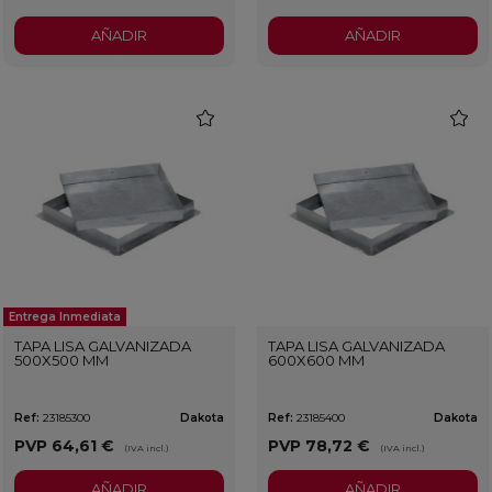
AÑADIR
AÑADIR
favorite
favorit
Entrega Inmediata
TAPA LISA GALVANIZADA
TAPA LISA GALVANIZADA
500X500 MM
600X600 MM
Ref:
23185300
Dakota
Ref:
23185400
Dakota
PVP
64,61 €
PVP
78,72 €
(IVA incl.)
(IVA incl.)
AÑADIR
AÑADIR