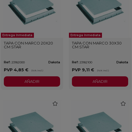
Entrega Inmediata
Entrega Inmediata
TAPA CON MARCO 20X20
TAPA CON MARCO 30X30
CM STAR
CM STAR
Ref:
23182000
Dakota
Ref:
23182100
Dakota
PVP
4,85 €
PVP
9,11 €
(IVA incl.)
(IVA incl.)
AÑADIR
AÑADIR
favorite
favorit