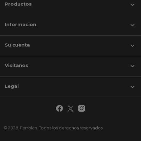
Productos

Información

Su cuenta

Visítanos
keyboard_arrow_down
Legal

© 2026. Ferrolan. Todos los derechos reservados.