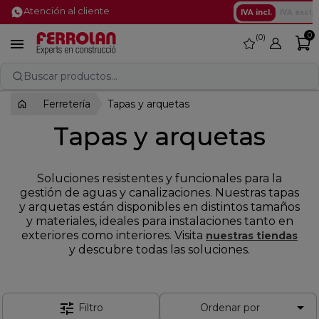
Atención al cliente
IVA incl.
IVA excl.
0
0
favorite

Buscar productos...
Ferretería
Tapas y arquetas
Tapas y arquetas
Soluciones resistentes y funcionales para la
gestión de aguas y canalizaciones. Nuestras tapas
y arquetas están disponibles en distintos tamaños
y materiales, ideales para instalaciones tanto en
exteriores como interiores. Visita
nuestras tiendas
y descubre todas las soluciones.

tune
Filtro
Ordenar por