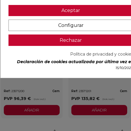
favorite
favorit
Aceptar
Configurar
Rechazar
Política de privacidad y cooki
Declaración de cookies actualizada por última vez el
Entrega Inmediata
15/10/20
TAPA REGISTRO ALUMINIO
TAPA REGISTRO HERMETICA
40X40 CM
ALUMINIO 40X40 CM
Ref:
23571200
Cem
Ref:
23571201
Cem
PVP
96,39 €
PVP
135,82 €
(IVA incl.)
(IVA incl.)
AÑADIR
AÑADIR