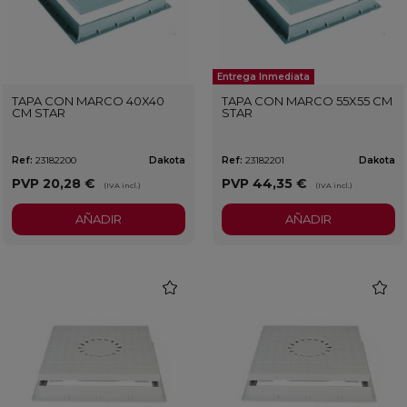
Entrega Inmediata
TAPA CON MARCO 40X40
TAPA CON MARCO 55X55 CM
CM STAR
STAR
Ref:
23182200
Dakota
Ref:
23182201
Dakota
PVP
20,28 €
PVP
44,35 €
(IVA incl.)
(IVA incl.)
AÑADIR
AÑADIR
favorite
favorit