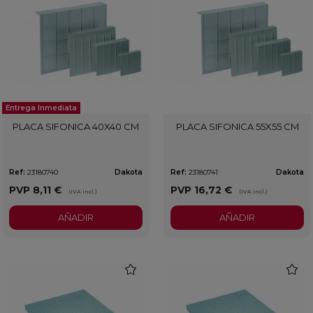
Entrega Inmediata
PLACA SIFONICA 40X40 CM
PLACA SIFONICA 55X55 CM
Ref:
23180740
Dakota
Ref:
23180741
Dakota
PVP
8,11 €
PVP
16,72 €
(IVA incl.)
(IVA incl.)
AÑADIR
AÑADIR
favorite
favorit