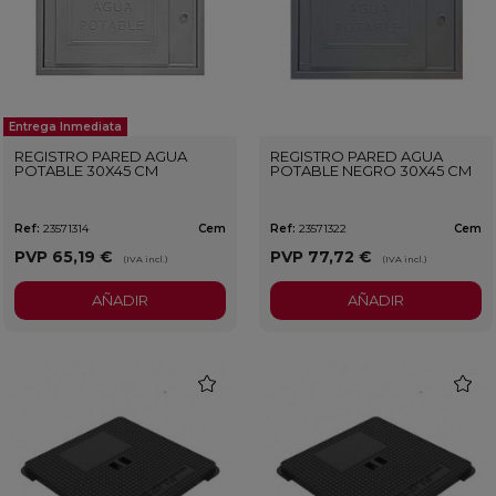
Entrega Inmediata
REGISTRO PARED AGUA
REGISTRO PARED AGUA
POTABLE 30X45 CM
POTABLE NEGRO 30X45 CM
Ref:
23571314
Cem
Ref:
23571322
Cem
PVP
65,19 €
PVP
77,72 €
(IVA incl.)
(IVA incl.)
AÑADIR
AÑADIR
favorite
favorit