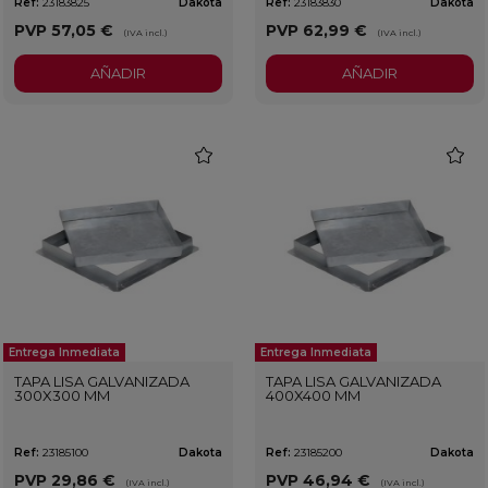
Ref:
23183825
Dakota
Ref:
23183830
Dakota
PVP
57,05 €
PVP
62,99 €
(IVA incl.)
(IVA incl.)
AÑADIR
AÑADIR
favorite
favorit
Entrega Inmediata
Entrega Inmediata
TAPA LISA GALVANIZADA
TAPA LISA GALVANIZADA
300X300 MM
400X400 MM
Ref:
23185100
Dakota
Ref:
23185200
Dakota
PVP
29,86 €
PVP
46,94 €
(IVA incl.)
(IVA incl.)