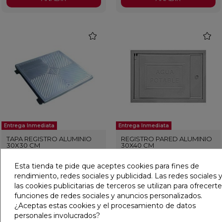
favorite
favorit
Entrega Inmediata
Entrega Inmediata
TAPA REGISTRO ALUMINIO
REGISTRO PARED ALUMINIO
30X30 CM
30X40 CM
Esta tienda te pide que aceptes cookies para fines de
Ref:
23571000
Cem
Ref:
23571009
Cem
rendimiento, redes sociales y publicidad. Las redes sociales y
PVP
47,12 €
PVP
55,49 €
las cookies publicitarias de terceros se utilizan para ofrecerte
(IVA incl.)
(IVA incl.)
funciones de redes sociales y anuncios personalizados.
AÑADIR
AÑADIR
¿Aceptas estas cookies y el procesamiento de datos
personales involucrados?