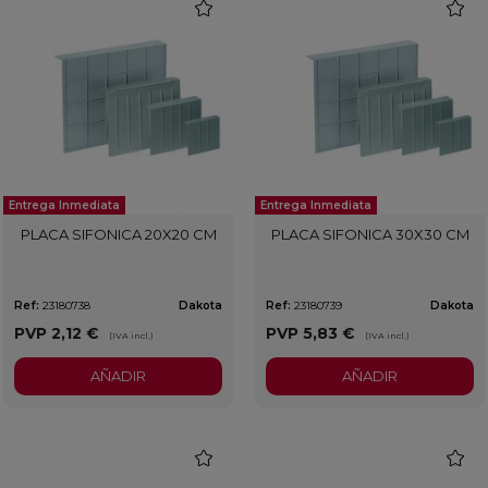
favorite
favorit
Entrega Inmediata
Entrega Inmediata
PLACA SIFONICA 20X20 CM
PLACA SIFONICA 30X30 CM
Ref:
23180738
Dakota
Ref:
23180739
Dakota
PVP
2,12 €
PVP
5,83 €
(IVA incl.)
(IVA incl.)
AÑADIR
AÑADIR
favorite
favorit