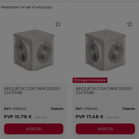
Mostrando 1-41 de 41 artículo(s)
favorite
favorit
Entrega Inmediata
ARQUETA CON TAPA 20X20
ARQUETA CON TAPA 30X30
CM STAR
CM STAR
Ref:
23180200
Dakota
Ref:
23180400
Dakota
PVP
10,78 €
PVP
17,48 €
(IVA incl.)
(IVA incl.)
AÑADIR
AÑADIR