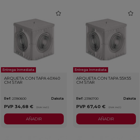
favorite
favorit
Entrega Inmediata
Entrega Inmediata
ARQUETA CON TAPA 40X40
ARQUETA CON TAPA 55X55
CM STAR
CM STAR
Ref:
23180600
Dakota
Ref:
23180700
Dakota
PVP
34,68 €
PVP
67,40 €
(IVA incl.)
(IVA incl.)
AÑADIR
AÑADIR