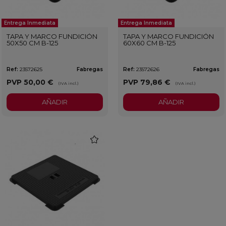
Entrega Inmediata
Entrega Inmediata
TAPA Y MARCO FUNDICIÓN
TAPA Y MARCO FUNDICIÓN
50X50 CM B-125
60X60 CM B-125
Ref:
23572625
Fabregas
Ref:
23572626
Fabregas
PVP
50,00 €
PVP
79,86 €
(IVA incl.)
(IVA incl.)
AÑADIR
AÑADIR
favorite