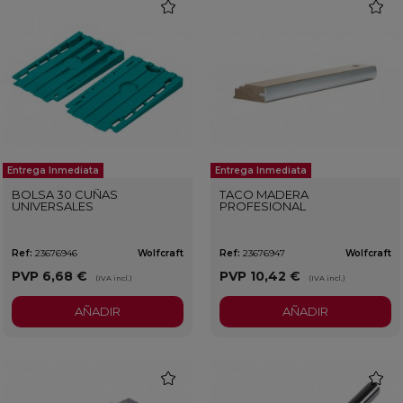
favorite
favorit
Entrega Inmediata
Entrega Inmediata
BOLSA 30 CUÑAS
TACO MADERA
UNIVERSALES
PROFESIONAL
Ref:
23676946
Wolfcraft
Ref:
23676947
Wolfcraft
PVP
6,68 €
PVP
10,42 €
(IVA incl.)
(IVA incl.)
AÑADIR
AÑADIR
favorite
favorit