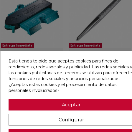
Entrega Inmediata
Entrega Inmediata
CALIBRE PARA CONTORNOS
PUNZON PARA MARCAR
130 MM
Esta tienda te pide que aceptes cookies para fines de
rendimiento, redes sociales y publicidad. Las redes sociales y
las cookies publicitarias de terceros se utilizan para ofrecerte
Ref:
23676949
Wolfcraft
Ref:
23677980
Wolfcraft
funciones de redes sociales y anuncios personalizados.
PVP
14,51 €
PVP
2,41 €
(IVA incl.)
(IVA incl.)
¿Aceptas estas cookies y el procesamiento de datos
personales involucrados?
AÑADIR
AÑADIR
Aceptar
favorite
favorit
Configurar