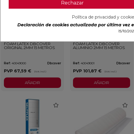
Rechazar
Política de privacidad y cooki
Declaración de cookies actualizada por última vez el
15/10/20
Entrega Inmediata
Entrega Inmediata
FOAM LATEX DBCOVER
FOAM LATEX DBCOVER
ORIGINAL 2MM 15 METROS
ALUMINIO 2MM 15 METROS
Ref:
40049000
Dbcover
Ref:
40049001
Dbcover
PVP
67,59 €
PVP
101,87 €
(IVA incl.)
(IVA incl.)
AÑADIR
AÑADIR
favorite
favorit