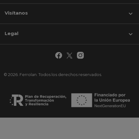
Visítanos
keyboard_arrow_down
Legal

© 2026. Ferrolan. Todos los derechos reservados.