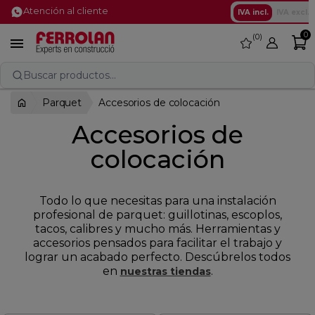
Atención al cliente
IVA incl.
IVA excl.
0
0
favorite

Buscar productos...
Parquet
Accesorios de colocación
Accesorios de
colocación
Todo lo que necesitas para una instalación
profesional de parquet: guillotinas, escoplos,
tacos, calibres y mucho más. Herramientas y
accesorios pensados para facilitar el trabajo y
lograr un acabado perfecto. Descúbrelos todos
en
.
nuestras tiendas