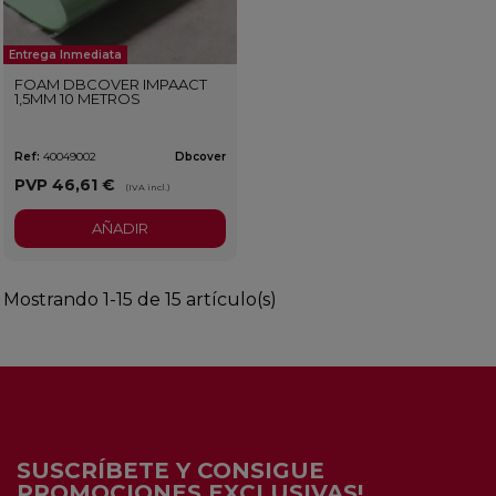
Entrega Inmediata
FOAM DBCOVER IMPAACT
1,5MM 10 METROS
Ref:
40049002
Dbcover
PVP
46,61 €
(IVA incl.)
AÑADIR
Mostrando 1-15 de 15 artículo(s)
SUSCRÍBETE Y CONSIGUE
PROMOCIONES EXCLUSIVAS!