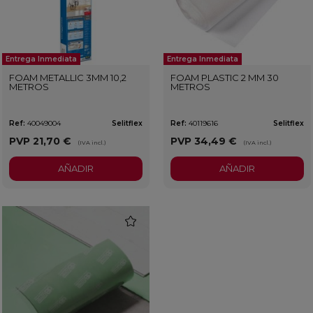
Entrega Inmediata
Entrega Inmediata
FOAM METALLIC 3MM 10,2
FOAM PLASTIC 2 MM 30
METROS
METROS
Ref:
40049004
Selitflex
Ref:
40119616
Selitflex
PVP
21,70 €
PVP
34,49 €
(IVA incl.)
(IVA incl.)
AÑADIR
AÑADIR
favorite