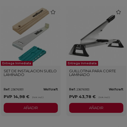
favorite
favorit
Entrega Inmediata
Entrega Inmediata
SET DE INSTALACION SUELO
GUILLOTINA PARA CORTE
LAMINADO
LAMINADO
Ref:
23676931
Wolfcraft
Ref:
23676933
Wolfcraft
PVP
14,98 €
PVP
43,78 €
(IVA incl.)
(IVA incl.)
AÑADIR
AÑADIR