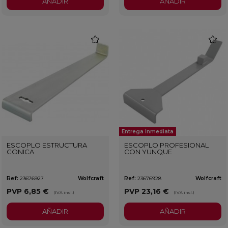
AÑADIR
AÑADIR
favorite
favorit
Entrega Inmediata
ESCOPLO ESTRUCTURA
ESCOPLO PROFESIONAL
CONICA
CON YUNQUE
Ref:
23676927
Wolfcraft
Ref:
23676928
Wolfcraft
PVP
6,85 €
PVP
23,16 €
(IVA incl.)
(IVA incl.)
AÑADIR
AÑADIR