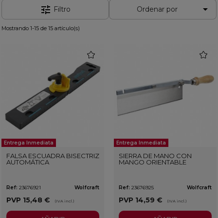

tune
Filtro
Ordenar por
Mostrando 1-15 de 15 artículo(s)
favorite
favorit
Entrega Inmediata
Entrega Inmediata
FALSA ESCUADRA BISECTRIZ
SIERRA DE MANO CON
AUTOMÁTICA
MANGO ORIENTABLE
Ref:
23676921
Wolfcraft
Ref:
23676925
Wolfcraft
PVP
15,48 €
PVP
14,59 €
(IVA incl.)
(IVA incl.)