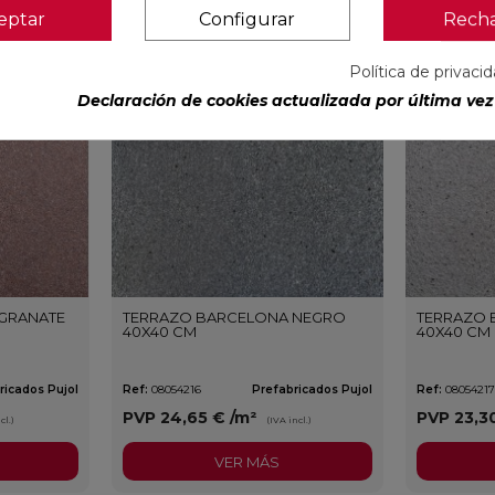
eptar
Configurar
Rech
favorite
favorite
Política de privaci
Declaración de cookies actualizada por última vez 
GRANATE
TERRAZO BARCELONA NEGRO
TERRAZO 
40X40 CM
40X40 CM
ricados Pujol
Ref:
08054216
Prefabricados Pujol
Ref:
0805421
PVP
24,65 €
/m²
PVP
23,3
cl.)
(IVA incl.)
VER MÁS