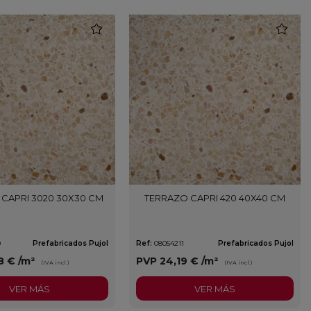
favorite
favorite
CAPRI 3020 30X30 CM
TERRAZO CAPRI 420 40X40 CM
0
Prefabricados Pujol
Ref:
08054211
Prefabricados Pujol
8 €
/m²
PVP
24,19 €
/m²
(IVA incl.)
(IVA incl.)
VER MÁS
VER MÁS