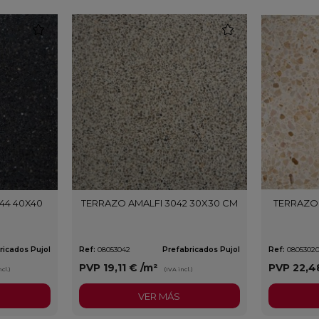
favorite
favorite
44 40X40
TERRAZO AMALFI 3042 30X30 CM
TERRAZO 
ricados Pujol
Ref:
08053042
Prefabricados Pujol
Ref:
0805302
PVP
19,11 €
/m²
PVP
22,4
cl.)
(IVA incl.)
VER MÁS