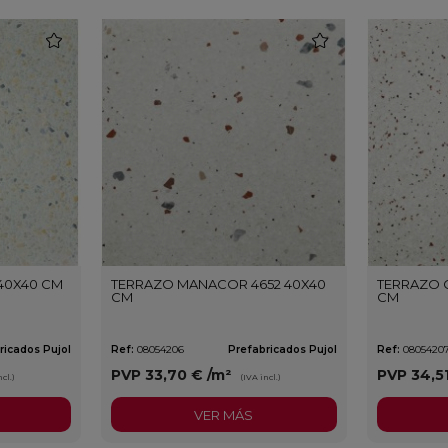
favorite
favorite
 40X40 CM
TERRAZO MANACOR 4652 40X40
TERRAZO C
CM
CM
ricados Pujol
Ref:
08054206
Prefabricados Pujol
Ref:
0805420
PVP
33,70 €
/m²
PVP
34,5
cl.)
(IVA incl.)
VER MÁS