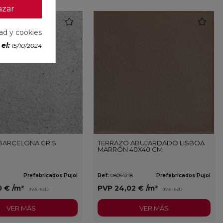
azar
favorite
favorite
dad y cookies
el:
15/10/2024
BARCELONA GRIS
TERRAZO ABUJARDADO LISBOA
MARRÓN 40X40 CM
7
Prefabricados Pujol
Ref:
08054218
Prefabricados Pujol
0 €
/m²
PVP
24,02 €
/m²
(IVA incl.)
(IVA incl.)
VER MÁS
VER MÁS