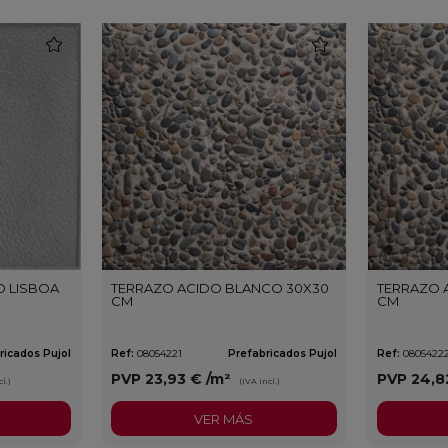
favorite
favorite
 LISBOA
TERRAZO ACIDO BLANCO 30X30
TERRAZO 
CM
CM
ricados Pujol
Ref:
08054221
Prefabricados Pujol
Ref:
0805422
PVP
23,93 €
/m²
PVP
24,8
l.)
(IVA incl.)
VER MÁS