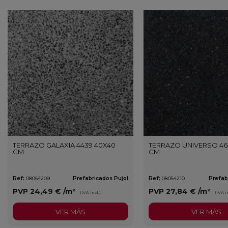
favorite
TERRAZO GALAXIA 4439 40X40
TERRAZO UNIVERSO 46
CM
CM
Ref:
08054209
Prefabricados Pujol
Ref:
08054210
Prefab
PVP
24,49 €
/m²
PVP
27,84 €
/m²
(IVA incl.)
(IVA in
VER MÁS
VER MÁS