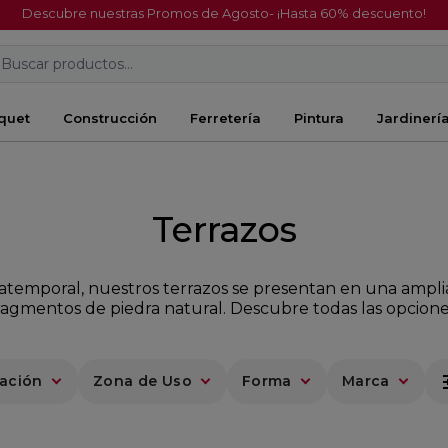
Descubre nuestras Promos de Agosto- ¡Hasta 60% descuento!
Buscar productos...
quet
Construcción
Ferretería
Pintura
Jardinerí
Terrazos
o atemporal, nuestros terrazos se presentan en una ampl
fragmentos de piedra natural. Descubre todas las opcion
t
cación
Zona de Uso
Forma
Marca