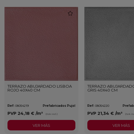
favorite
TERRAZO ABUJARDADO LISBOA
TERRAZO ABUJARDADO
ROJO 40X40 CM
GRIS 40X40 CM
Ref:
08054219
Prefabricados Pujol
Ref:
08054220
Prefab
PVP
24,18 €
/m²
PVP
21,34 €
/m²
(IVA incl.)
(IVA inc
VER MÁS
VER MÁS