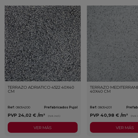
favorite
TERRAZO ADRIATICO 4522 40X40
TERRAZO MEDITERRANE
CM
40X40 CM
Ref:
08054200
Prefabricados Pujol
Ref:
08054201
Prefab
PVP
24,02 €
/m²
PVP
40,98 €
/m²
(IVA incl.)
(IVA i
VER MÁS
VER MÁS