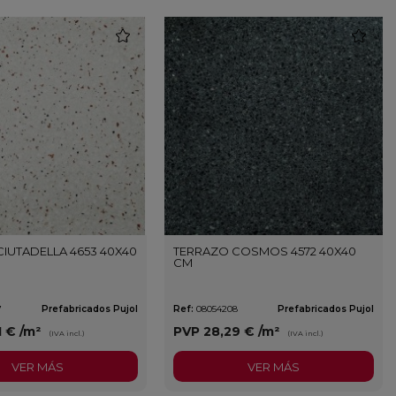
favorite
favorite
IUTADELLA 4653 40X40
TERRAZO COSMOS 4572 40X40
CM
7
Prefabricados Pujol
Ref:
08054208
Prefabricados Pujol
1 €
/m²
PVP
28,29 €
/m²
(IVA incl.)
(IVA incl.)
VER MÁS
VER MÁS