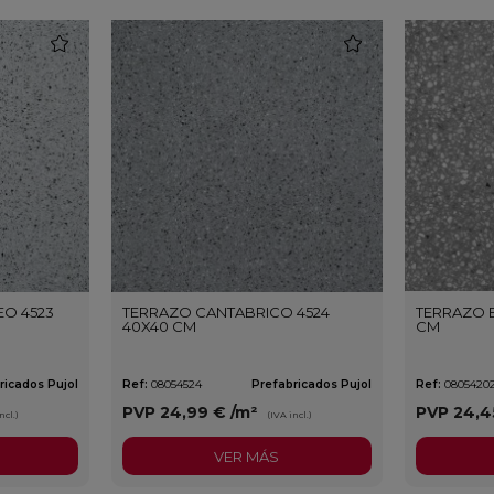
favorite
favorite
O 4523
TERRAZO CANTABRICO 4524
TERRAZO B
40X40 CM
CM
ricados Pujol
Ref:
08054524
Prefabricados Pujol
Ref:
0805420
PVP
24,99 €
/m²
PVP
24,4
ncl.)
(IVA incl.)
VER MÁS