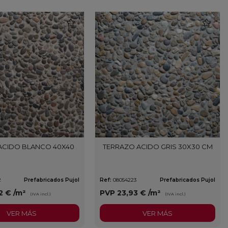
favorite
favorite
ACIDO BLANCO 40X40
TERRAZO ACIDO GRIS 30X30 CM
2
Prefabricados Pujol
Ref:
08054223
Prefabricados Pujol
2 €
/m²
PVP
23,93 €
/m²
(IVA incl.)
(IVA incl.)
VER MÁS
VER MÁS