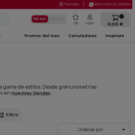
Tiendas
Atención al cliente
favorite
0
IVA incl.
IVA excl.
0
Login
0,00 €
a
Promos del mes
Calculadoras
Inspírate
ia gama de estilos. Desde granulometrías
es en
.
nuestras tiendas
une
Filtro

Ordenar por