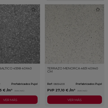
favorite
favorite
ALTICO 4598 40X40
TERRAZO MENORCA 4651 40X40
CM
2
Prefabricados Pujol
Ref:
08054203
Prefabricados Pujol
5 €
/m²
PVP
27,10 €
/m²
(IVA incl.)
(IVA incl.)
VER MÁS
VER MÁS