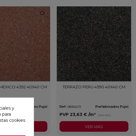
favorite
favorite
MEXICO 4392 40X40 CM
TERRAZO PERU 4590 40X40 CM
2
Prefabricados Pujol
Ref:
08054213
Prefabricados Pujol
iales y
n para
0 €
/m²
PVP
23,63 €
/m²
(IVA incl.)
(IVA incl.)
stas cookies
VER MÁS
VER MÁS