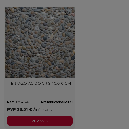
favorite
TERRAZO ACIDO GRIS 40X40 CM
Ref:
08054224
Prefabricados Pujol
PVP
23,51 €
/m²
(IVA incl.)
VER MÁS