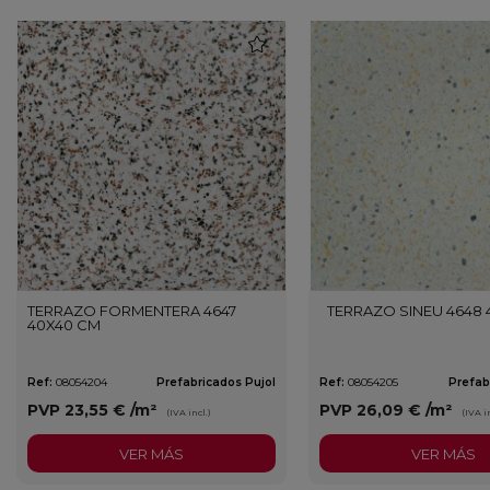
favorite
TERRAZO FORMENTERA 4647
TERRAZO SINEU 4648
40X40 CM
Ref:
08054204
Prefabricados Pujol
Ref:
08054205
Prefab
PVP
23,55 €
/m²
PVP
26,09 €
/m²
(IVA incl.)
(IVA in
VER MÁS
VER MÁS