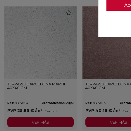
Ac
favorite
TERRAZO BARCELONA MARFIL
TERRAZO BARCELONA 
40X40 CM
40X40 CM
Ref:
08054214
Prefabricados Pujol
Ref:
08054215
Prefab
PVP
25,85 €
/m²
PVP
40,16 €
/m²
(IVA incl.)
(IVA in
VER MÁS
VER MÁS