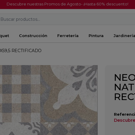
Descubre nuestras Promos de Agosto- ¡Hasta 60% descuento!
Buscar productos...
quet
Construcción
Ferretería
Pintura
Jardinerí
X59,5 RECTIFICADO
NEO
NAT
REC
Referenci
Descubre 