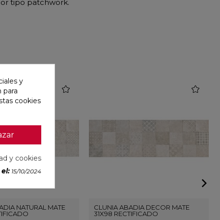
lor tipo patchwork.
iales y
favorite
favorite
n para
stas cookies
azar
dad y cookies
el:
15/10/2024
ADIA NATURAL MATE
CLUNIA ABADIA DECOR MATE
TIFICADO
31X98 RECTIFICADO