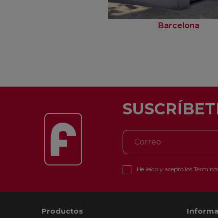
Barcelona
SUSCRÍBET
He leído y acepto los
Términos
Productos
Informa