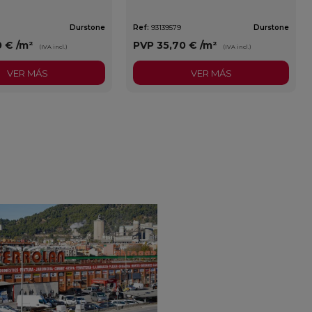
Durstone
Ref:
93139579
Durstone
0 €
/m²
PVP
35,70 €
/m²
(IVA incl.)
(IVA incl.)
VER MÁS
VER MÁS