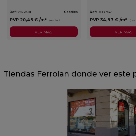
Ref:
77484501
Geotiles
Ref:
91086942
PVP
20,45 €
/m²
PVP
34,97 €
/m²
(IVA incl.)
(IVA 
VER MÁS
VER MÁS
Tiendas Ferrolan donde ver este 