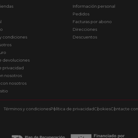
tiendas
Información personal
Pedidos
l
Facturas por abono
co
Direcciones
y condiciones
Descuentos
sotros
uro
de devoluciones
de privacidad
on nosotros
 con nosotros
sitio
Términos y condiciones
Política de privacidad
Cookies
Contacte con