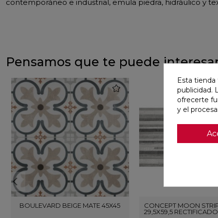
contemporáneo e industrial, emula piedra, hidráulico y t
Pensamos que te puede interesa
Esta tienda 
favorite
publicidad. 
ofrecerte f
y el proces
Ac
BOULEVARD BEIGE MATE 45X45
CONCEPT MOON STRIP
29,5X59,5 RECTIFICADO