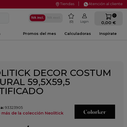
Tiendas
Atención al cliente
favorite
0
IVA incl.
IVA excl.
0
Login
0,00 €
a
Promos del mes
Calculadoras
Inspírate
LITICK DECOR COSTUM
URAL 59,5X59,5
TIFICADO
a:
93323905
más de la colección Neolitick