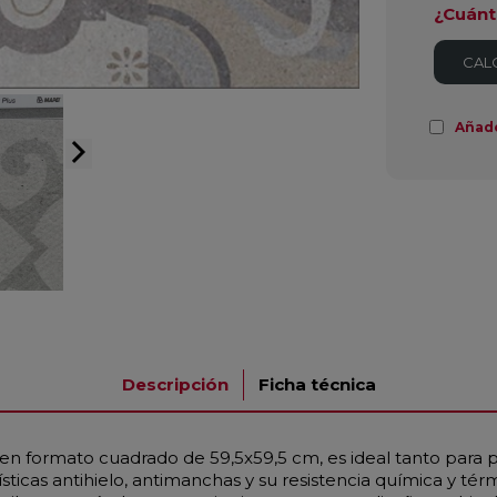
¿Cuánt
CAL
Añad
arrow_forward_ios
Descripción
Ficha técnica
, en formato cuadrado de 59,5x59,5 cm, es ideal tanto par
ísticas antihielo, antimanchas y su resistencia química y té