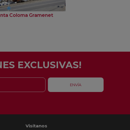
nta Coloma Gramenet
Badalona
ES EXCLUSIVAS!
Visítanos