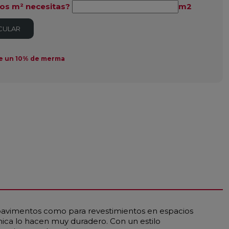
os m² necesitas?
m2
CULAR
e un 10% de merma
a pavimentos como para revestimientos en espacios
rmica lo hacen muy duradero. Con un estilo