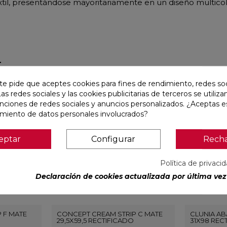
extil, presentándose mayoritariamente en un diseño multico
r
te pide que aceptes cookies para fines de rendimiento, redes soc
favorite
favorite
Las redes sociales y las cookies publicitarias de terceros se utiliza
unciones de redes sociales y anuncios personalizados. ¿Aceptas e
amiento de datos personales involucrados?
eptar
Configurar
Rech
Política de privaci
Declaración de cookies actualizada por última vez 
 F MATE
CONCEPT CREAM STRIP C MATE
CLUNIA AB
29,5X59,5 RECTIFICADO
31X98 REC