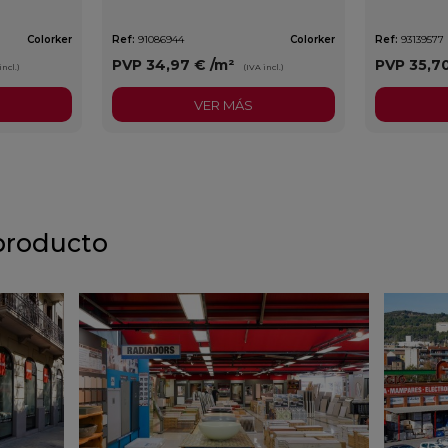
Colorker
Ref:
91086944
Colorker
Ref:
93139577
PVP
34,97 €
/m²
PVP
35,7
incl.)
(IVA incl.)
VER MÁS
producto