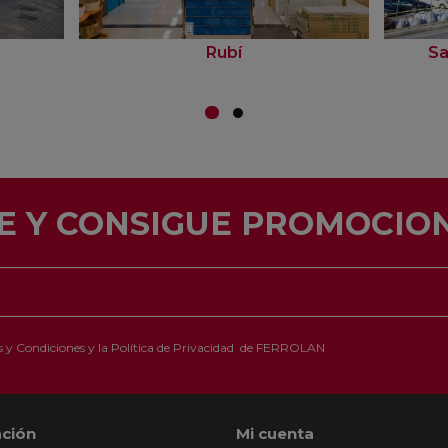
Rubí
Sa
E Y CONSIGUE PROMOCION
 y Condiciones
y la
Política de Privacidad
de FERROLAN
ción
Mi cuenta