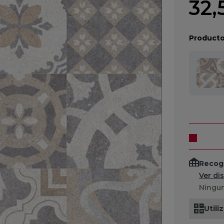
32,
Producto
Recogi
Ver di
Ningun
Utili