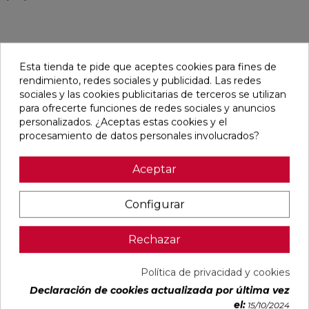
Pensamos que te puede interesar
Esta tienda te pide que aceptes cookies para fines de
rendimiento, redes sociales y publicidad. Las redes
sociales y las cookies publicitarias de terceros se utilizan
favorite
favorite
favorite
favorite
para ofrecerte funciones de redes sociales y anuncios
personalizados. ¿Aceptas estas cookies y el
procesamiento de datos personales involucrados?
BOULEVARD
CONCEPT
CONCEPT
CLUNIA
Aceptar
BEIGE MATE
MOON STRIP
CREAM STRIP
ABADIA
45X45
F MATE
C MATE
NATURAL
29,5X59,5
29,5X59,5
MATE 31X98
RECTIFICADO
RECTIFICADO
RECTIFICADO
Configurar
Ref:
Geotiles
Ref:
Colorker
Ref:
Colorker
Ref:
Durston
77484501
91086942
91086944
93139577
PVP
PVP
PVP
PVP
Rechazar
20,45 €
34,97 €
34,97 €
35,70 €
/m²
/m²
/m²
/m²
(IVA
(IVA
(IVA
(IVA
Política de privacidad y cookies
incl.)
incl.)
incl.)
incl.)
Declaración de cookies actualizada por última vez
el:
15/10/2024
VER MÁS
VER MÁS
VER MÁS
VER MÁS