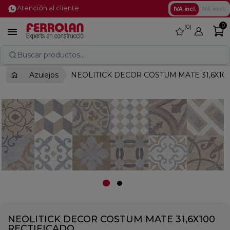
Atención al cliente
IVA incl.
IVA excl.
0
0
favorite

Buscar productos...
Azulejos
NEOLITICK DECOR COSTUM MATE 31,6X10
NEOLITICK DECOR COSTUM MATE 31,6X100
RECTIFICADO