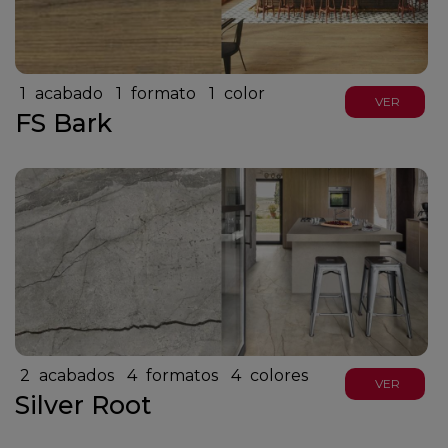
1
acabado
1
formato
1
color
VER
FS Bark
2
acabados
4
formatos
4
colores
VER
Silver Root