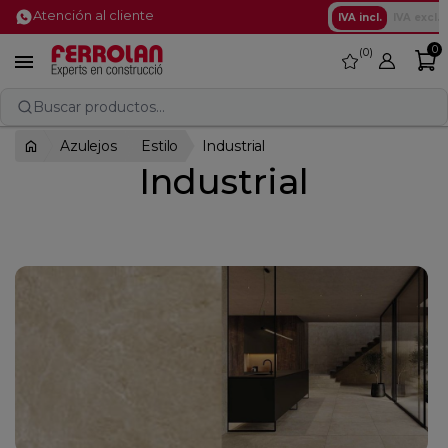
Atención al cliente
IVA incl.
IVA excl.
0
0
favorite

Buscar productos...
Azulejos
Estilo
Industrial
Industrial