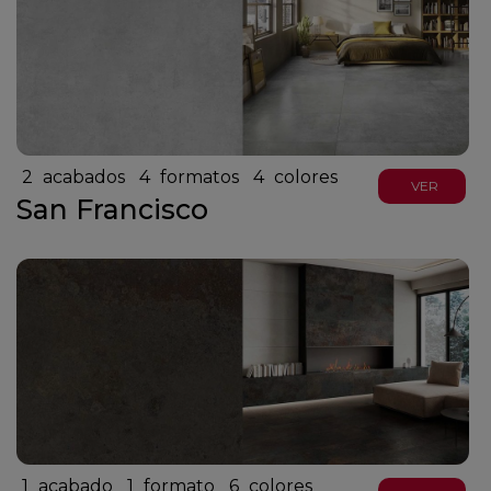
2
acabados
4
formatos
4
colores
VER
San Francisco
1
acabado
1
formato
6
colores