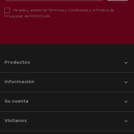
He leído y acepto los
Términos y Condiciones
y la
Política de
Privacidad
de FERROLAN
Productos

Información

Su cuenta

Visítanos
keyboard_arrow_down