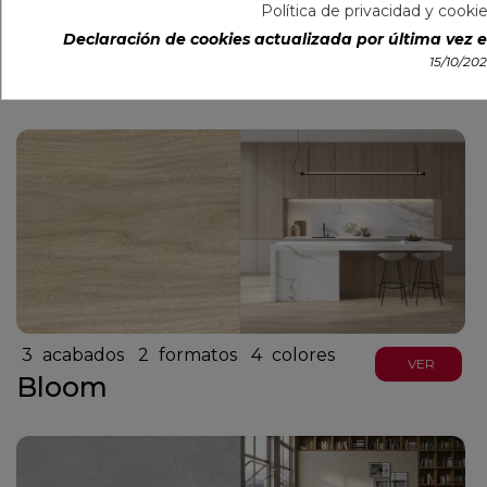
Política de privacidad y cooki
Declaración de cookies actualizada por última vez el
3
acabados
3
formatos
7
colores
VER
15/10/20
Magnet
3
acabados
2
formatos
4
colores
VER
Bloom