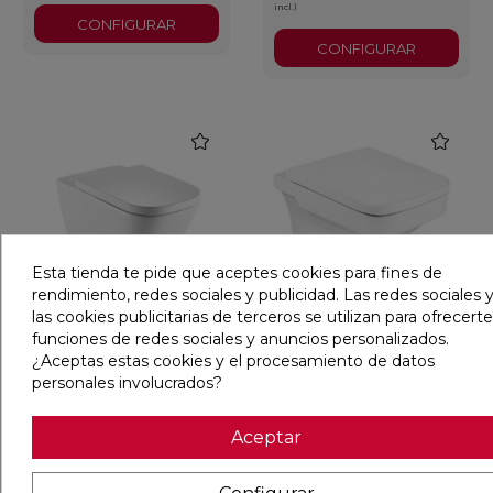
incl.)
CONFIGURAR
CONFIGURAR
favorite
favorite
Esta tienda te pide que aceptes cookies para fines de
rendimiento, redes sociales y publicidad. Las redes sociales y
las cookies publicitarias de terceros se utilizan para ofrecerte
funciones de redes sociales y anuncios personalizados.
INODORO DE TANQUE
INODORO DE TANQUE
ALTO THE GAP SQUARE
ALTO DAMA-N BLANCO
¿Aceptas estas cookies y el procesamiento de datos
BLANCO
personales involucrados?
Ref:
INODORO-TANQUE-ALTO-
Ref:
INODORO-TANQUE-ALTO-
Aceptar
GAP-SQUARE
DAMA-N
Roca sanitarios
Roca sanitarios
Desde 305,44 €
Desde 302,67 €
(IVA
(IVA