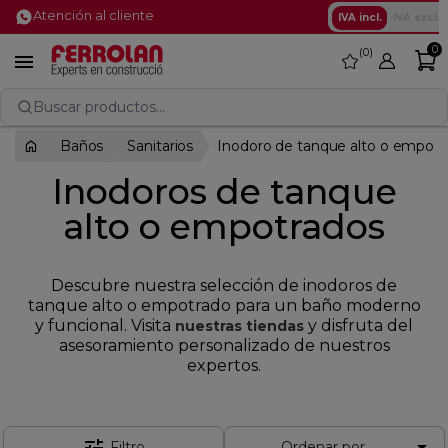
Atención al cliente
IVA incl.
IVA excl.
0
0
favorite

Buscar productos...
Baños
Sanitarios
Inodoro de tanque alto o empotr
Inodoros de tanque
alto o empotrados
Descubre nuestra selección de inodoros de
tanque alto o empotrado para un baño moderno
y funcional. Visita
y disfruta del
nuestras tiendas
asesoramiento personalizado de nuestros
expertos.

Filtro
Ordenar por