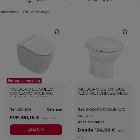
tune
Mostrando 1-6 de 6 artículo(s)
favorite
favorite
Entrega Inmediata
INODORO DE SUELO
INODORO DE TANQUE
CATALANO PACK WC
ALTO VICTORIA BLANCO
SFERA 55 BLANCO
Ref:
33041005
Catalano
Ref:
INODORO-TANQUE-ALTO-
VICTORIA
PVP
581,19 €
(IVA incl.)
Roca sanitarios
AÑADIR
Desde 124,96 €
(IVA
incl.)