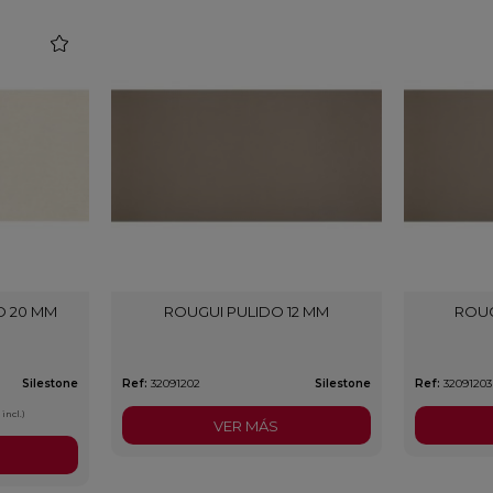
favorite
O 20 MM
ROUGUI PULIDO 12 MM
ROUG
Silestone
Ref:
32091202
Silestone
Ref:
32091203
 incl.)
VER MÁS