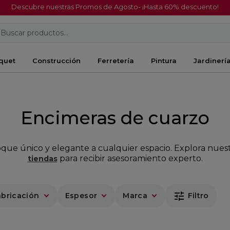
Descubre nuestras Promos de Agosto- ¡Hasta 60% descuento!
Buscar productos...
quet
Construcción
Ferretería
Pintura
Jardinerí
Encimeras de cuarzo
ue único y elegante a cualquier espacio. Explora nuestr
para recibir asesoramiento experto.
tiendas
tune
abricación
Espesor
Marca
Filtro