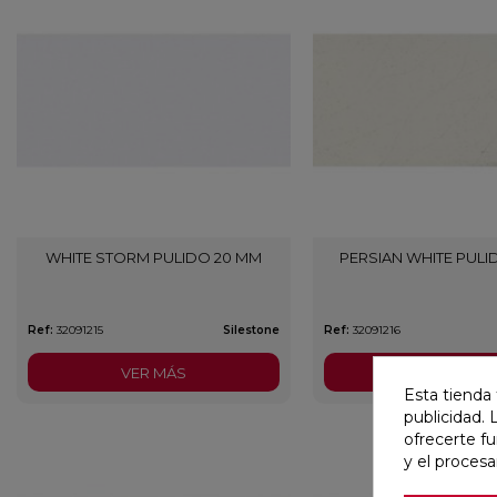
WHITE STORM PULIDO 20 MM
PERSIAN WHITE PULI
Ref:
32091215
Silestone
Ref:
32091216
VER MÁS
VER MÁS
Esta tienda 
publicidad. 
ofrecerte f
y el proces