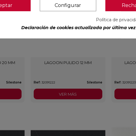
eptar
Configurar
Rech
Política de privaci
Declaración de cookies actualizada por última vez 
O 20 MM
LAGOON PULIDO 12 MM
LAGO
Silestone
Ref:
32091222
Silestone
Ref:
32091223
VER MÁS