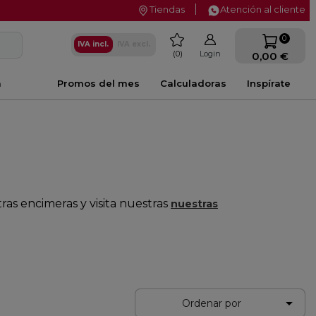
Tiendas
Atención al cliente
favorite
0
IVA incl.
IVA excl.
0
Login
0,00 €
a
Promos del mes
Calculadoras
Inspírate
as encimeras y visita nuestras
nuestras

Ordenar por