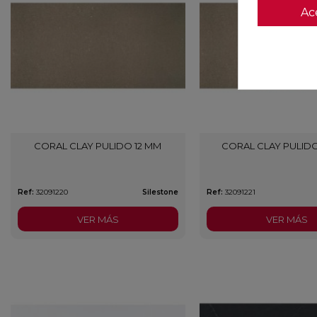
Ac
CORAL CLAY PULIDO 12 MM
CORAL CLAY PULID
Ref:
32091220
Silestone
Ref:
32091221
VER MÁS
VER MÁS