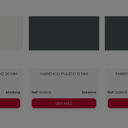
DO 20 MM
MARENGO PULIDO 12 MM
MARE
Silestone
Ref:
32091212
Silestone
Ref:
32091213
VER MÁS