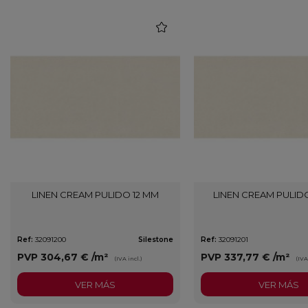
favorite
LINEN CREAM PULIDO 12 MM
LINEN CREAM PULID
Ref:
32091200
Silestone
Ref:
32091201
PVP
304,67 €
/m²
PVP
337,77 €
/m²
(IVA incl.)
(IVA
VER MÁS
VER MÁS