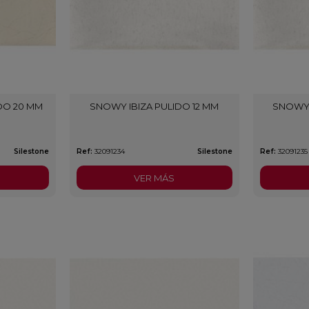
DO 20 MM
SNOWY IBIZA PULIDO 12 MM
SNOWY 
Silestone
Ref:
32091234
Silestone
Ref:
32091235
VER MÁS