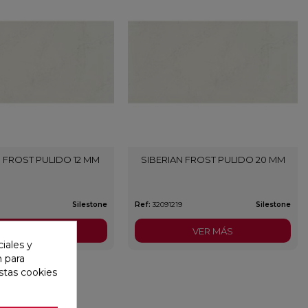
N FROST PULIDO 12 MM
SIBERIAN FROST PULIDO 20 MM
Silestone
Ref:
32091219
Silestone
VER MÁS
VER MÁS
iales y
n para
stas cookies