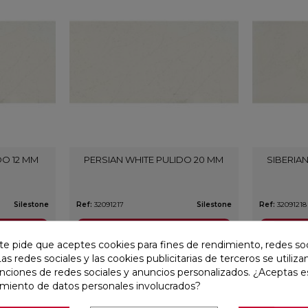
DO 12 MM
PERSIAN WHITE PULIDO 20 MM
SIBERIA
Silestone
Ref:
32091217
Silestone
Ref:
32091218
VER MÁS
te pide que aceptes cookies para fines de rendimiento, redes soc
Las redes sociales y las cookies publicitarias de terceros se utiliza
unciones de redes sociales y anuncios personalizados. ¿Aceptas e
amiento de datos personales involucrados?