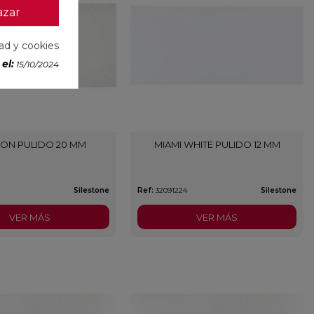
azar
dad y cookies
el:
15/10/2024
ON PULIDO 20 MM
MIAMI WHITE PULIDO 12 MM
Silestone
Ref:
32091224
Silestone
VER MÁS
VER MÁS