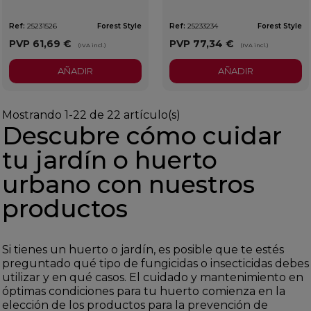
Ref:
25231526
Forest Style
Ref:
25233234
Forest Style
PVP
61,69 €
PVP
77,34 €
(IVA incl.)
(IVA incl.)
AÑADIR
AÑADIR
Mostrando 1-22 de 22 artículo(s)
Descubre cómo cuidar
tu jardín o huerto
urbano con nuestros
productos
Si tienes un huerto o jardín, es posible que te estés
preguntado qué tipo de fungicidas o insecticidas debes
utilizar y en qué casos. El cuidado y mantenimiento en
óptimas condiciones para tu huerto comienza en la
elección de los productos para la prevención de