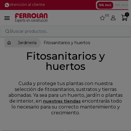
Atención al cliente
IVA incl.
IVA excl.
0
0
favorite

Buscar productos...
Jardinería
Fitosanitarios y huertos
Fitosanitarios y
huertos
Cuida y protege tus plantas con nuestra
selección de fitosanitarios, sustratos y tierras
abonadas. Ya sea para un huerto, jardín o plantas
de interior, en
encontrarás todo
nuestras tiendas
lo necesario para su correcto mantenimiento y
crecimiento.