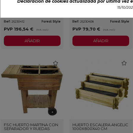
Declaración de cookies actualizada por última vez el
FSC JARDINERA BAROQUE
FSC JARDINERA BAROQUE
RECTANGULAR 110X50 CM
RECTANGULAR 70X30 CM
15/10/20
Ref:
25230412
Forest Style
Ref:
25230408
Forest Style
PVP
196,54 €
PVP
79,70 €
(IVA incl.)
(IVA incl.)
AÑADIR
AÑADIR
favorite
favorit
FSC HUERTO MARTINA CON
HUERTO ESCALERA ANGÉLIC
SEPARADOR Y RUEDAS
1000X800X40 CM