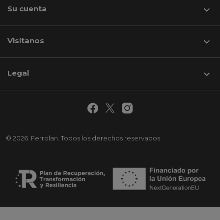
Su cuenta

Visítanos
keyboard_arrow_down
Legal

© 2026. Ferrolan. Todos los derechos reservados.