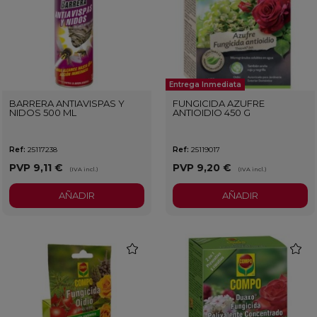
Entrega Inmediata
BARRERA ANTIAVISPAS Y
FUNGICIDA AZUFRE
NIDOS 500 ML
ANTIOIDIO 450 G
Ref:
25117238
Ref:
25119017
PVP
9,11 €
PVP
9,20 €
(IVA incl.)
(IVA incl.)
AÑADIR
AÑADIR
favorite
favorit