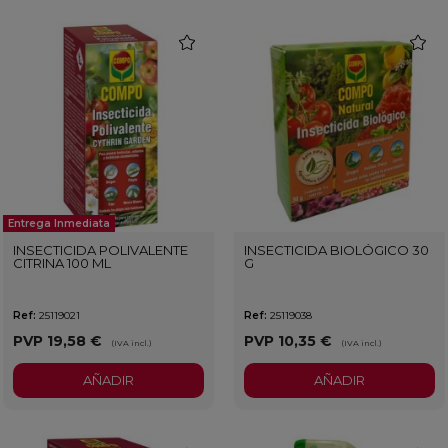
favorite
favorit
Entrega Inmediata
INSECTICIDA POLIVALENTE
INSECTICIDA BIOLÓGICO 30
CITRINA 100 ML
G
Ref:
25119021
Ref:
25119038
PVP
19,58 €
PVP
10,35 €
(IVA incl.)
(IVA incl.)
AÑADIR
AÑADIR