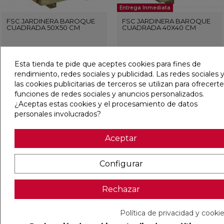
Entrega Inmediata
FSC JARDINERA BAROQUE
FSC JARDINERA BAROQUE
CUADRADA 50X50 CM
CUADRADA 40X40 CM
Ref:
25230402
Forest Style
Ref:
25230399
Forest Style
Esta tienda te pide que aceptes cookies para fines de
PVP
114,55 €
PVP
68,67 €
(IVA incl.)
(IVA incl.)
rendimiento, redes sociales y publicidad. Las redes sociales y
las cookies publicitarias de terceros se utilizan para ofrecerte
AÑADIR
AÑADIR
funciones de redes sociales y anuncios personalizados.
¿Aceptas estas cookies y el procesamiento de datos
personales involucrados?
favorite
favorit
Aceptar
Configurar
Rechazar
Política de privacidad y cooki