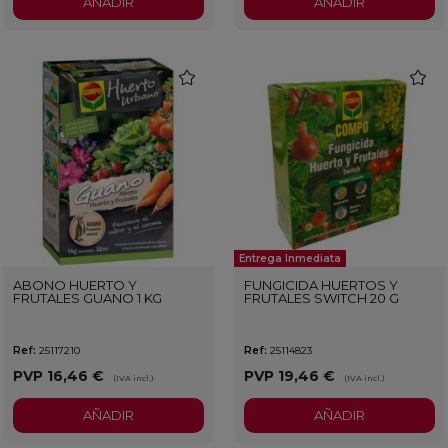
AÑADIR
AÑADIR
favorite
favorit
Entrega Inmediata
ABONO HUERTO Y
FUNGICIDA HUERTOS Y
FRUTALES GUANO 1 KG
FRUTALES SWITCH 20 G
Ref:
25117210
Ref:
25114823
PVP
16,46 €
PVP
19,46 €
(IVA incl.)
(IVA incl.)
AÑADIR
AÑADIR