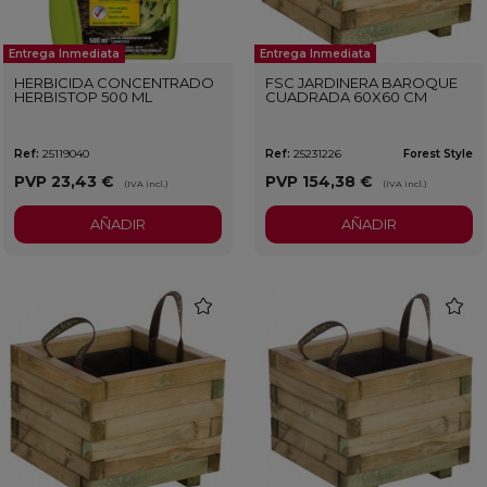
Entrega Inmediata
Entrega Inmediata
HERBICIDA CONCENTRADO
FSC JARDINERA BAROQUE
HERBISTOP 500 ML
CUADRADA 60X60 CM
Ref:
25119040
Ref:
25231226
Forest Style
PVP
23,43 €
PVP
154,38 €
(IVA incl.)
(IVA incl.)
AÑADIR
AÑADIR
favorite
favorit