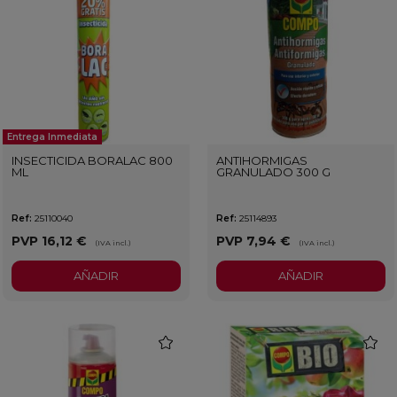
Entrega Inmediata
INSECTICIDA BORALAC 800
ANTIHORMIGAS
ML
GRANULADO 300 G
Ref:
25110040
Ref:
25114893
PVP
16,12 €
PVP
7,94 €
(IVA incl.)
(IVA incl.)
AÑADIR
AÑADIR
favorite
favorit