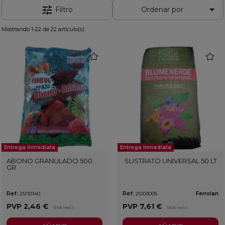

tune
Filtro
Ordenar por
Mostrando 1-22 de 22 artículo(s)
favorite
favorit
Entrega Inmediata
Entrega Inmediata
ABONO GRANULADO 500
SUSTRATO UNIVERSAL 50 LT
GR
Ref:
25110140
Ref:
25103005
Ferrolan
PVP
2,46 €
PVP
7,61 €
(IVA incl.)
(IVA incl.)