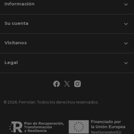
Información

Su cuenta

Visítanos
keyboard_arrow_down
Legal

© 2026. Ferrolan. Todos los derechos reservados.