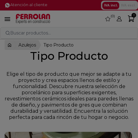
Atención al cliente
IVA incl.
IVA excl.
0
0
favorite

Buscar productos...
Azulejos
Tipo Producto
Tipo Producto
Elige el tipo de producto que mejor se adapte a tu
proyecto y crea espacios llenos de estilo y
funcionalidad. Descubre nuestra selección de
porcelánico para superficies exigentes,
revestimientos cerámicos ideales para paredes llenas
de diseño, y pavimentos de gres que combinan
durabilidad y versatilidad. Encuentra la solución
perfecta para cada rincón de tu hogar o negocio.