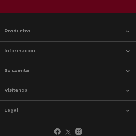
Productos

Información

Su cuenta

Visítanos
keyboard_arrow_down
Legal
