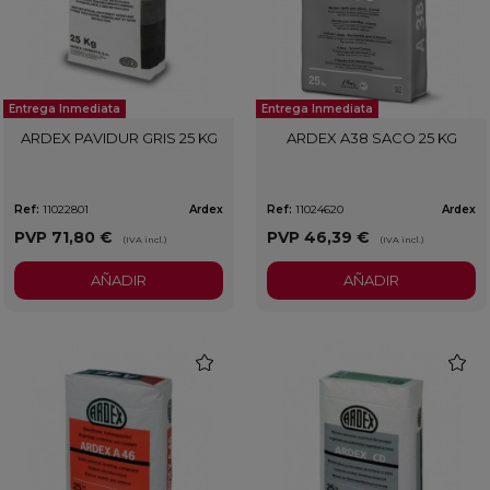
Entrega Inmediata
Entrega Inmediata
ARDEX PAVIDUR GRIS 25 KG
ARDEX A38 SACO 25 KG
Ref:
11022801
Ardex
Ref:
11024620
Ardex
PVP
71,80 €
PVP
46,39 €
(IVA incl.)
(IVA incl.)
AÑADIR
AÑADIR
favorite
favorit