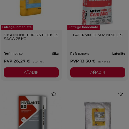
Entrega Inmediata
Entrega Inmediata
SIKA MONOTOP 125 THICK ES
LATERMIX CEM MINI 50 LTS
SACO 25 KG
Ref:
11104150
Sika
Ref:
11011945
Laterlite
PVP
26,27 €
PVP
13,38 €
(IVA incl.)
(IVA incl.)
AÑADIR
AÑADIR
favorite
favorit