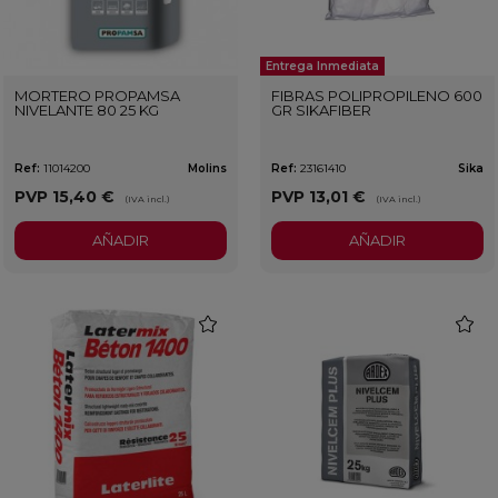
Entrega Inmediata
MORTERO PROPAMSA
FIBRAS POLIPROPILENO 600
NIVELANTE 80 25 KG
GR SIKAFIBER
Ref:
11014200
Molins
Ref:
23161410
Sika
PVP
15,40 €
PVP
13,01 €
(IVA incl.)
(IVA incl.)
AÑADIR
AÑADIR
favorite
favorit