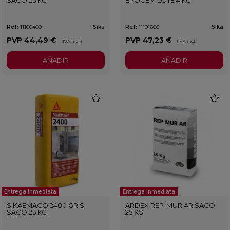
Ref:
11100400
Sika
Ref:
11101600
Sika
PVP
44,49 €
PVP
47,23 €
(IVA incl.)
(IVA incl.)
AÑADIR
AÑADIR
favorite
favorit
Entrega Inmediata
Entrega Inmediata
SIKAEMACO 2400 GRIS
ARDEX REP-MUR AR SACO
SACO 25 KG
25 KG