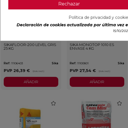
Rechazar
Política de privacidad y cooki
Declaración de cookies actualizada por última vez el
15/10/20
Entrega Inmediata
SIKAFLOOR-200 LEVEL GRIS
SIKA MONOTOP 1010 ES
25 KG
ENVASE 4 KG
Ref:
11106403
Sika
Ref:
11100801
Sika
PVP
26,39 €
PVP
27,54 €
(IVA incl.)
(IVA incl.)
AÑADIR
AÑADIR
favorite
favorit