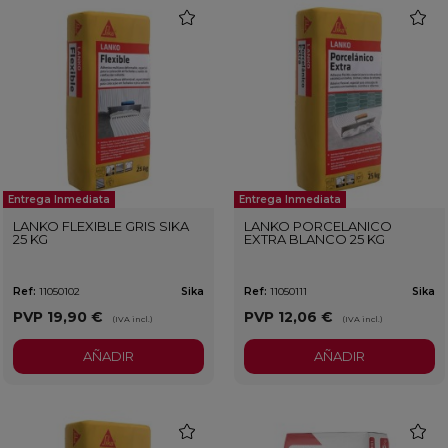
favorite
favorit
Entrega Inmediata
Entrega Inmediata
LANKO FLEXIBLE GRIS SIKA
LANKO PORCELANICO
25 KG
EXTRA BLANCO 25 KG
Ref:
11050102
Sika
Ref:
11050111
Sika
PVP
19,90 €
PVP
12,06 €
(IVA incl.)
(IVA incl.)
AÑADIR
AÑADIR
favorite
favorit