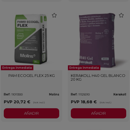
favorite
favorit
Entrega Inmediata
Entrega Inmediata
PAM ECOGEL FLEX 25 KG
KERAKOLL H40 GEL BLANCO
20 KG
Ref:
11011300
Molins
Ref:
11125010
Kerakoll
PVP
20,72 €
PVP
18,68 €
(IVA incl.)
(IVA incl.)
AÑADIR
AÑADIR