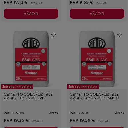
PVP
17,12 €
PVP
9,55 €
(IVA incl.)
(IVA incl.)
AÑADIR
AÑADIR
favorite
favorit
Entrega Inmediata
Entrega Inmediata
CEMENTO COLA FLEXIBLE
CEMENTO COLA FLEXIBLE
ARDEX F84 25 KG GRIS
ARDEX F84 25 KG BLANCO
Ref:
11027600
Ardex
Ref:
11027500
Ardex
PVP
19,35 €
PVP
19,59 €
(IVA incl.)
(IVA incl.)