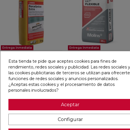
Entrega Inmediata
Entrega Inmediata
LANKO PORCELANICO
VAT FLEXIBLE 25 KG GRIS
EXTRA GRIS 25 KG
Esta tienda te pide que aceptes cookies para fines de
rendimiento, redes sociales y publicidad. Las redes sociales y
las cookies publicitarias de terceros se utilizan para ofrecerte
Ref:
11050112
Sika
Ref:
11011402
Molins
funciones de redes sociales y anuncios personalizados.
PVP
11,72 €
PVP
18,98 €
(IVA incl.)
(IVA incl.)
¿Aceptas estas cookies y el procesamiento de datos
personales involucrados?
AÑADIR
AÑADIR
Aceptar
favorite
favorit
Configurar