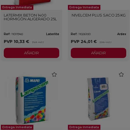
Entrega Inmediata
Entrega Inmediata
LATERMIX BETON 1400
NIVELCEM PLUS SACO 25 KG
HORMIGÓN ALIGERADO 25L
Ref:
11011940
Laterlite
Ref:
11026100
Ardex
PVP
10,33 €
PVP
24,01 €
(IVA incl.)
(IVA incl.)
AÑADIR
AÑADIR
favorite
favorit
Entrega Inmediata
Entrega Inmediata