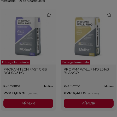
Mostrando 1-49 de 49 artículo(s)
favorite
favorit
Entrega Inmediata
Entrega Inmediata
PROPAM TECH FAST GRIS
PROPAM WALL FINO 25 KG
BOLSA 5 KG
BLANCO
Ref:
11011105
Molins
Ref:
11011110
Molins
PVP
8,06 €
PVP
6,40 €
(IVA incl.)
(IVA incl.)
AÑADIR
AÑADIR