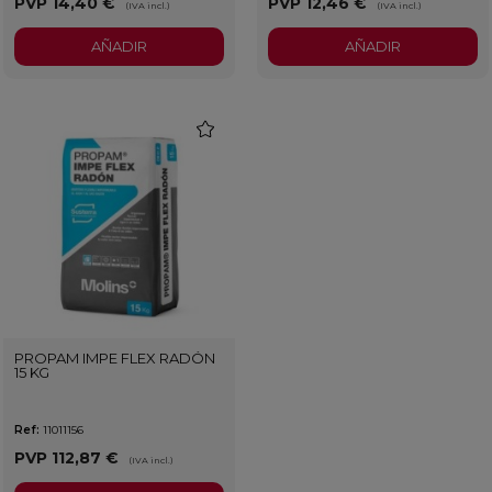
PVP
14,40 €
PVP
12,46 €
(IVA incl.)
(IVA incl.)
AÑADIR
AÑADIR
favorite
PROPAM IMPE FLEX RADÓN
15 KG
Ref:
11011156
PVP
112,87 €
(IVA incl.)