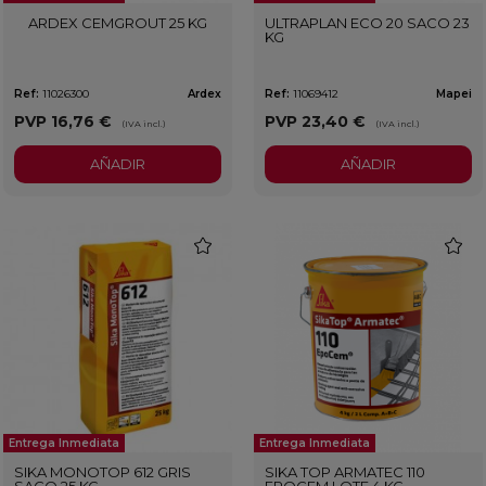
ARDEX CEMGROUT 25 KG
ULTRAPLAN ECO 20 SACO 23
KG
Ref:
11026300
Ardex
Ref:
11069412
Mapei
PVP
16,76 €
PVP
23,40 €
(IVA incl.)
(IVA incl.)
AÑADIR
AÑADIR
favorite
favorit
Entrega Inmediata
Entrega Inmediata
SIKA MONOTOP 612 GRIS
SIKA TOP ARMATEC 110
SACO 25 KG
EPOCEM LOTE 4 KG