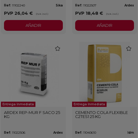
Ref:
11102240
Sika
Ref:
11022507
Ardex
PVP
26,04 €
PVP
18,48 €
(IVA incl.)
(IVA incl.)
AÑADIR
AÑADIR
favorite
favorit
Entrega Inmediata
Entrega Inmediata
ARDEX REP-MUR F SACO 25
CEMENTO COLA FLEXIBLE
KG
C2TES1 25 KG
Ref:
11022506
Ardex
Ref:
11040610
Idm