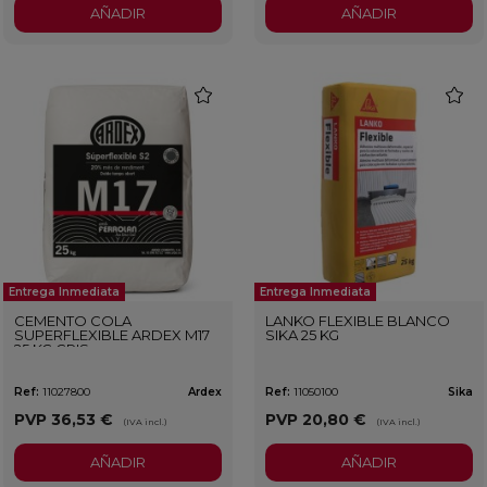
AÑADIR
AÑADIR
favorite
favorit
Entrega Inmediata
Entrega Inmediata
CEMENTO COLA
LANKO FLEXIBLE BLANCO
SUPERFLEXIBLE ARDEX M17
SIKA 25 KG
25 KG GRIS
Ref:
11027800
Ardex
Ref:
11050100
Sika
PVP
36,53 €
PVP
20,80 €
(IVA incl.)
(IVA incl.)
AÑADIR
AÑADIR