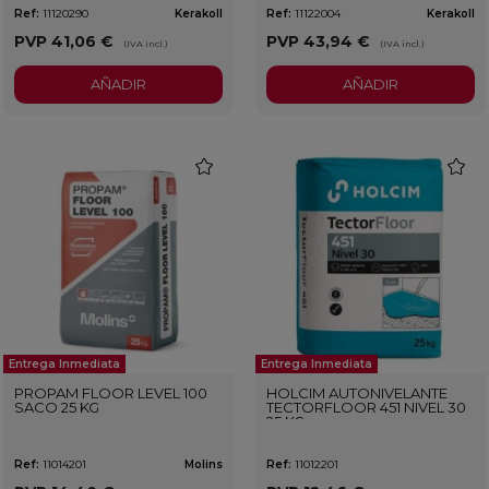
Ref:
11120290
Kerakoll
Ref:
11122004
Kerakoll
PVP
41,06 €
PVP
43,94 €
(IVA incl.)
(IVA incl.)
AÑADIR
AÑADIR
favorite
favorit
Entrega Inmediata
Entrega Inmediata
PROPAM FLOOR LEVEL 100
HOLCIM AUTONIVELANTE
SACO 25 KG
TECTORFLOOR 451 NIVEL 30
25 KG
Ref:
11014201
Molins
Ref:
11012201