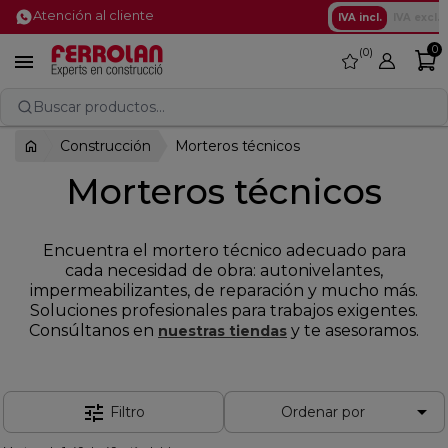
Atención al cliente
IVA incl.
IVA excl.
0
0
favorite

Buscar productos...
Construcción
Morteros técnicos
Morteros técnicos
Encuentra el mortero técnico adecuado para
cada necesidad de obra: autonivelantes,
impermeabilizantes, de reparación y mucho más.
Soluciones profesionales para trabajos exigentes.
Consúltanos en
y te asesoramos.
nuestras tiendas

tune
Filtro
Ordenar por