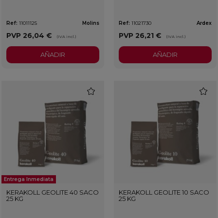
Ref:
11011125
Molins
Ref:
11021730
Ardex
PVP
26,04 €
PVP
26,21 €
(IVA incl.)
(IVA incl.)
AÑADIR
AÑADIR
favorite
favorit
Entrega Inmediata
KERAKOLL GEOLITE 40 SACO
KERAKOLL GEOLITE 10 SACO
25 KG
25 KG