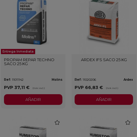
Entrega Inmediata
PROPAM REPAR TECHNO
ARDEX IFS SACO 25 KG
SACO 25 KG
Ref:
11011142
Molins
Ref:
11020206
Ardex
PVP
37,11 €
PVP
66,83 €
(IVA incl.)
(IVA incl.)
AÑADIR
AÑADIR
favorite
favorit