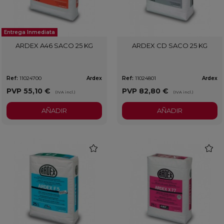
Entrega Inmediata
ARDEX A46 SACO 25 KG
ARDEX CD SACO 25 KG
Ref:
11024700
Ardex
Ref:
11024801
Ardex
PVP
55,10 €
PVP
82,80 €
(IVA incl.)
(IVA incl.)
AÑADIR
AÑADIR
favorite
favorit