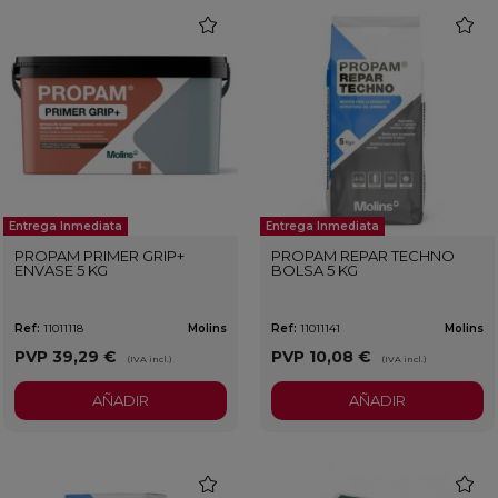
favorite
favorit
Entrega Inmediata
Entrega Inmediata
PROPAM PRIMER GRIP+
PROPAM REPAR TECHNO
ENVASE 5 KG
BOLSA 5 KG
Ref:
11011118
Molins
Ref:
11011141
Molins
PVP
39,29 €
PVP
10,08 €
(IVA incl.)
(IVA incl.)
AÑADIR
AÑADIR
favorite
favorit