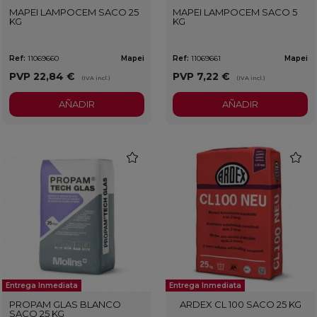
MAPEI LAMPOCEM SACO 25
MAPEI LAMPOCEM SACO 5
KG
KG
Ref:
11069660
Mapei
Ref:
11069661
Mapei
PVP
22,84 €
PVP
7,22 €
(IVA incl.)
(IVA incl.)
AÑADIR
AÑADIR
favorite
favorit
Entrega Inmediata
Entrega Inmediata
PROPAM GLAS BLANCO
ARDEX CL 100 SACO 25 KG
SACO 25 KG