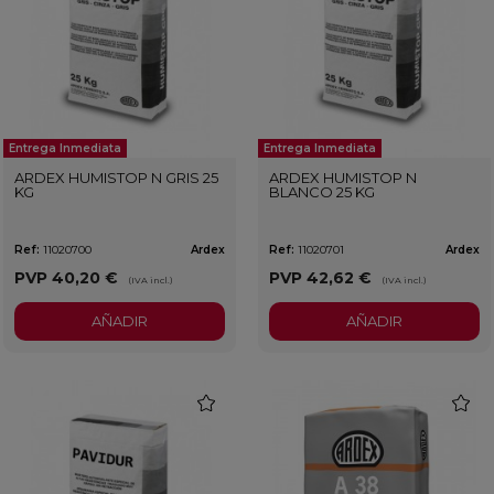
Entrega Inmediata
Entrega Inmediata
ARDEX HUMISTOP N GRIS 25
ARDEX HUMISTOP N
KG
BLANCO 25 KG
Ref:
11020700
Ardex
Ref:
11020701
Ardex
PVP
40,20 €
PVP
42,62 €
(IVA incl.)
(IVA incl.)
AÑADIR
AÑADIR
favorite
favorit