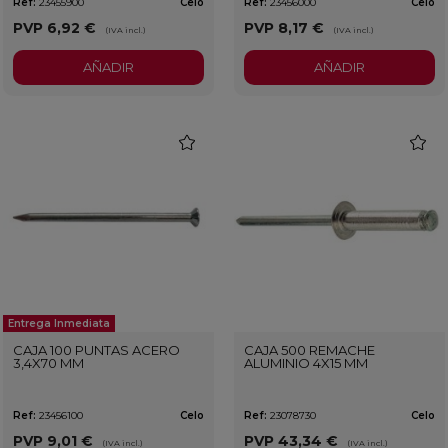
Ref:
23455900
Celo
Ref:
23456000
Celo
PVP
6,92 €
PVP
8,17 €
(IVA incl.)
(IVA incl.)
AÑADIR
AÑADIR
favorite
favorit
Entrega Inmediata
CAJA 100 PUNTAS ACERO
CAJA 500 REMACHE
3,4X70 MM
ALUMINIO 4X15 MM
Ref:
23456100
Celo
Ref:
23078730
Celo
PVP
9,01 €
PVP
43,34 €
(IVA incl.)
(IVA incl.)