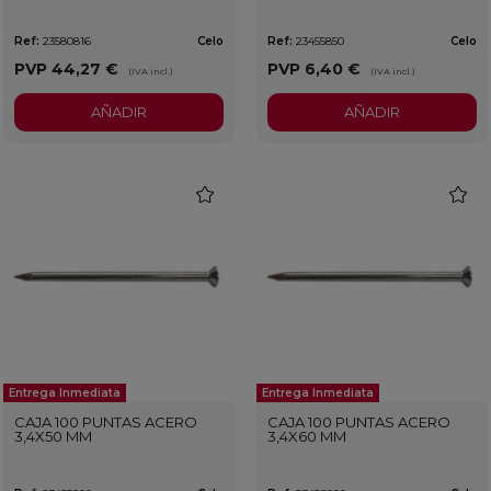
Ref:
23580816
Celo
Ref:
23455850
Celo
PVP
44,27 €
PVP
6,40 €
(IVA incl.)
(IVA incl.)
AÑADIR
AÑADIR
favorite
favorit
Entrega Inmediata
Entrega Inmediata
CAJA 100 PUNTAS ACERO
CAJA 100 PUNTAS ACERO
3,4X50 MM
3,4X60 MM