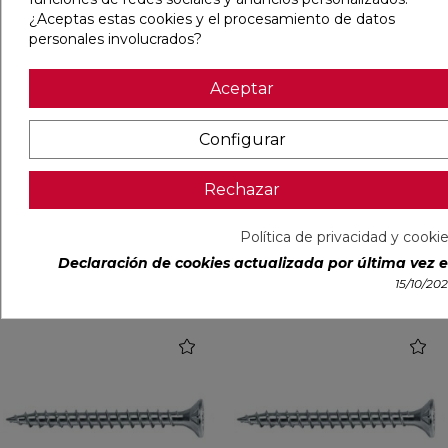
¿Aceptas estas cookies y el procesamiento de datos
personales involucrados?
Aceptar
Entrega Inmediata
Configurar
CAJA 100 TORNILLO MADERA
CAJA 1000 TORNILLO
AVELLANADO 6X150/70
MADERA AVELLANADO
ZINCADO 3X15
Rechazar
Ref:
23200625
Celo
Ref:
23200722
Celo
PVP
55,37 €
PVP
14,36 €
Política de privacidad y cooki
(IVA incl.)
(IVA incl.)
Declaración de cookies actualizada por última vez el
AÑADIR
AÑADIR
15/10/20
favorite
favorit