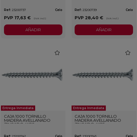
Ref:
23200737
Celo
Ref:
23200739
Celo
PVP
17,63 €
PVP
28,40 €
(IVA incl.)
(IVA incl.)
AÑADIR
AÑADIR
favorite
favorit
Entrega Inmediata
Entrega Inmediata
CAJA 1000 TORNILLO
CAJA 1000 TORNILLO
MADERA AVELLANADO
MADERA AVELLANADO
ZINCADO 4X20
ZINCADO 4X25
Ref:
23200742
Celo
Ref:
23200743
Celo