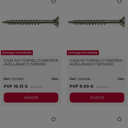
favorite
favorit
Entrega Inmediata
Entrega Inmediata
CAJA 100 TORNILLO MADERA
CAJA 50 TORNILLO MADERA
AVELLANADO 5X90/60
AVELLANADO 5X100/60
Ref:
23200837
Celo
Ref:
23200838
Celo
PVP
16,13 €
PVP
9,99 €
(IVA incl.)
(IVA incl.)
AÑADIR
AÑADIR
favorite
favorit