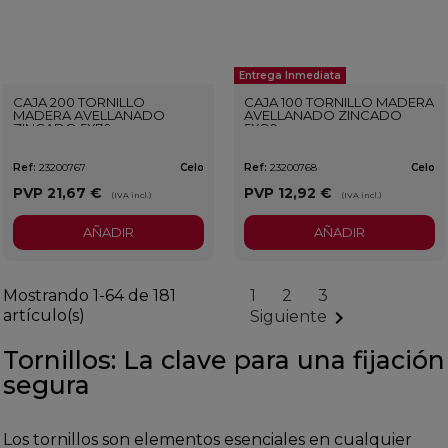
Entrega Inmediata
CAJA 200 TORNILLO
CAJA 100 TORNILLO MADERA
MADERA AVELLANADO
AVELLANADO ZINCADO
ZINCADO 5X70
5X80
Ref:
23200767
Celo
Ref:
23200768
Celo
PVP
21,67 €
PVP
12,92 €
(IVA incl.)
(IVA incl.)
AÑADIR
AÑADIR
Mostrando 1-64 de 181
1
2
3
artículo(s)

Siguiente
Tornillos: La clave para una fijación
segura
Los tornillos son elementos esenciales en cualquier