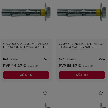
CAJA 50 ANCLAJE METÁLICO
CAJA 50 ANCLAJE METÁLICO
HEXAGONAL DYNABOLT T-12
HEXAGONAL DYNABOLT T-
C DE 12X70 MM
12L DE 12X100 MM
Ref:
23034410
Celo
Ref:
23034510
Celo
PVP
44,27 €
PVP
55,87 €
(IVA incl.)
(IVA incl.)
AÑADIR
AÑADIR
favorite
favorit