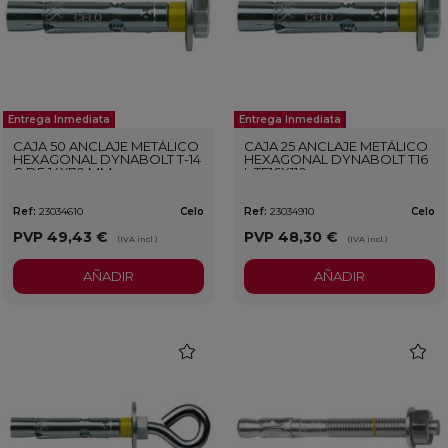
Entrega Inmediata
Entrega Inmediata
CAJA 50 ANCLAJE METÁLICO
CAJA 25 ANCLAJE METÁLICO
HEXAGONAL DYNABOLT T-14
HEXAGONAL DYNABOLT T16
C DE 14X70 MM
L TE16X110
Ref:
23034610
Celo
Ref:
23034910
Celo
PVP
49,43 €
PVP
48,30 €
(IVA incl.)
(IVA incl.)
AÑADIR
AÑADIR
favorite
favorit