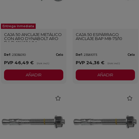
Entrega Inmediata
CAJA 50 ANCLAJE METÁLICO
CAJA 50 ESPÁRRAGO
CON ARO DYNABOLT ARO
ANCLAJE BAP M8-75/10
DA D-10X60 MM
Ref:
23036010
Celo
Ref:
23581073
Celo
PVP
46,49 €
PVP
24,36 €
(IVA incl.)
(IVA incl.)
AÑADIR
AÑADIR
favorite
favorit