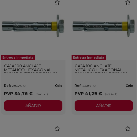
favorite
favorit
Entrega Inmediata
Entrega Inmediata
CAJA 100 ANCLAJE
CAJA 100 ANCLAJE
METÁLICO HEXAGONAL
METÁLICO HEXAGONAL
DYNABOLT T-10C DE 10X60
DYNABOLT T-10L DE 10X80
MM
MM
Ref:
23034010
Celo
Ref:
23034110
Celo
PVP
34,76 €
PVP
41,29 €
(IVA incl.)
(IVA incl.)
AÑADIR
AÑADIR
favorite
favorit