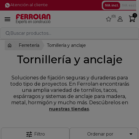
Atención al cliente
IVA incl.
IVA excl.
0
0
favorite

Buscar productos...
Ferretería
Tornillería y anclaje
Tornillería y anclaje
Soluciones de fijación seguras y duraderas para
todo tipo de proyectos. En Ferrolan encontrarás
una amplia variedad de tornillos, tacos,
espárragos y sistemas de anclaje para madera,
metal, hormigón y mucho más. Descúbrelos en
.
nuestras tiendas

tune
Filtro
Ordenar por