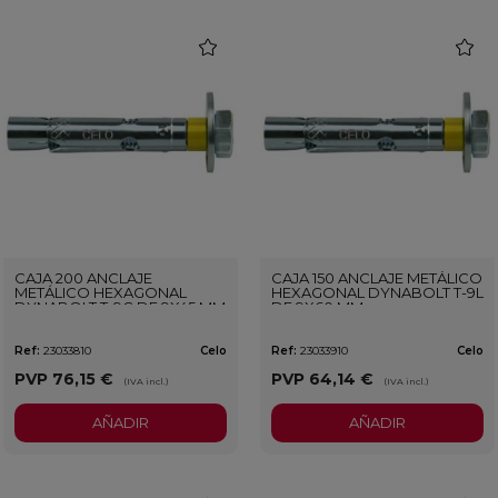
favorite
favorit
CAJA 200 ANCLAJE
CAJA 150 ANCLAJE METÁLICO
METÁLICO HEXAGONAL
HEXAGONAL DYNABOLT T-9L
DYNABOLT T-9C DE 9X45 MM
DE 9X60 MM
Ref:
23033810
Celo
Ref:
23033910
Celo
PVP
76,15 €
PVP
64,14 €
(IVA incl.)
(IVA incl.)
AÑADIR
AÑADIR