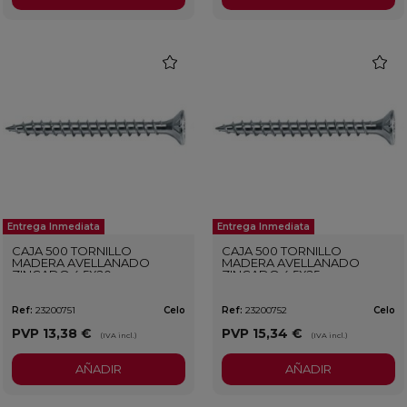
favorite
favorit
Entrega Inmediata
Entrega Inmediata
CAJA 500 TORNILLO
CAJA 500 TORNILLO
MADERA AVELLANADO
MADERA AVELLANADO
ZINCADO 4,5X20
ZINCADO 4,5X25
Ref:
23200751
Celo
Ref:
23200752
Celo
PVP
13,38 €
PVP
15,34 €
(IVA incl.)
(IVA incl.)
AÑADIR
AÑADIR