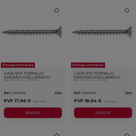
favorite
favorit
Entrega Inmediata
Entrega Inmediata
CAJA 500 TORNILLO
CAJA 500 TORNILLO
MADERA AVELLANADO
MADERA AVELLANADO
ZINCADO 4,5X30
ZINCADO 4,5X35
Ref:
23200753
Celo
Ref:
23200754
Celo
PVP
17,96 €
PVP
18,94 €
(IVA incl.)
(IVA incl.)
AÑADIR
AÑADIR
favorite
favorit