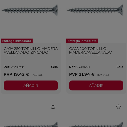
Entrega Inmediata
Entrega Inmediata
CAJA 250 TORNILLO MADERA
CAJA 200 TORNILLO
AVELLANADO ZINCADO
MADERA AVELLANADO
4,5X60
ZINCADO 4,5X70
Ref:
23200758
Celo
Ref:
23200759
Celo
PVP
19,42 €
PVP
21,94 €
(IVA incl.)
(IVA incl.)
AÑADIR
AÑADIR
favorite
favorit