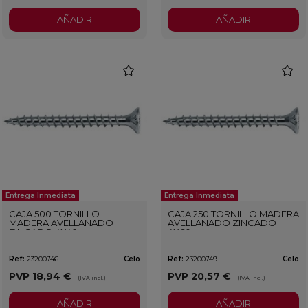
AÑADIR
AÑADIR
favorite
favorit
Entrega Inmediata
Entrega Inmediata
CAJA 500 TORNILLO
CAJA 250 TORNILLO MADERA
MADERA AVELLANADO
AVELLANADO ZINCADO
ZINCADO 4X40
4X60
Ref:
23200746
Celo
Ref:
23200749
Celo
PVP
18,94 €
PVP
20,57 €
(IVA incl.)
(IVA incl.)
AÑADIR
AÑADIR