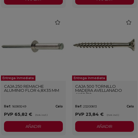
favorite
favorit
Entrega Inmediata
Entrega Inmediata
CAJA 250 REMACHE
CAJA 500 TORNILLO
ALUMINIO FLOR 4,8X35 MM
MADERA AVELLANADO
4X50/30
Ref:
16089249
Celo
Ref:
23200813
Celo
PVP
65,82 €
PVP
23,84 €
(IVA incl.)
(IVA incl.)
AÑADIR
AÑADIR