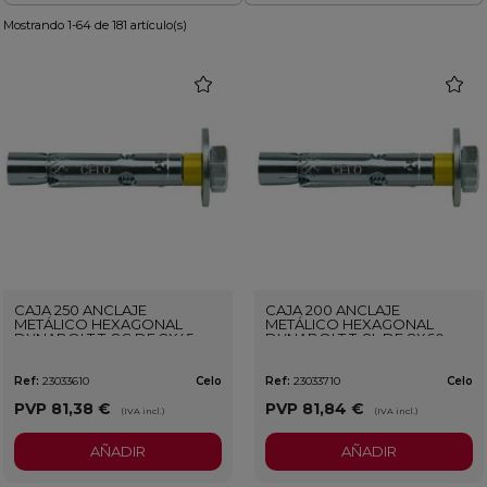
Mostrando 1-64 de 181 artículo(s)
favorite
favorit
CAJA 250 ANCLAJE
CAJA 200 ANCLAJE
METÁLICO HEXAGONAL
METÁLICO HEXAGONAL
DYNABOLT T-8C DE 8X45
DYNABOLT T-8L DE 8X60
MM
MM
Ref:
23033610
Celo
Ref:
23033710
Celo
PVP
81,38 €
PVP
81,84 €
(IVA incl.)
(IVA incl.)
AÑADIR
AÑADIR