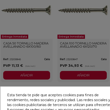
Entrega Inmediata
Entrega Inmediata
CAJA 50 TORNILLO MADERA
CAJA 100 TORNILLO MADERA
AVELLANADO 6X100/60
AVELLANADO 6X120/70
Ref:
23200845
Celo
Ref:
23200847
Celo
PVP
11,13 €
PVP
34,93 €
(IVA incl.)
(IVA incl.)
AÑADIR
AÑADIR
favorite
favorit
Esta tienda te pide que aceptes cookies para fines de
rendimiento, redes sociales y publicidad. Las redes sociales y
las cookies publicitarias de terceros se utilizan para ofrecerte
funciones de redes sociales y anuncios personalizados.