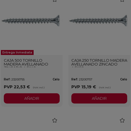
Entrega Inmediata
CAJA 500 TORNILLO
CAJA 250 TORNILLO MADERA
MADERA AVELLANADO
AVELLANADO ZINCADO
ZINCADO 4,5X40
4,5X50
Ref:
23200755
Celo
Ref:
23200757
Celo
PVP
22,53 €
PVP
15,19 €
(IVA incl.)
(IVA incl.)
AÑADIR
AÑADIR
favorite
favorit