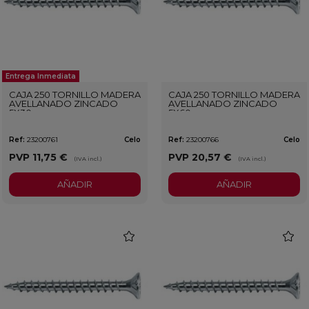
Entrega Inmediata
CAJA 250 TORNILLO MADERA
CAJA 250 TORNILLO MADERA
AVELLANADO ZINCADO
AVELLANADO ZINCADO
5X30
5X60
Ref:
23200761
Celo
Ref:
23200766
Celo
PVP
11,75 €
PVP
20,57 €
(IVA incl.)
(IVA incl.)
AÑADIR
AÑADIR
favorite
favorit