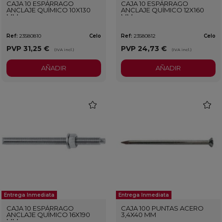
CAJA 10 ESPÁRRAGO
CAJA 10 ESPÁRRAGO
ANCLAJE QUÍMICO 10X130
ANCLAJE QUÍMICO 12X160
MM
MM
Ref:
23580810
Celo
Ref:
23580812
Celo
PVP
31,25 €
PVP
24,73 €
(IVA incl.)
(IVA incl.)
AÑADIR
AÑADIR
favorite
favorit
Entrega Inmediata
Entrega Inmediata
CAJA 10 ESPÁRRAGO
CAJA 100 PUNTAS ACERO
ANCLAJE QUÍMICO 16X190
3,4X40 MM
MM