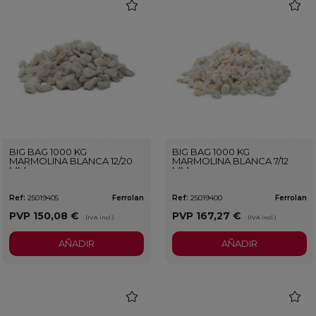
favorite
favorit
BIG BAG 1000 KG
BIG BAG 1000 KG
MARMOLINA BLANCA 12/20
MARMOLINA BLANCA 7/12
MM
MM
Ref:
25019405
Ferrolan
Ref:
25019400
Ferrolan
PVP
150,08 €
PVP
167,27 €
(IVA incl.)
(IVA incl.)
AÑADIR
AÑADIR
favorite
favorit