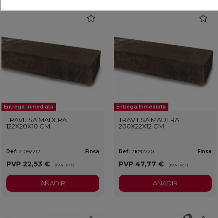
favorite
favorit
Entrega Inmediata
Entrega Inmediata
TRAVIESA MADERA
TRAVIESA MADERA
122X20X10 CM
200X22X12 CM
Ref:
21092212
Finsa
Ref:
21092220
Finsa
PVP
22,53 €
PVP
47,77 €
(IVA incl.)
(IVA incl.)
AÑADIR
AÑADIR