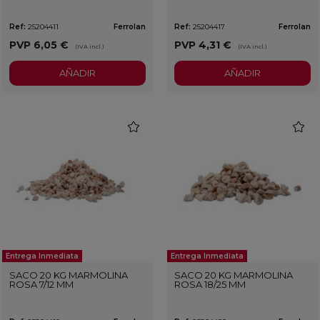
Ref:
25204411
Ferrolan
Ref:
25204417
Ferrolan
PVP
6,05 €
PVP
4,31 €
(IVA incl.)
(IVA incl.)
AÑADIR
AÑADIR
favorite
favorit
Entrega Inmediata
Entrega Inmediata
SACO 20 KG MARMOLINA
SACO 20 KG MARMOLINA
ROSA 7/12 MM
ROSA 18/25 MM