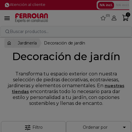
Atención al cliente
IVA incl.
IVA excl.
0
0
favorite

Buscar productos...
Jardinería
Decoración de jardín
Decoración de jardín
Transforma tu espacio exterior con nuestra
selección de piedras decorativas, ecotraviesas,
jardineras y elementos ornamentales. En
nuestras
encontrarás todo lo necesario para dar
tiendas
estilo y personalidad a tu jardín, con opciones
sostenibles y llenas de encanto.

tune
Filtro
Ordenar por