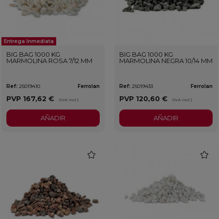
Entrega Inmediata
BIG BAG 1000 KG
BIG BAG 1000 KG
MARMOLINA ROSA 7/12 MM
MARMOLINA NEGRA 10/14 MM
Ref:
25019410
Ferrolan
Ref:
25019433
Ferrolan
PVP
167,62 €
PVP
120,60 €
(IVA incl.)
(IVA incl.)
AÑADIR
AÑADIR
favorite
favorit