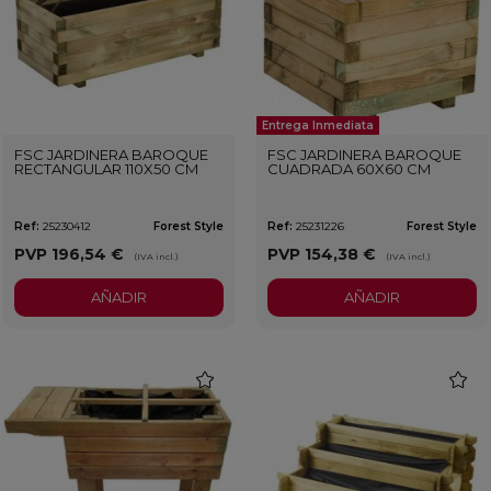
Entrega Inmediata
FSC JARDINERA BAROQUE
FSC JARDINERA BAROQUE
RECTANGULAR 110X50 CM
CUADRADA 60X60 CM
Ref:
25230412
Forest Style
Ref:
25231226
Forest Style
PVP
196,54 €
PVP
154,38 €
(IVA incl.)
(IVA incl.)
AÑADIR
AÑADIR
favorite
favorit