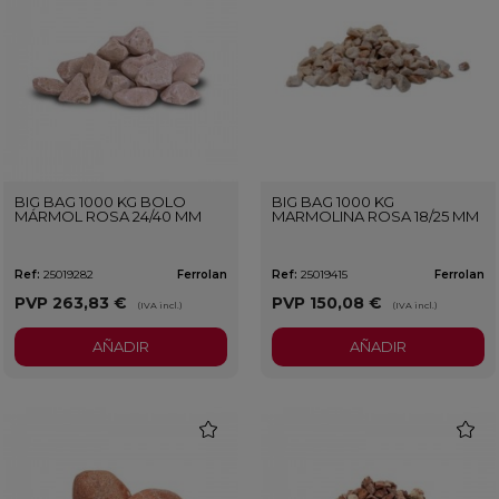
BIG BAG 1000 KG BOLO
BIG BAG 1000 KG
MÁRMOL ROSA 24/40 MM
MARMOLINA ROSA 18/25 MM
Ref:
25019282
Ferrolan
Ref:
25019415
Ferrolan
PVP
263,83 €
PVP
150,08 €
(IVA incl.)
(IVA incl.)
AÑADIR
AÑADIR
favorite
favorit