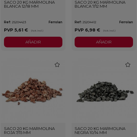
SACO 20 KG MARMOLINA
SACO 20 KG MARMOLINA
BLANCA 12/18 MM
BLANCA 7/12 MM
Ref:
25204423
Ferrolan
Ref:
25204412
Ferrolan
PVP
5,61 €
PVP
6,98 €
(IVA incl.)
(IVA incl.)
AÑADIR
AÑADIR
favorite
favorit
SACO 20 KG MARMOLINA
SACO 20 KG MARMOLINA
ROJA 7/15 MM
NEGRA 10/14 MM