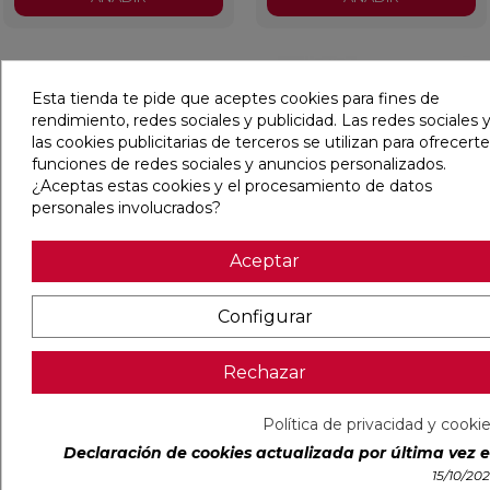
favorite
favorit
Esta tienda te pide que aceptes cookies para fines de
rendimiento, redes sociales y publicidad. Las redes sociales y
las cookies publicitarias de terceros se utilizan para ofrecerte
funciones de redes sociales y anuncios personalizados.
¿Aceptas estas cookies y el procesamiento de datos
personales involucrados?
Aceptar
Entrega Inmediata
Entrega Inmediata
SACO 25 KG CANTO
TRAVIESA MADERA
Configurar
REDONDO 22/40 MM
250X22X12 CM
Rechazar
Ref:
11011686
Sefel
Ref:
21092225
Finsa
PVP
2,96 €
PVP
54,56 €
(IVA incl.)
(IVA incl.)
Política de privacidad y cooki
AÑADIR
AÑADIR
Declaración de cookies actualizada por última vez el
15/10/20