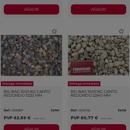
AÑADIR
AÑADIR
favorite
favorit
Entrega Inmediata
Entrega Inmediata
BIG BAG 1000 KG CANTO
BIG BAG 1000 KG CANTO
REDONDO 12/22 MM
REDONDO 22/40 MM
Ref:
11015907
Sefel
Ref:
11015700
Sefel
PVP
62,69 €
PVP
60,77 €
(IVA incl.)
(IVA incl.)
AÑADIR
AÑADIR