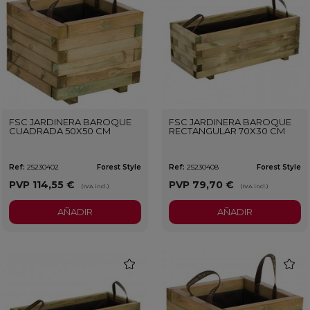
FSC JARDINERA BAROQUE
FSC JARDINERA BAROQUE
CUADRADA 50X50 CM
RECTANGULAR 70X30 CM
Ref:
25230402
Forest Style
Ref:
25230408
Forest Style
PVP
114,55 €
PVP
79,70 €
(IVA incl.)
(IVA incl.)
AÑADIR
AÑADIR
favorite
favorit