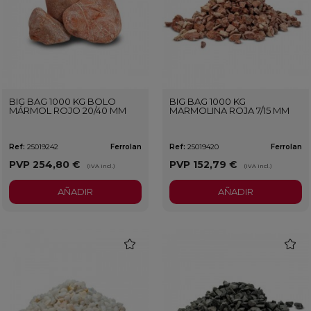
BIG BAG 1000 KG BOLO
BIG BAG 1000 KG
MÁRMOL ROJO 20/40 MM
MARMOLINA ROJA 7/15 MM
Ref:
25019242
Ferrolan
Ref:
25019420
Ferrolan
PVP
254,80 €
PVP
152,79 €
(IVA incl.)
(IVA incl.)
AÑADIR
AÑADIR
favorite
favorit