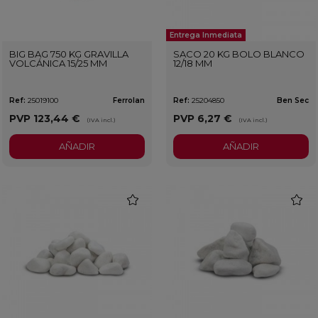
Entrega Inmediata
BIG BAG 750 KG GRAVILLA
SACO 20 KG BOLO BLANCO
VOLCÁNICA 15/25 MM
12/18 MM
Ref:
25019100
Ferrolan
Ref:
25204850
Ben Sec
PVP
123,44 €
PVP
6,27 €
(IVA incl.)
(IVA incl.)
AÑADIR
AÑADIR
favorite
favorit