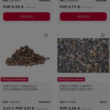
Ref:
25204410
Ferrolan
Ref:
25204409
Ferrolan
PVP
6,76 €
PVP
5,77 €
(IVA incl.)
(IVA incl.)
AÑADIR
AÑADIR
favorite
favorit
Entrega Inmediata
Entrega Inmediata
SACO 20 L GRAVILLA
SACO 25 KG CANTO
VOLCÁNICA 10/25 MM
REDONDO 12/22 MM
Ref:
25204221
Ferrolan
Ref:
11011685
Sefel
5,01 €
PVP
3,51 €
PVP
2,96 €
(IVA incl.)
(IVA incl.)