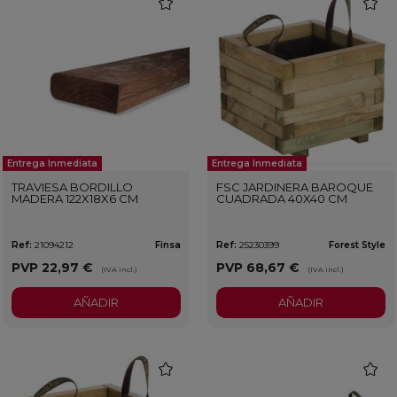
favorite
favorit
Entrega Inmediata
Entrega Inmediata
TRAVIESA BORDILLO
FSC JARDINERA BAROQUE
MADERA 122X18X6 CM
CUADRADA 40X40 CM
Ref:
21094212
Finsa
Ref:
25230399
Forest Style
PVP
22,97 €
PVP
68,67 €
(IVA incl.)
(IVA incl.)
AÑADIR
AÑADIR
favorite
favorit