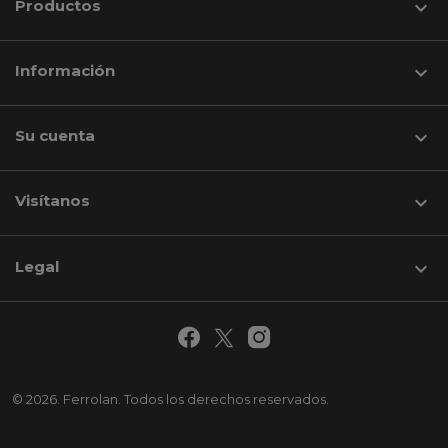
Productos

Información

Su cuenta

Visítanos
keyboard_arrow_down
Legal

© 2026. Ferrolan. Todos los derechos reservados.