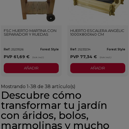
FSC HUERTO MARTINA CON
HUERTO ESCALERA ANGÉLIC
SEPARADOR Y RUEDAS
1000X800X40 CM
Ref:
25231526
Forest Style
Ref:
25233234
Forest Style
PVP
61,69 €
PVP
77,34 €
(IVA incl.)
(IVA incl.)
AÑADIR
AÑADIR
Mostrando 1-38 de 38 artículo(s)
Descubre cómo
transformar tu jardín
con áridos, bolos,
marmolinas y mucho