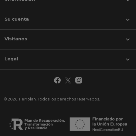
Su cuenta

Visítanos
keyboard_arrow_down
Legal

© 2026. Ferrolan. Todos los derechos reservados.