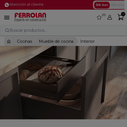
Atención al cliente
IVA incl.
IVA excl.
0
0
favorite

Buscar productos...
Cocinas
Mueble de cocina
Interior