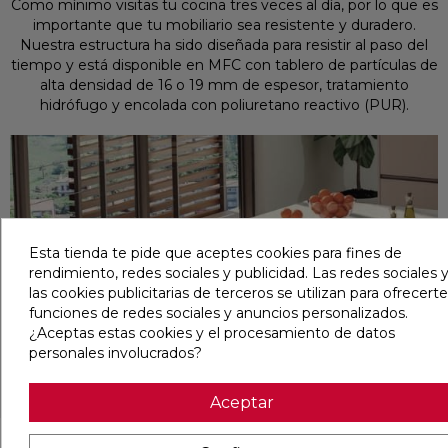
Como mínimo visitas tu cocina tres veces al día, por lo que es
importante que tu mobiliario sea resistente y duradero.
Nuestra estructura ha sido diseñada para resistir al paso del
tiempo y está disponible en MFC con tablero de partículas de
alta densidad de 16 o 19 mm de espesor, tratamiento
hidrófugo y encolada con poliuretano reactivo (PUR).
Esta tienda te pide que aceptes cookies para fines de
rendimiento, redes sociales y publicidad. Las redes sociales y
las cookies publicitarias de terceros se utilizan para ofrecerte
funciones de redes sociales y anuncios personalizados.
¿Aceptas estas cookies y el procesamiento de datos
personales involucrados?
Aceptar