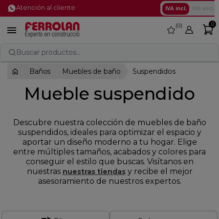
Atención al cliente
IVA incl.
IVA excl.
0
0
favorite

Buscar productos...
Baños
Muebles de baño
Suspendidos
Mueble suspendido
Descubre nuestra colección de muebles de baño
suspendidos, ideales para optimizar el espacio y
aportar un diseño moderno a tu hogar. Elige
entre múltiples tamaños, acabados y colores para
conseguir el estilo que buscas. Visítanos en
nuestras
y recibe el mejor
nuestras tiendas
asesoramiento de nuestros expertos.