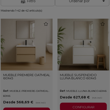

tune
Filtro
Ordenar por
Mostrando 1-42 de 42 artículo(s)
favorite
favorit
MUEBLE PREMIERE OATMEAL
MUEBLE SUSPENDIDO
60X45
LLUNA BLANCO 60X45
Ref:
MUEBLE-PREMIERE-OATMEAL-
Ref:
MUEBLE-LLUNA-BLANCO-60X45
60X45
Desde 627,68 €
(IVA incl.)
Desde 568,69 €
(IVA incl.)
CONFIGURAR