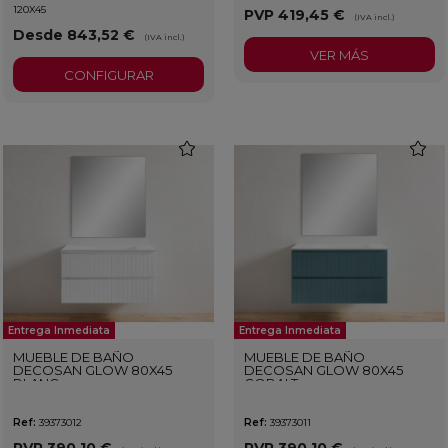
120X45
PVP
419,45 €
(IVA incl.)
Desde 843,52 €
(IVA incl.)
VER MÁS
CONFIGURAR
favorite
favorit
Entrega Inmediata
Entrega Inmediata
MUEBLE DE BAÑO
MUEBLE DE BAÑO
DECOSAN GLOW 80X45
DECOSAN GLOW 80X45
BLANC
COBALT
Ref:
39373012
Ref:
39373011
PVP
390,10 €
PVP
390,10 €