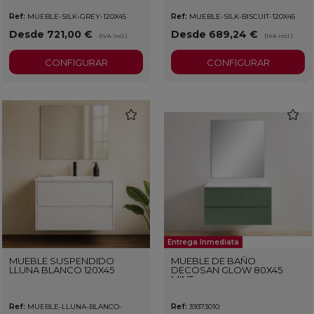
Ref:
MUEBLE-SILK-GREY-120X45
Ref:
MUEBLE-SILK-BISCUIT-120X45
Desde 721,00 €
Desde 689,24 €
(IVA incl.)
(IVA incl.)
CONFIGURAR
CONFIGURAR
favorite
favorit
Entrega Inmediata
MUEBLE SUSPENDIDO
MUEBLE DE BAÑO
LLUNA BLANCO 120X45
DECOSAN GLOW 80X45
MINT
Ref:
MUEBLE-LLUNA-BLANCO-
Ref:
39373010