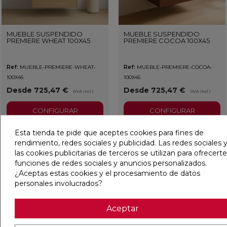
MUEBLE SUSPENDIDO
MUEBLE SUSPENDIDO
PREMIERE WHEAT 100X45
PREMIERE COCOA 100X45
Ref:
MUEBLE-PREMIERE-WHEAT-
Ref:
MUEBLE-PREMIERE-COCOA-
100X45
100X45
Desde 725,47 €
Desde 725,47 €
(IVA incl.)
(IVA incl.)
CONFIGURAR
CONFIGURAR
Esta tienda te pide que aceptes cookies para fines de
rendimiento, redes sociales y publicidad. Las redes sociales y
favorite
favorit
las cookies publicitarias de terceros se utilizan para ofrecerte
funciones de redes sociales y anuncios personalizados.
¿Aceptas estas cookies y el procesamiento de datos
personales involucrados?
Aceptar