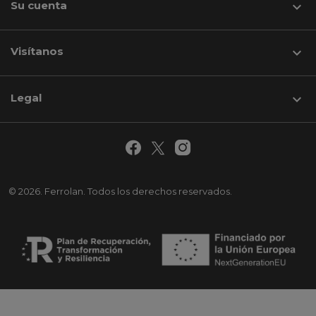
Su cuenta

Visítanos
keyboard_arrow_down
Legal

© 2026. Ferrolan. Todos los derechos reservados.