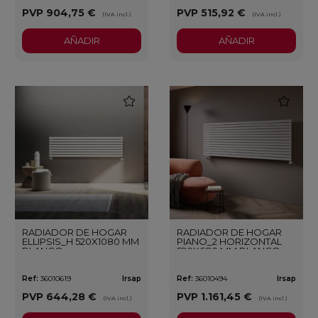
PVP
904,75 €
PVP
515,92 €
(IVA incl.)
(IVA incl.)
AÑADIR
AÑADIR
favorite
favorite
RADIADOR DE HOGAR
RADIADOR DE HOGAR
ELLIPSIS_H 520X1080 MM
PIANO_2 HORIZONTAL
BLANCO
520X680 MM BLANCO
Ref:
36010619
Irsap
Ref:
36010494
Irsap
PVP
644,28 €
PVP
1.161,45 €
(IVA incl.)
(IVA incl.)