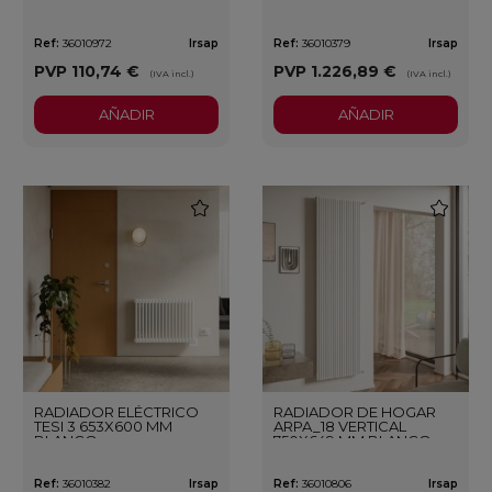
BLANCO
BLANCO
Ref:
36010972
Irsap
Ref:
36010379
Irsap
PVP
110,74 €
PVP
1.226,89 €
(IVA incl.)
(IVA incl.)
AÑADIR
AÑADIR
favorite
favorite
RADIADOR ELÉCTRICO
RADIADOR DE HOGAR
TESI 3 653X600 MM
ARPA_18 VERTICAL
BLANCO
750X649 MM BLANCO
Ref:
36010382
Irsap
Ref:
36010806
Irsap