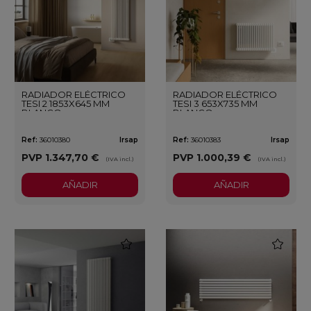
RADIADOR ELÉCTRICO
RADIADOR ELÉCTRICO
TESI 2 1853X645 MM
TESI 3 653X735 MM
BLANCO
BLANCO
Ref:
36010380
Irsap
Ref:
36010383
Irsap
PVP
1.347,70 €
PVP
1.000,39 €
(IVA incl.)
(IVA incl.)
AÑADIR
AÑADIR
favorite
favorite