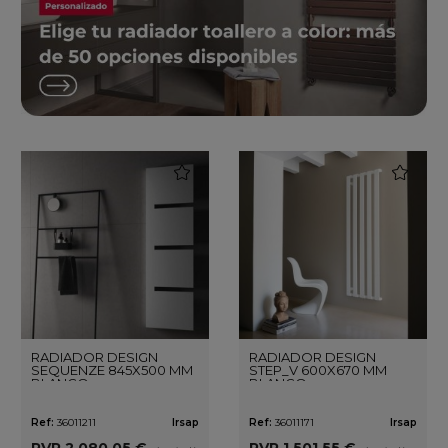
favorite
favorite
RADIADOR DESIGN
RADIADOR DESIGN
SEQUENZE 845X500 MM
STEP_V 600X670 MM
BLANCO
BLANCO
Ref:
36011211
Irsap
Ref:
36011171
Irsap
PVP
2.080,05 €
PVP
1.501,55 €