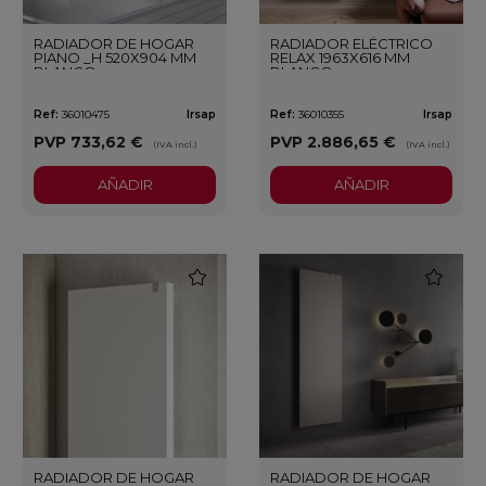
RADIADOR DE HOGAR
RADIADOR ELÉCTRICO
PIANO _H 520X904 MM
RELAX 1963X616 MM
BLANCO
BLANCO
Ref:
36010475
Irsap
Ref:
36010355
Irsap
PVP
733,62 €
PVP
2.886,65 €
(IVA incl.)
(IVA incl.)
AÑADIR
AÑADIR
favorite
favorite
RADIADOR DE HOGAR
RADIADOR DE HOGAR