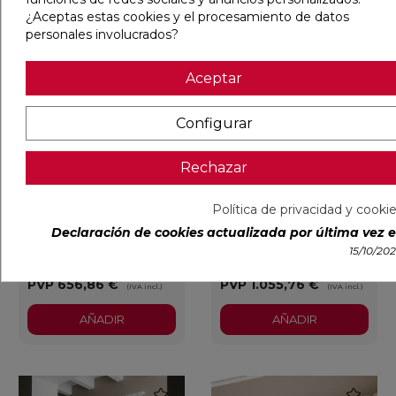
¿Aceptas estas cookies y el procesamiento de datos
personales involucrados?
favorite
favorite
Aceptar
Configurar
Rechazar
RADIADOR DE HOGAR
RADIADOR DE HOGAR
Política de privacidad y cooki
RELAX POWER 688X1061
SAX HORIZONTAL
MM BLANCO
500X1120 MM BLANCO
Declaración de cookies actualizada por última vez el
15/10/20
Ref:
36010390
Irsap
Ref:
36010723
Irsap
PVP
656,86 €
PVP
1.055,76 €
(IVA incl.)
(IVA incl.)
AÑADIR
AÑADIR
favorite
favorite