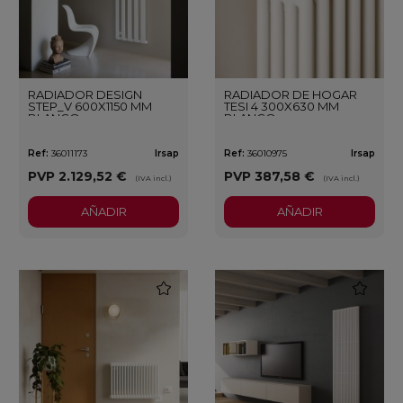
RADIADOR DESIGN
RADIADOR DE HOGAR
STEP_V 600X1150 MM
TESI 4 300X630 MM
BLANCO
BLANCO
Ref:
36011173
Irsap
Ref:
36010975
Irsap
PVP
2.129,52 €
PVP
387,58 €
(IVA incl.)
(IVA incl.)
AÑADIR
AÑADIR
favorite
favorite