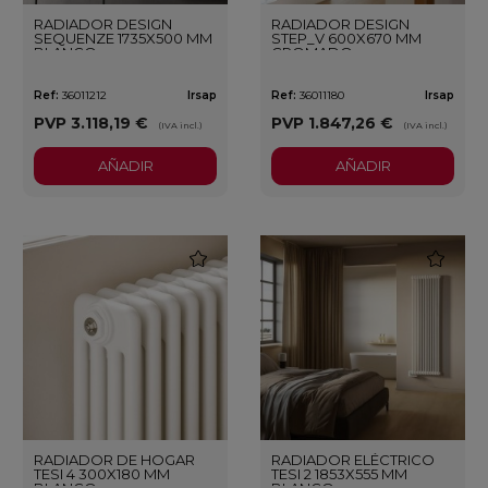
RADIADOR DESIGN
RADIADOR DESIGN
SEQUENZE 1735X500 MM
STEP_V 600X670 MM
BLANCO
CROMADO
Ref:
36011212
Irsap
Ref:
36011180
Irsap
PVP
3.118,19 €
PVP
1.847,26 €
(IVA incl.)
(IVA incl.)
AÑADIR
AÑADIR
favorite
favorite
RADIADOR DE HOGAR
RADIADOR ELÉCTRICO
TESI 4 300X180 MM
TESI 2 1853X555 MM