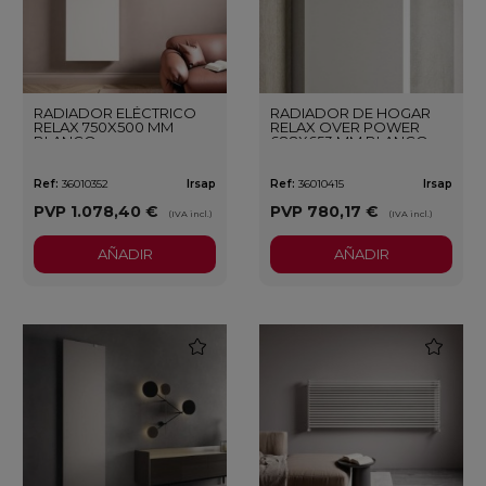
RADIADOR ELÉCTRICO
RADIADOR DE HOGAR
RELAX 750X500 MM
RELAX OVER POWER
BLANCO
688X653 MM BLANCO
Ref:
36010352
Irsap
Ref:
36010415
Irsap
PVP
1.078,40 €
PVP
780,17 €
(IVA incl.)
(IVA incl.)
AÑADIR
AÑADIR
favorite
favorite