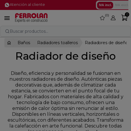
Atención al cliente
IVA incl.
IVA excl.
0
0
favorite

Buscar productos...
Baños
Radiadores toalleros
Radiadores de diseño
Radiador de diseño
Diseño, eficiencia y personalidad se fusionan en
nuestros radiadores de diseño. Auténticas piezas
decorativas que, además de climatizar cada
estancia, se convierten en el punto focal de tu
hogar. Fabricados con materiales de alta calidad y
tecnología de bajo consumo, ofrecen una
emisión de calor óptima sin renunciar al estilo.
Disponibles en líneas verticales, horizontales o
escultóricas, con diferentes acabados. Transforma
la calefacción en arte funcional. Descubre todas