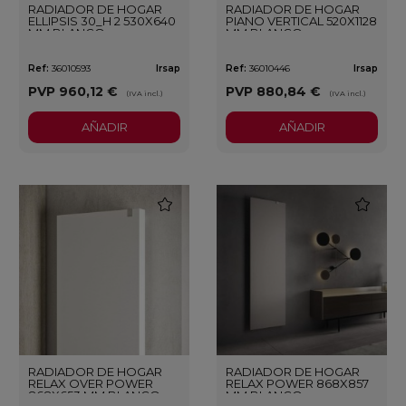
RADIADOR DE HOGAR
RADIADOR DE HOGAR
ELLIPSIS 30_H 2 530X640
PIANO VERTICAL 520X1128
MM BLANCO
MM BLANCO
Ref:
36010593
Irsap
Ref:
36010446
Irsap
PVP
960,12 €
PVP
880,84 €
(IVA incl.)
(IVA incl.)
AÑADIR
AÑADIR
favorite
favorite
RADIADOR DE HOGAR
RADIADOR DE HOGAR
RELAX OVER POWER
RELAX POWER 868X857
868X653 MM BLANCO
MM BLANCO