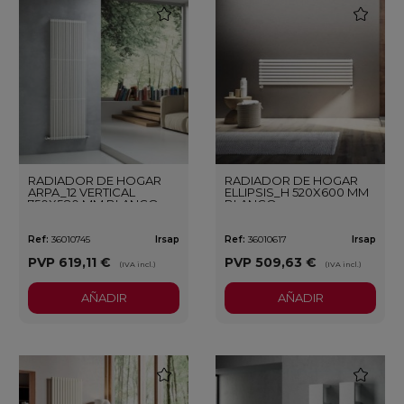
favorite
favorite
RADIADOR DE HOGAR
RADIADOR DE HOGAR
ARPA_12 VERTICAL
ELLIPSIS_H 520X600 MM
750X580 MM BLANCO
BLANCO
Ref:
36010745
Irsap
Ref:
36010617
Irsap
PVP
619,11 €
PVP
509,63 €
(IVA incl.)
(IVA incl.)
AÑADIR
AÑADIR
favorite
favorite