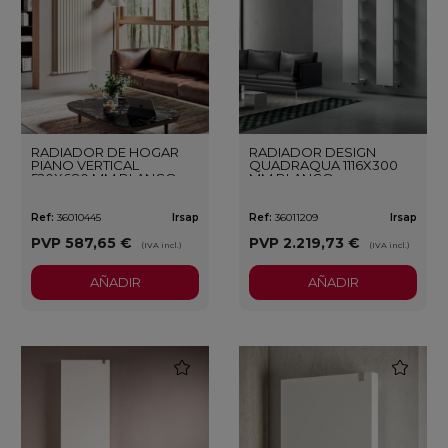
RADIADOR DE HOGAR
RADIADOR DESIGN
PIANO VERTICAL
QUADRAQUA 1116X300
520X680 MM BLANCO
MM BLANCO
Ref:
36010445
Irsap
Ref:
36011209
Irsap
PVP
587,65 €
PVP
2.219,73 €
(IVA incl.)
(IVA incl.)
AÑADIR
AÑADIR
favorite
favorite