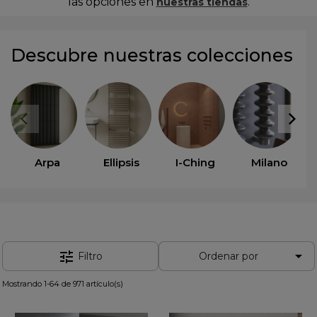
las opciones en
.
nuestras tiendas
Descubre nuestras colecciones
Arpa
Ellipsis
I-Ching
Milano

tune
Filtro
Ordenar por
Mostrando 1-64 de 971 artículo(s)