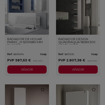
RADIADOR DE HOGAR
RADIADOR DESIGN
PIANO _H 520X680 MM
QUADRAQUA 1828X300
BLANCO
MM BLANCO
Ref:
36010474
Irsap
Ref:
36011210
Irsap
PVP
587,65 €
PVP
2.807,38 €
(IVA incl.)
(IVA incl.)
AÑADIR
AÑADIR
favorite
favorite