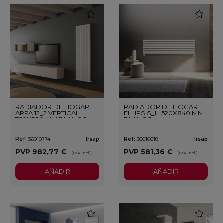
favorite
favorite
RADIADOR DE HOGAR
RADIADOR DE HOGAR
ARPA 12_2 VERTICAL
ELLIPSIS_H 520X840 MM
750X580 MM BLANCO
BLANCO
Ref:
36010774
Irsap
Ref:
36010618
Irsap
PVP
982,77 €
PVP
581,36 €
(IVA incl.)
(IVA incl.)
AÑADIR
AÑADIR
favorite
favorite