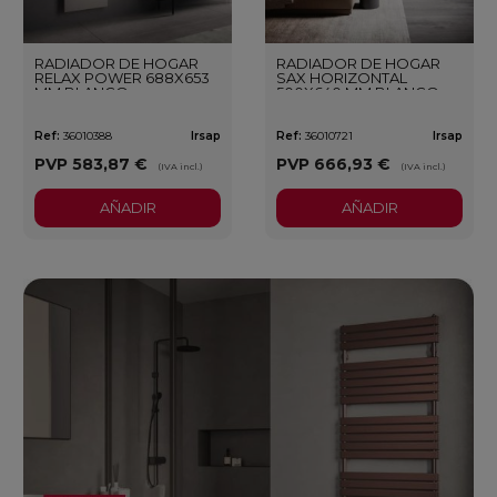
RADIADOR DE HOGAR
RADIADOR DE HOGAR
RELAX POWER 688X653
SAX HORIZONTAL
MM BLANCO
500X640 MM BLANCO
Ref:
36010388
Irsap
Ref:
36010721
Irsap
PVP
583,87 €
PVP
666,93 €
(IVA incl.)
(IVA incl.)
AÑADIR
AÑADIR