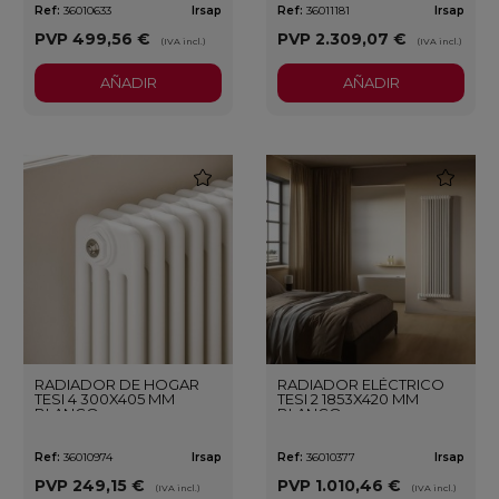
Ref:
36010633
Irsap
Ref:
36011181
Irsap
PVP
499,56 €
PVP
2.309,07 €
(IVA incl.)
(IVA incl.)
AÑADIR
AÑADIR
favorite
favorite
RADIADOR DE HOGAR
RADIADOR ELÉCTRICO
TESI 4 300X405 MM
TESI 2 1853X420 MM
BLANCO
BLANCO
Ref:
36010974
Irsap
Ref:
36010377
Irsap
PVP
249,15 €
PVP
1.010,46 €
(IVA incl.)
(IVA incl.)