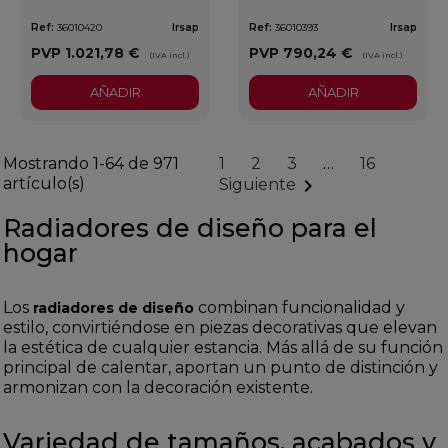
Ref:
36010420
Irsap
Ref:
36010393
Irsap
PVP
1.021,78 €
PVP
790,24 €
(IVA incl.)
(IVA incl.)
AÑADIR
AÑADIR
Mostrando 1-64 de 971
1
2
3
…
16
artículo(s)

Siguiente
Radiadores de diseño para el
hogar
Los
combinan funcionalidad y
radiadores de diseño
estilo, convirtiéndose en piezas decorativas que elevan
la estética de cualquier estancia. Más allá de su función
principal de calentar, aportan un punto de distinción y
armonizan con la decoración existente.
Variedad de tamaños, acabados y