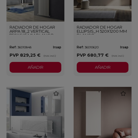
RADIADOR DE HOGAR
RADIADOR DE HOGAR
ARPA 18_2 VERTICAL
ELLIPSIS_H 520X1200 MM
750X649 MM BLANCO
BLANCO
Ref:
36010848
Irsap
Ref:
36010620
Irsap
PVP
829,25 €
PVP
680,77 €
(IVA incl.)
(IVA incl.)
AÑADIR
AÑADIR
favorite
favorite