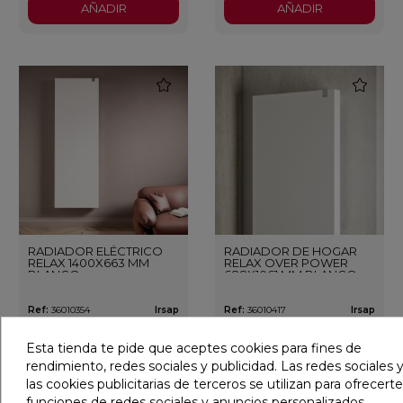
AÑADIR
AÑADIR
favorite
favorite
RADIADOR ELÉCTRICO
RADIADOR DE HOGAR
RELAX 1400X663 MM
RELAX OVER POWER
BLANCO
688X1061 MM BLANCO
Ref:
36010354
Irsap
Ref:
36010417
Irsap
PVP
2.229,80 €
PVP
923,63 €
(IVA incl.)
(IVA incl.)
Esta tienda te pide que aceptes cookies para fines de
rendimiento, redes sociales y publicidad. Las redes sociales y
AÑADIR
AÑADIR
las cookies publicitarias de terceros se utilizan para ofrecerte
funciones de redes sociales y anuncios personalizados.