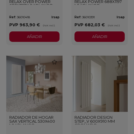
RELAX OVER POWER
RELAX POWER 688X1197
688X1197 MM BLANCO
MM BLANCO
Ref:
36010418
Irsap
Ref:
36010391
Irsap
PVP
963,90 €
PVP
682,03 €
(IVA incl.)
(IVA incl.)
AÑADIR
AÑADIR
favorite
favorite
RADIADOR DE HOGAR
RADIADOR DESIGN
SAX VERTICAL 530X400
STEP_V 600X910 MM
MM BLANCO
CROMADO