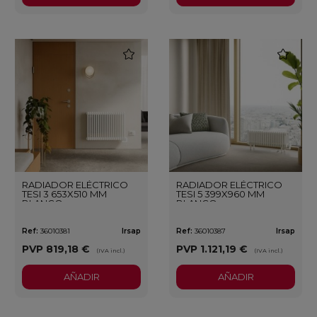
favorite
favorite
RADIADOR ELÉCTRICO
RADIADOR ELÉCTRICO
TESI 3 653X510 MM
TESI 5 399X960 MM
BLANCO
BLANCO
Ref:
36010381
Irsap
Ref:
36010387
Irsap
PVP
819,18 €
PVP
1.121,19 €
(IVA incl.)
(IVA incl.)
AÑADIR
AÑADIR