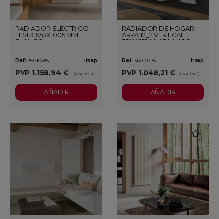
RADIADOR ELÉCTRICO
RADIADOR DE HOGAR
TESI 3 653X1005 MM
ARPA 12_2 VERTICAL
BLANCO
750X652 MM BLANCO
Ref:
36010385
Irsap
Ref:
36010775
Irsap
PVP
1.158,94 €
PVP
1.048,21 €
(IVA incl.)
(IVA incl.)
AÑADIR
AÑADIR
favorite
favorite