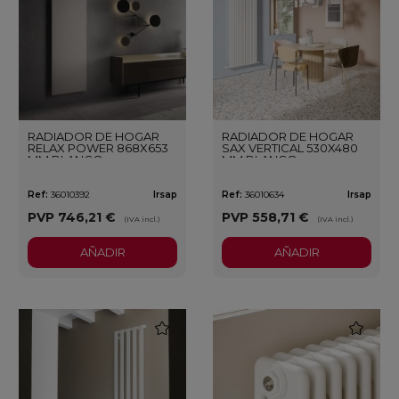
RADIADOR DE HOGAR
RADIADOR DE HOGAR
RELAX POWER 868X653
SAX VERTICAL 530X480
MM BLANCO
MM BLANCO
Ref:
36010392
Irsap
Ref:
36010634
Irsap
PVP
746,21 €
PVP
558,71 €
(IVA incl.)
(IVA incl.)
AÑADIR
AÑADIR
favorite
favorite