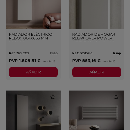
RADIADOR ELÉCTRICO
RADIADOR DE HOGAR
RELAX 1064X663 MM
RELAX OVER POWER
BLANCO
688X857 MM BLANCO
Ref:
36010353
Irsap
Ref:
36010416
Irsap
PVP
1.809,51 €
PVP
853,16 €
(IVA incl.)
(IVA incl.)
AÑADIR
AÑADIR
favorite
favorite