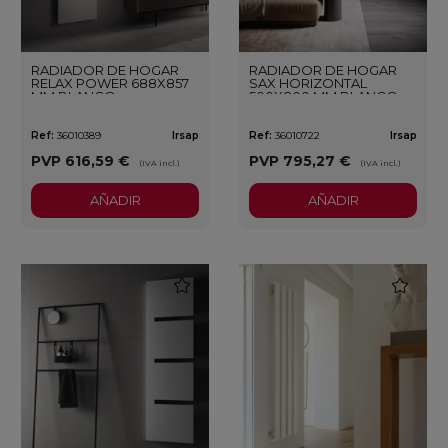
RADIADOR DE HOGAR
RADIADOR DE HOGAR
RELAX POWER 688X857
SAX HORIZONTAL
MM BLANCO
500X800 MM BLANCO
Ref:
36010389
Irsap
Ref:
36010722
Irsap
PVP
616,59 €
PVP
795,27 €
(IVA incl.)
(IVA incl.)
AÑADIR
AÑADIR
favorite
favorite