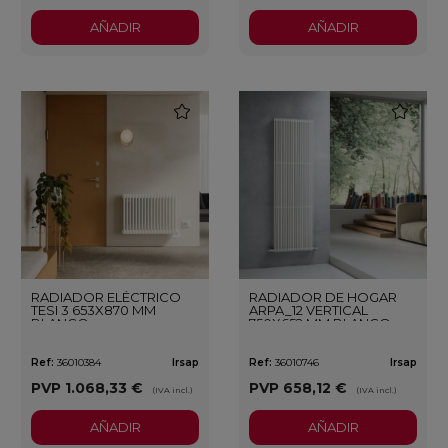
AÑADIR
AÑADIR
favorite
favorite
RADIADOR ELÉCTRICO
RADIADOR DE HOGAR
TESI 3 653X870 MM
ARPA_12 VERTICAL
BLANCO
750X652 MM BLANCO
Ref:
36010384
Irsap
Ref:
36010746
Irsap
PVP
1.068,33 €
PVP
658,12 €
(IVA incl.)
(IVA incl.)
AÑADIR
AÑADIR