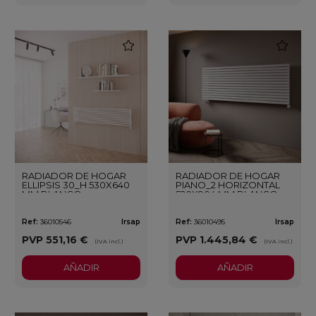
favorite
favorite
RADIADOR DE HOGAR
RADIADOR DE HOGAR
ELLIPSIS 30_H 530X640
PIANO_2 HORIZONTAL
MM BLANCO
520X904 MM BLANCO
Ref:
36010546
Irsap
Ref:
36010495
Irsap
PVP
551,16 €
PVP
1.445,84 €
(IVA incl.)
(IVA incl.)
AÑADIR
AÑADIR