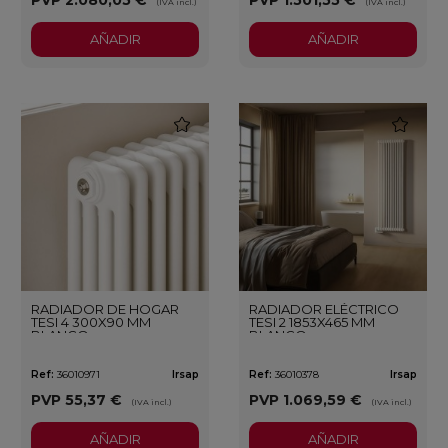
(IVA incl.)
(IVA incl.)
AÑADIR
AÑADIR
favorite
favorite
RADIADOR DE HOGAR
RADIADOR ELÉCTRICO
TESI 4 300X90 MM
TESI 2 1853X465 MM
BLANCO
BLANCO
Ref:
36010971
Irsap
Ref:
36010378
Irsap
PVP
55,37 €
PVP
1.069,59 €
(IVA incl.)
(IVA incl.)
AÑADIR
AÑADIR