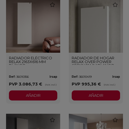
favorite
favorite
RADIADOR ELÉCTRICO
RADIADOR DE HOGAR
RELAX 2163X616 MM
RELAX OVER POWER
BLANCO
688X1401 MM BLANCO
Ref:
36010356
Irsap
Ref:
36010419
Irsap
PVP
3.086,73 €
PVP
995,36 €
(IVA incl.)
(IVA incl.)
AÑADIR
AÑADIR
favorite
favorite