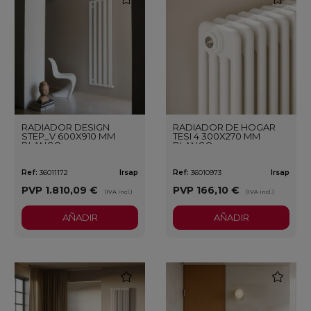
RADIADOR DESIGN
RADIADOR DE HOGAR
STEP_V 600X910 MM
TESI 4 300X270 MM
BLANCO
BLANCO
Ref:
36011172
Irsap
Ref:
36010973
Irsap
PVP
1.810,09 €
PVP
166,10 €
(IVA incl.)
(IVA incl.)
AÑADIR
AÑADIR
favorite
favorite