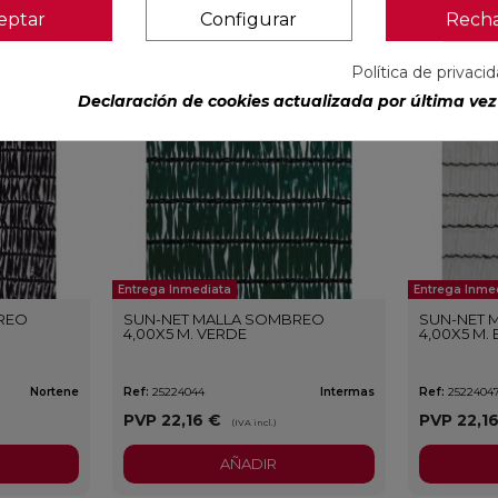
eptar
Configurar
Rech
favorite
favorite
Política de privaci
Declaración de cookies actualizada por última vez 
Entrega Inmediata
Entrega Inme
REO
SUN-NET MALLA SOMBREO
SUN-NET 
4,00X5 M. VERDE
4,00X5 M.
Nortene
Ref:
25224044
Intermas
Ref:
2522404
PVP
22,16 €
PVP
22,1
(IVA incl.)
AÑADIR