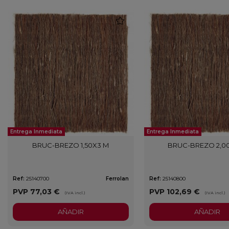
favorite
Entrega Inmediata
Entrega Inmediata
BRUC-BREZO 1,50X3 M
BRUC-BREZO 2,0
Ref:
25140700
Ferrolan
Ref:
25140800
PVP
77,03 €
PVP
102,69 €
(IVA incl.)
(IVA incl.)
AÑADIR
AÑADIR