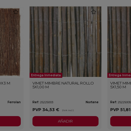
favorite
favorite
Entrega Inmediata
Entrega Inme
0X3 M
VIMET MIMBRE NATURAL ROLLO
VIMET MI
5X1,00 M
5X1,50 M
Ferrolan
Ref:
25225003
Nortene
Ref:
2522500
PVP
34,53 €
PVP
51,8
(IVA incl.)
AÑADIR