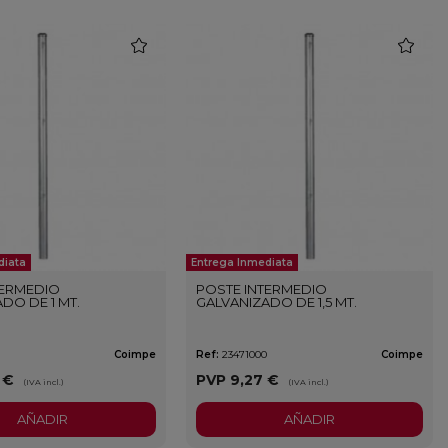
favorite
favorite
diata
Entrega Inmediata
TERMEDIO
POSTE INTERMEDIO
DO DE 1 MT.
GALVANIZADO DE 1,5 MT.
0
Coimpe
Ref:
23471000
Coimpe
 €
PVP
9,27 €
(IVA incl.)
(IVA incl.)
AÑADIR
AÑADIR