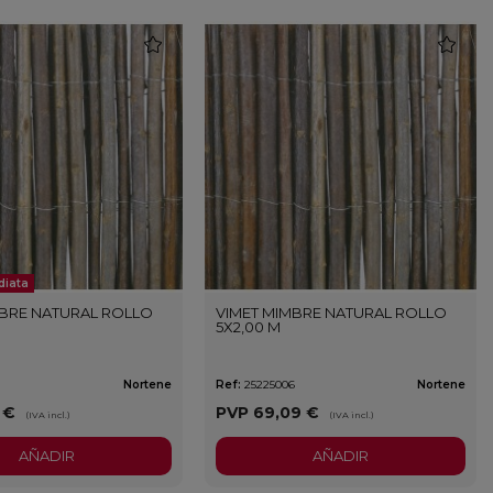
favorite
favorite
diata
MBRE NATURAL ROLLO
VIMET MIMBRE NATURAL ROLLO
5X2,00 M
5
Nortene
Ref:
25225006
Nortene
1 €
PVP
69,09 €
(IVA incl.)
(IVA incl.)
AÑADIR
AÑADIR