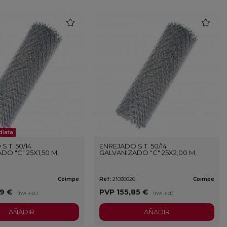
favorite
favorite
diata
.T. 50/14
ENREJADO S.T. 50/14
DO "C" 25X1,50 M.
GALVANIZADO "C" 25X2,00 M.
Coimpe
Ref:
21030020
Coimpe
89 €
PVP
155,85 €
(IVA incl.)
(IVA incl.)
AÑADIR
AÑADIR