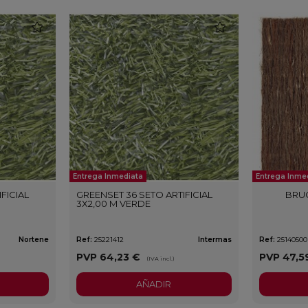
favorite
favorite
Entrega Inmediata
Entrega Inme
FICIAL
GREENSET 36 SETO ARTIFICIAL
BRUC
3X2,00 M VERDE
Nortene
Ref:
25221412
Intermas
Ref:
25140500
PVP
64,23 €
PVP
47,5
(IVA incl.)
AÑADIR