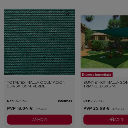
favorite
Entrega Inmediata
TOTALTEX MALLA OCULTACIÓN
SUNNET-KIT MALLA SO
95% 5X1,00M. VERDE
TRIANG. 3X3X3 M.
Ref:
25221222
Intermas
Ref:
25221388
PVP
13,04 €
PVP
25,68 €
(IVA incl.)
(IVA incl.)
AÑADIR
AÑADIR