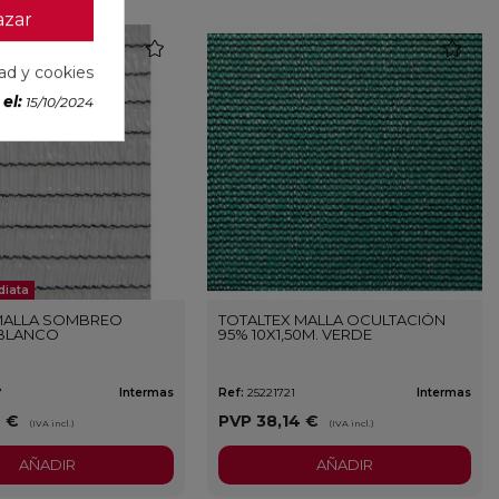
azar
favorite
favorite
dad y cookies
el:
15/10/2024
diata
MALLA SOMBREO
TOTALTEX MALLA OCULTACIÓN
 BLANCO
95% 10X1,50M. VERDE
7
Intermas
Ref:
25221721
Intermas
6 €
PVP
38,14 €
(IVA incl.)
(IVA incl.)
AÑADIR
AÑADIR