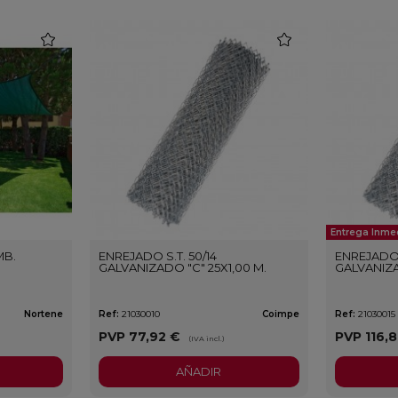
favorite
favorite
Entrega Inme
MB.
ENREJADO S.T. 50/14
ENREJADO S
GALVANIZADO "C" 25X1,00 M.
GALVANIZA
Nortene
Ref:
21030010
Coimpe
Ref:
21030015
PVP
77,92 €
PVP
116,
(IVA incl.)
AÑADIR