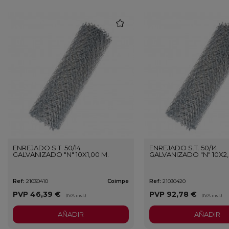
favorite
ENREJADO S.T. 50/14
ENREJADO S.T. 50/14
GALVANIZADO "N" 10X1,00 M.
GALVANIZADO "N" 10X2,
Ref:
21030410
Coimpe
Ref:
21030420
PVP
46,39 €
PVP
92,78 €
(IVA incl.)
(IVA incl.)
AÑADIR
AÑADIR