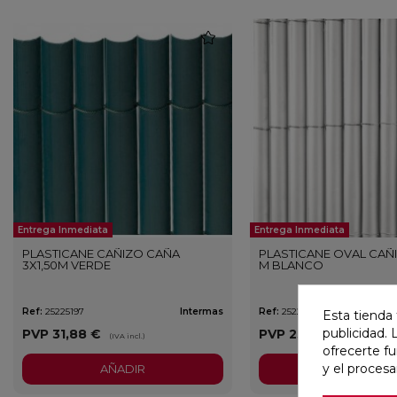
favorite
Entrega Inmediata
Entrega Inmediata
PLASTICANE CAÑIZO CAÑA
PLASTICANE OVAL CAÑI
3X1,50M VERDE
M BLANCO
Ref:
25225197
Intermas
Ref:
25225145
Esta tienda 
publicidad. 
PVP
31,88 €
PVP
23,47 €
(IVA incl.)
(IVA incl.)
ofrecerte f
y el proces
AÑADIR
AÑADIR