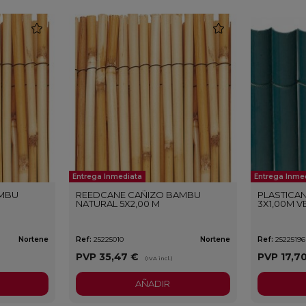
favorite
favorite
Entrega Inmediata
Entrega Inme
AMBU
REEDCANE CAÑIZO BAMBU
PLASTICA
NATURAL 5X2,00 M
3X1,00M 
Nortene
Ref:
25225010
Nortene
Ref:
25225196
PVP
35,47 €
PVP
17,7
(IVA incl.)
AÑADIR