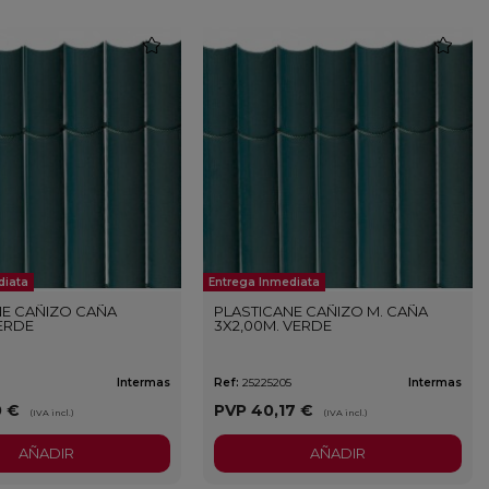
favorite
favorite
diata
Entrega Inmediata
NE CAÑIZO CAÑA
PLASTICANE CAÑIZO M. CAÑA
VERDE
3X2,00M. VERDE
Intermas
Ref:
25225205
Intermas
0 €
PVP
40,17 €
(IVA incl.)
(IVA incl.)
AÑADIR
AÑADIR