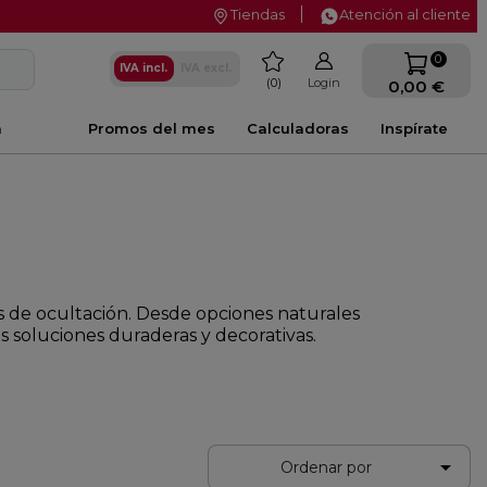
Tiendas
Atención al cliente
favorite
0
IVA incl.
IVA excl.
0
Login
0,00 €
a
Promos del mes
Calculadoras
Inspírate
as de ocultación. Desde opciones naturales
 soluciones duraderas y decorativas.

Ordenar por