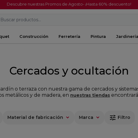
Descubre nuestras Promos de Agosto- ¡Hasta 60% descuento!
Buscar productos...
quet
Construcción
Ferretería
Pintura
Jardinerí
Cercados y ocultación
u jardín o terraza con nuestra gama de cercados y sistem
os metálicos y de madera, en
encontrarás
nuestras tiendas
tune
Material de fabricación
Marca
Filtro