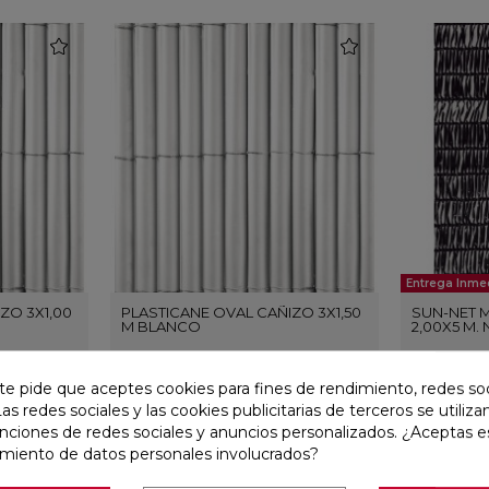
favorite
favorite
Entrega Inme
ZO 3X1,00
PLASTICANE OVAL CAÑIZO 3X1,50
SUN-NET 
M BLANCO
2,00X5 M.
Intermas
Ref:
25225146
Intermas
Ref:
2522403
te pide que aceptes cookies para fines de rendimiento, redes soc
Las redes sociales y las cookies publicitarias de terceros se utiliza
PVP
35,20 €
14,52 €
P
(IVA incl.)
unciones de redes sociales y anuncios personalizados. ¿Aceptas e
amiento de datos personales involucrados?
AÑADIR