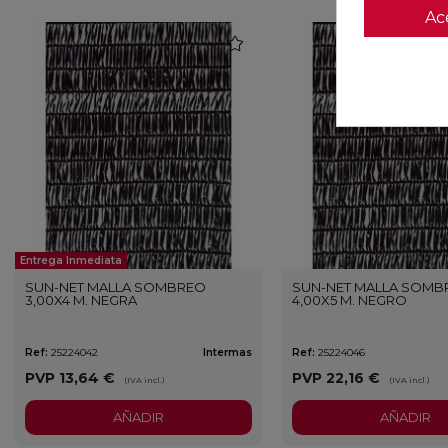
Ac
favorite
Entrega Inmediata
SUN-NET MALLA SOMBREO
SUN-NET MALLA SOMB
3,00X4 M. NEGRA
4,00X5 M. NEGRO
Ref:
25224042
Intermas
Ref:
25224046
PVP
13,64 €
PVP
22,16 €
(IVA incl.)
(IVA incl.)
AÑADIR
AÑADIR