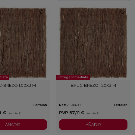
favorite
favorite
diata
Entrega Inmediata
-BREZO 1,00X3 M
BRUC-BREZO 1,20X3 M
Ferrolan
Ref:
25140600
Ferrolan
9 €
PVP
57,11 €
(IVA incl.)
(IVA incl.)
AÑADIR
AÑADIR