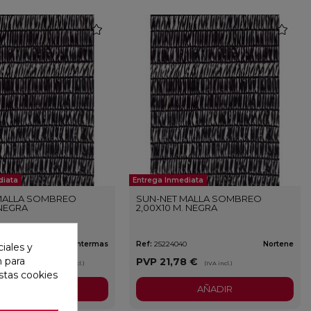
favorite
favorite
diata
Entrega Inmediata
MALLA SOMBREO
SUN-NET MALLA SOMBREO
 NEGRA
2,00X10 M. NEGRA
9
Intermas
Ref:
25224040
Nortene
iales y
n para
VP
7,87 €
PVP
21,78 €
(IVA incl.)
(IVA incl.)
stas cookies
AÑADIR
AÑADIR