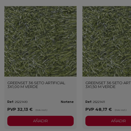
favorite
GREENSET 36 SETO ARTIFICIAL
GREENSET 36 SETO ARTI
3X1,00 M VERDE
3X1,50 M VERDE
Ref:
25221410
Nortene
Ref:
25221411
PVP
32,13 €
PVP
48,17 €
(IVA incl.)
(IVA incl.)
AÑADIR
AÑADIR