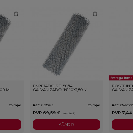
favorite
favorite
Entrega Inme
ENREJADO S.T. 50/14
POSTE IN
00 M.
GALVANIZADO "N" 10X1,50 M.
GALVANIZA
Coimpe
Ref:
21030415
Coimpe
Ref:
2347010
PVP
69,59 €
PVP
7,44
(IVA incl.)
AÑADIR