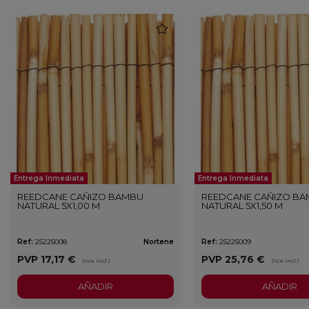
favorite
Entrega Inmediata
Entrega Inmediata
REEDCANE CAÑIZO BAMBU
REEDCANE CAÑIZO B
NATURAL 5X1,00 M
NATURAL 5X1,50 M
Ref:
25225008
Nortene
Ref:
25225009
PVP
17,17 €
PVP
25,76 €
(IVA incl.)
(IVA incl.)
AÑADIR
AÑADIR