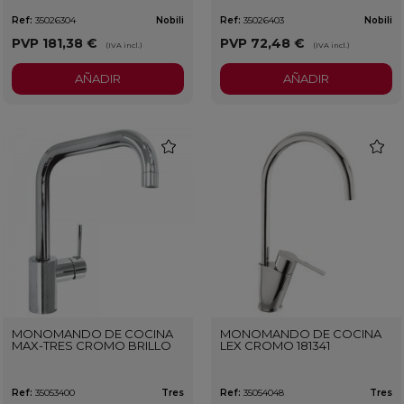
Ref:
35026304
Nobili
Ref:
35026403
Nobili
PVP
181,38 €
PVP
72,48 €
(IVA incl.)
(IVA incl.)
AÑADIR
AÑADIR
favorite
favorit
MONOMANDO DE COCINA
MONOMANDO DE COCINA
MAX-TRES CROMO BRILLO
LEX CROMO 181341
Ref:
35053400
Tres
Ref:
35054048
Tres