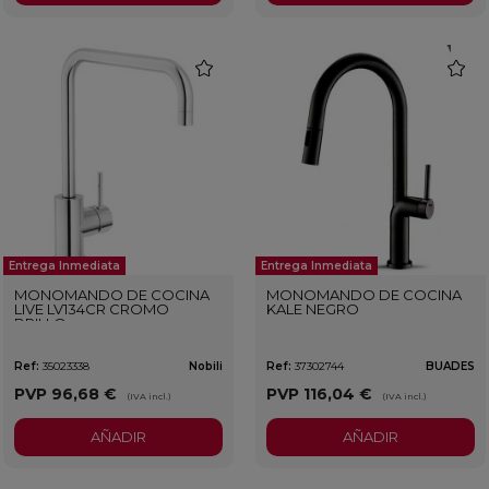
favorite
favorit
Entrega Inmediata
Entrega Inmediata
MONOMANDO DE COCINA
MONOMANDO DE COCINA
LIVE LV134CR CROMO
KALE NEGRO
BRILLO
Ref:
35023338
Nobili
Ref:
37302744
BUADES
PVP
96,68 €
PVP
116,04 €
(IVA incl.)
(IVA incl.)
AÑADIR
AÑADIR