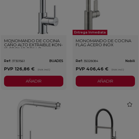
Entrega Inmediata
MONOMANDO DE COCINA
MONOMANDO DE COCINA
CAÑO ALTO EXTRAIBLE KON-
FLAG ACERO INOX
IS CROMO BRILLO
Ref:
37301561
BUADES
Ref:
35028084
Nobili
PVP
126,86 €
PVP
406,46 €
(IVA incl.)
(IVA incl.)
AÑADIR
AÑADIR
favorite
favorit