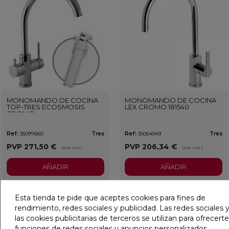
MONOMANDO DE COCINA
MONOMANDO DE COCINA
TOP-TRES ECOSMOSIS
LEX CROMO 181540
CROMO
Ref:
35097660
Tres
Ref:
35054049
Tres
PVP
271,50 €
PVP
206,34 €
(IVA incl.)
(IVA incl.)
AÑADIR
AÑADIR
Esta tienda te pide que aceptes cookies para fines de
favorite
favorit
rendimiento, redes sociales y publicidad. Las redes sociales y
las cookies publicitarias de terceros se utilizan para ofrecerte
funciones de redes sociales y anuncios personalizados.