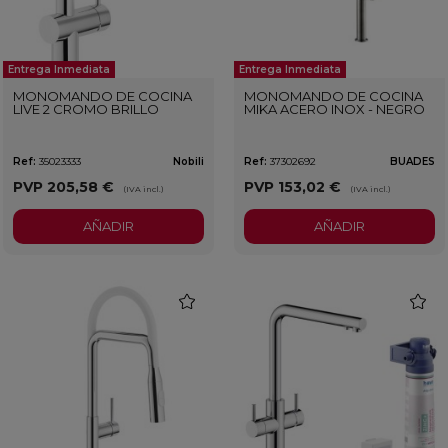
Entrega Inmediata
Entrega Inmediata
MONOMANDO DE COCINA
MONOMANDO DE COCINA
LIVE 2 CROMO BRILLO
MIKA ACERO INOX - NEGRO
Ref:
35023333
Nobili
Ref:
37302692
BUADES
PVP
205,58 €
PVP
153,02 €
(IVA incl.)
(IVA incl.)
AÑADIR
AÑADIR
favorite
favorit