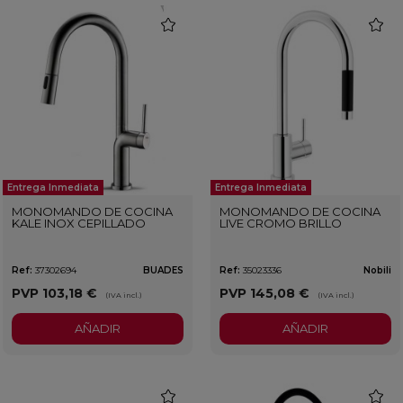
favorite
favorit
Entrega Inmediata
Entrega Inmediata
MONOMANDO DE COCINA
MONOMANDO DE COCINA
KALE INOX CEPILLADO
LIVE CROMO BRILLO
Ref:
37302694
BUADES
Ref:
35023336
Nobili
PVP
103,18 €
PVP
145,08 €
(IVA incl.)
(IVA incl.)
AÑADIR
AÑADIR
favorite
favorit