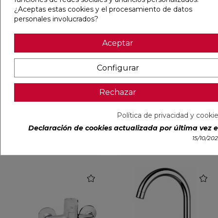
¿Aceptas estas cookies y el procesamiento de datos
personales involucrados?
Aceptar
Configurar
MONOMANDO DE COCINA
MONOMANDO DE COCINA
VERTICAL CROMO BRILLO
NEW NORAY NEGRO MATE
Rechazar
Ref:
35054099
Tres
Ref:
37301692
BUADES
Política de privacidad y cooki
PVP
174,66 €
PVP
152,61 €
(IVA incl.)
(IVA incl.)
Declaración de cookies actualizada por última vez el
15/10/20
AÑADIR
AÑADIR
favorite
favorit