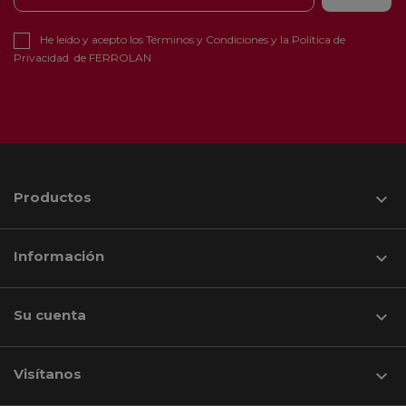
He leído y acepto los
Términos y Condiciones
y la
Política de
Privacidad
de FERROLAN
Productos

Información

Su cuenta

Visítanos
keyboard_arrow_down