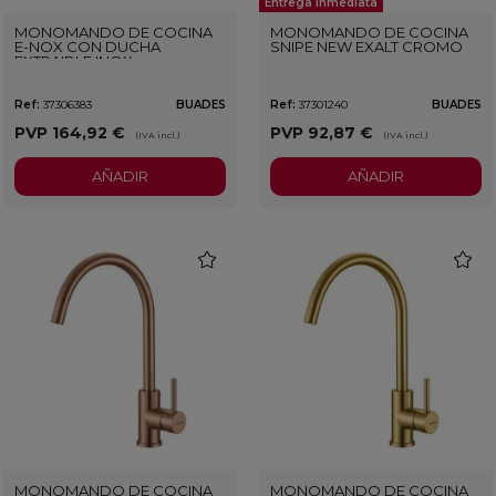
Entrega Inmediata
MONOMANDO DE COCINA
MONOMANDO DE COCINA
E-NOX CON DUCHA
SNIPE NEW EXALT CROMO
EXTRAIBLE INOX
Ref:
37306383
BUADES
Ref:
37301240
BUADES
PVP
164,92 €
PVP
92,87 €
(IVA incl.)
(IVA incl.)
AÑADIR
AÑADIR
favorite
favorit
MONOMANDO DE COCINA
MONOMANDO DE COCINA