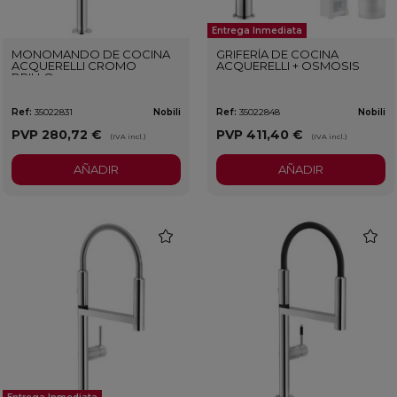
Entrega Inmediata
MONOMANDO DE COCINA
GRIFERÍA DE COCINA
ACQUERELLI CROMO
ACQUERELLI + OSMOSIS
BRILLO
Ref:
35022831
Nobili
Ref:
35022848
Nobili
PVP
280,72 €
PVP
411,40 €
(IVA incl.)
(IVA incl.)
AÑADIR
AÑADIR
favorite
favorit