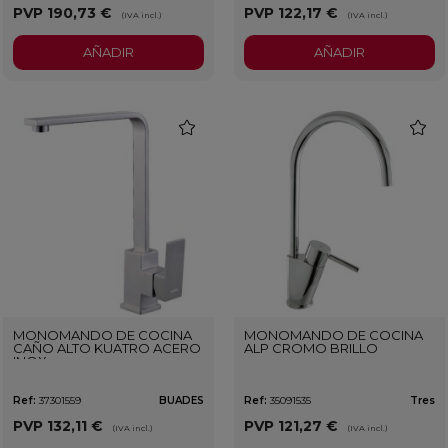
PVP
190,73 €
PVP
122,17 €
(IVA incl.)
(IVA incl.)
AÑADIR
AÑADIR
favorite
favorit
MONOMANDO DE COCINA
MONOMANDO DE COCINA
CAÑO ALTO KUATRO ACERO
ALP CROMO BRILLO
INOX
Ref:
37301559
BUADES
Ref:
35091535
Tres
PVP
132,11 €
PVP
121,27 €
(IVA incl.)
(IVA incl.)