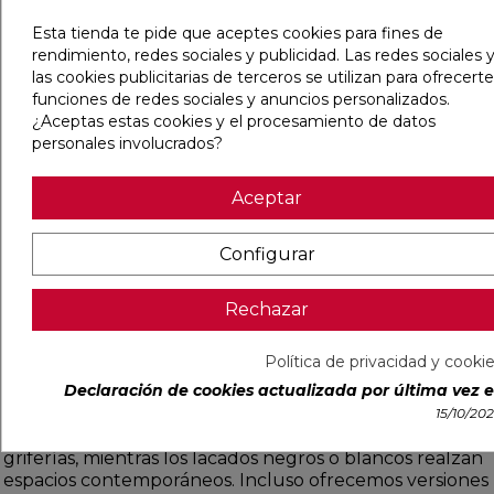
Con acabados metálicos, mates o translúcidos, cada
pieza integra diseño y practicidad en un único gesto.
Esta tienda te pide que aceptes cookies para fines de
rendimiento, redes sociales y publicidad. Las redes sociales y
las cookies publicitarias de terceros se utilizan para ofrecerte
Opciones para cada necesidad
funciones de redes sociales y anuncios personalizados.
¿Aceptas estas cookies y el procesamiento de datos
personales involucrados?
Los soportes de pared liberan la superficie del lavabo y
permiten colgar el secador con una sola mano; los de
sobremesa se colocan junto al espejo sin obras,
Aceptar
mientras las variantes de cajón se ocultan cuando no se
usan. Además, algunos modelos giran 360° para facilitar
Configurar
el peinado desde cualquier ángulo.
Rechazar
Materiales y diseños resistentes
Política de privacidad y cooki
Fabricados en acero inoxidable, aluminio anodizado o
Declaración de cookies actualizada por última vez el
polímeros técnicos resistentes al calor, nuestros
soportes soportan altas temperaturas sin deformarse.
15/10/20
Los acabados cromados reflejan la luz y combinan con
griferías, mientras los lacados negros o blancos realzan
espacios contemporáneos. Incluso ofrecemos versiones