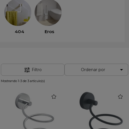
404
Eros

tune
Filtro
Ordenar por
Mostrando 1-3 de 3 artículo(s)
favorite
favorit