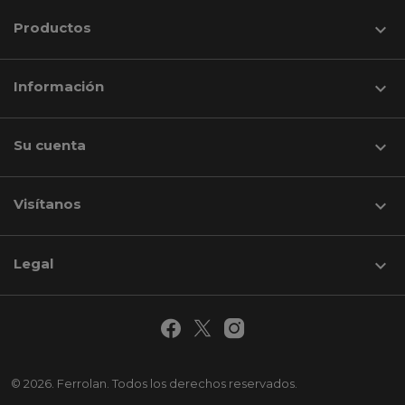
Productos

Información

Su cuenta

Visítanos
keyboard_arrow_down
Legal

© 2026. Ferrolan. Todos los derechos reservados.