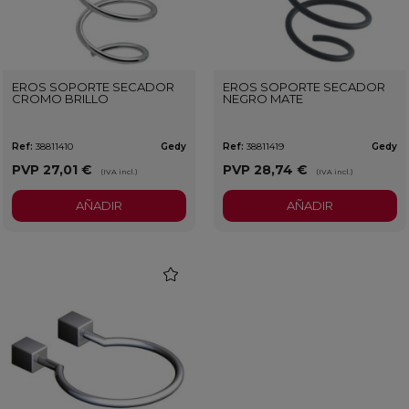
EROS SOPORTE SECADOR
EROS SOPORTE SECADOR
CROMO BRILLO
NEGRO MATE
Ref:
38811410
Gedy
Ref:
38811419
Gedy
PVP
27,01 €
PVP
28,74 €
(IVA incl.)
(IVA incl.)
AÑADIR
AÑADIR
favorite