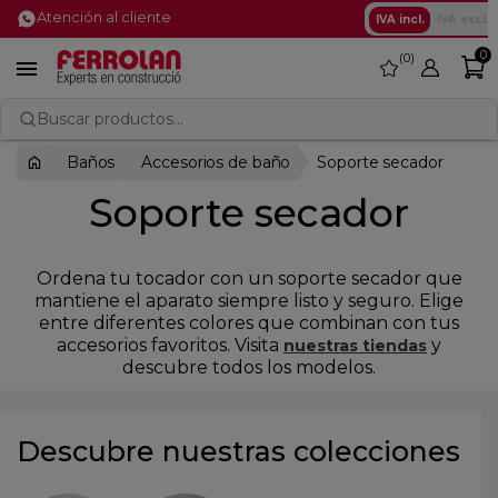
Atención al cliente
IVA incl.
IVA excl.
0
0
favorite

Buscar productos...
Baños
Accesorios de baño
Soporte secador
Soporte secador
Ordena tu tocador con un soporte secador que
mantiene el aparato siempre listo y seguro. Elige
entre diferentes colores que combinan con tus
accesorios favoritos. Visita
y
nuestras tiendas
descubre todos los modelos.
Descubre nuestras colecciones