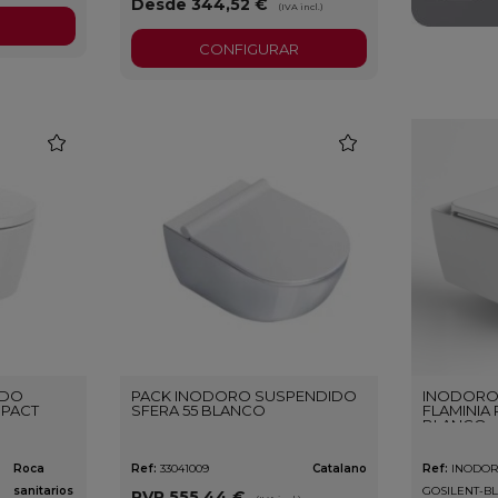
Desde 344,52 €
(IVA incl.)
CONFIGURAR
favorite
favorite
IDO
PACK INODORO SUSPENDIDO
INODORO
MPACT
SFERA 55 BLANCO
FLAMINIA 
BLANCO
Roca
Ref:
33041009
Catalano
Ref:
INODOR
sanitarios
GOSILENT-B
PVP
555,44 €