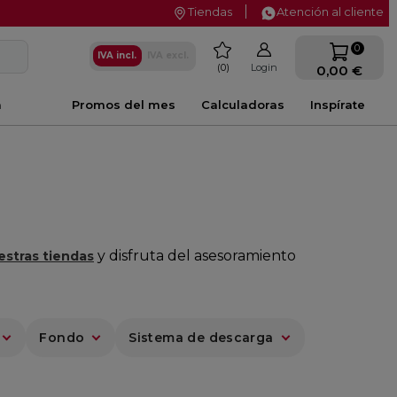
Tiendas
Atención al cliente
favorite
0
IVA incl.
IVA excl.
0
Login
0,00 €
a
Promos del mes
Calculadoras
Inspírate
y disfruta del asesoramiento
estras tiendas
Fondo
Sistema de descarga