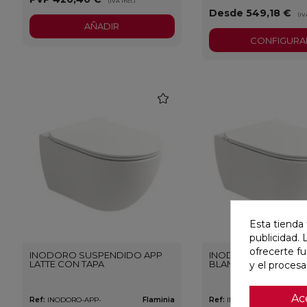
(IVA incl.)
Desde 549,18 €
(IV
AÑADIR
CONFIGURA
favorite
Esta tienda 
publicidad. 
ofrecerte f
INODORO SUSPENDIDO APP
INODORO SUSPENDI
LATTE CON TAPA
BLANCO CON TAPA
y el proces
Ac
Ref:
INODORO-APP-
Flaminia
Ref:
INODORO-APP-