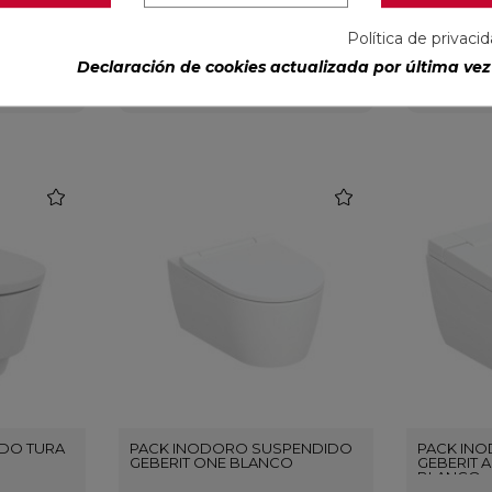
SUSPENDIDO-BLANCO
sanitarios
NEW-SUSPE
Desde 187,89 €
Desde 2
Política de privaci
A incl.)
(IVA incl.)
Declaración de cookies actualizada por última vez 
R
CONFIGURAR
favorite
favorite
DO TURA
PACK INODORO SUSPENDIDO
PACK IN
GEBERIT ONE BLANCO
GEBERIT 
BLANCO