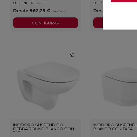
SUSPENDIDO-LATTE
SUSPENDIDO-BLANCO
Desde 962,29 €
Desde 461,42 €
(IVA incl.)
(IV
CONFIGURAR
CONFIGURA
favorite
INODORO SUSPENDIDO
INODORO SUSPENDI
DEBBA ROUND BLANCO CON
BLANCO CON TAPA
TAPA