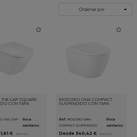

Ordenar por
favorite
favorite
 THE GAP SQUARE
INODORO ONA COMPACT
IDO CON TAPA
SUSPENDIDO CON TAPA
O-THE-GAP-
Roca
Ref:
INODORO-ONA-
Roca
sanitarios
COMPACT-SUSPENDIDO
sanitarios
1,61 €
Desde 340,42 €
(IVA incl.)
(IVA incl.)