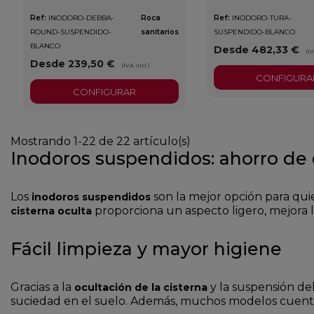
Ref:
INODORO-DEBBA-
Roca
Ref:
INODORO-TURA-
ROUND-SUSPENDIDO-
sanitarios
SUSPENDIDO-BLANCO
BLANCO
Desde 482,33 €
(IV
Desde 239,50 €
(IVA incl.)
CONFIGURA
CONFIGURAR
Mostrando 1-22 de 22 artículo(s)
Inodoros suspendidos: ahorro de
Los
son la mejor opción para qu
inodoros suspendidos
proporciona un aspecto ligero, mejora la 
cisterna oculta
Fácil limpieza y mayor higiene
Gracias a la
y la suspensión del
ocultación de la cisterna
suciedad en el suelo. Además, muchos modelos cuen