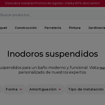
Descubre nuestras Promos de Agosto- ¡Hasta 60% descuento!
Buscar productos...
quet
Construcción
Ferretería
Pintura
Jardinerí
Inodoros suspendidos
uspendidos para un baño moderno y funcional. Visita
nu
personalizado de nuestros expertos.
Forma
Amortiguación
Tipo de instalación