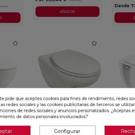
(IVA incl.)
Desde 7
A incl.)
AÑADIR
R
favorite
favorite
te pide que aceptes cookies para fines de rendimiento, redes soc
Las redes sociales y las cookies publicitarias de terceros se utiliza
unciones de redes sociales y anuncios personalizados. ¿Aceptas e
DO APP
INODORO SUSPENDIDO
INODORO
VICTORIA BLANCO CON TAPA
VICTORIA
amiento de datos personales involucrados?
TAPA
eptar
Configurar
Rech
Flaminia
Ref:
INODORO-VICTORIA-
Roca
Ref:
INODOR