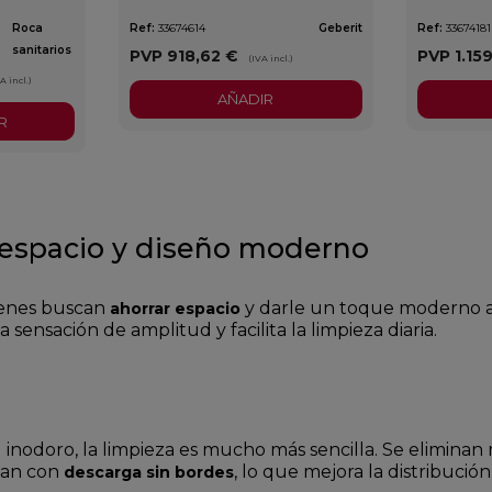
Roca
Ref:
33674614
Geberit
Ref:
33674181
sanitarios
PVP
918,62 €
PVP
1.15
(IVA incl.)
A incl.)
AÑADIR
R
 espacio y diseño moderno
ienes buscan
y darle un toque moderno al 
ahorrar espacio
sensación de amplitud y facilita la limpieza diaria.
 inodoro, la limpieza es mucho más sencilla. Se eliminan 
tan con
, lo que mejora la distribució
descarga sin bordes