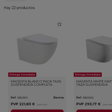
Hay 22 productos.
favorite
Entrega Inmediata
Entrega Inmediata
MAGENTA BLANCO PACK TAZA
MAGENTA WHITE MAT
SUSPENDIDA COMPLETA
TAZA SUSPENDIDA
Ref:
33825501
Becrisa
Ref:
33825502
PVP
221,83 €
PVP
293,17 €
(IVA incl.)
(IVA incl