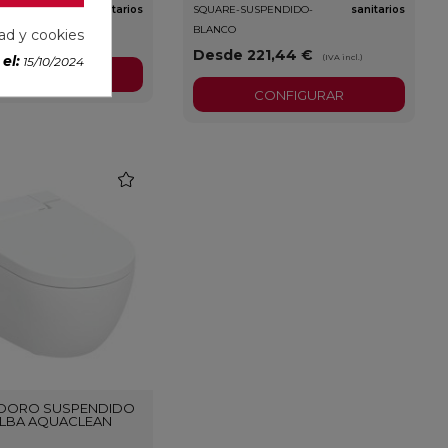
NDIDO-BLANCO
sanitarios
SQUARE-SUSPENDIDO-
sanitarios
BLANCO
50,93 €
dad y cookies
(IVA incl.)
Desde 221,44 €
(IVA incl.)
el:
15/10/2024
CONFIGURAR
CONFIGURAR
favorite
ODORO SUSPENDIDO
ALBA AQUACLEAN