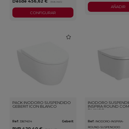
Desde 456,62 €
(IVA incl.)
AÑADIR
CONFIGURAR
favorite
PACK INODORO SUSPENDIDO
INODORO SUSPEND
GEBERIT ICON BLANCO
INSPIRA ROUND CO
BLANCO
Ref:
33674514
Geberit
Ref:
INODORO-INSPIRA-
ROUND-SUSPENDIDO
PVP
420,40 €