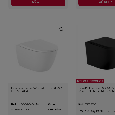
AÑADIR
AÑADIR
favorite
Entrega Inmediata
INODORO ONA SUSPENDIDO
PACK INODORO SUS
CON TAPA
MAGENTA-BLACK MA
Ref:
INODORO-ONA-
Roca
Ref:
33825506
SUSPENDIDO
sanitarios
PVP
293,17 €
(IVA incl