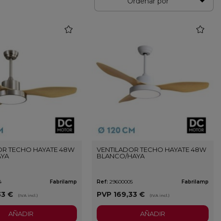

Ordenar por
favorite
favorite
OR TECHO HAYATE 48W
VENTILADOR TECHO HAYATE 48W
AYA
BLANCO/HAYA
4
Fabrilamp
Ref:
29600005
Fabrilamp
33 €
PVP
169,33 €
(IVA incl.)
(IVA incl.)
AÑADIR
AÑADIR