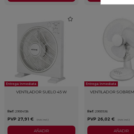
favorite
Entrega Inmediata
Entrega Inmediata
VENTILADOR SUELO 45 W
VENTILADOR SOBREM
Ref:
29934138
Ref:
29931516
PVP
27,91 €
PVP
26,02 €
(IVA incl.)
(IVA incl.)
AÑADIR
AÑADIR