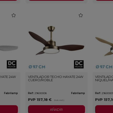
favorite
favorite
YATE 24W
VENTILADOR TECHO HAYATE 24W
VENTILAD
CUERO/ROBLE
NIQUEL/H
Fabrilamp
Ref:
29600008
Fabrilamp
Ref:
2960000
PVP
157,18 €
PVP
157,
(IVA incl.)
AÑADIR