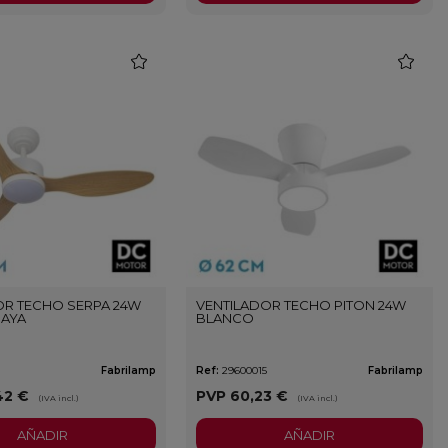
favorite
favorite
OR TECHO SERPA 24W
VENTILADOR TECHO PITON 24W
AYA
BLANCO
3
Fabrilamp
Ref:
29600015
Fabrilamp
42 €
PVP
60,23 €
(IVA incl.)
(IVA incl.)
AÑADIR
AÑADIR