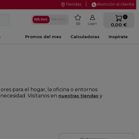
Tiendas
Atención al cliente
favorite
0
IVA incl.
IVA excl.
0
Login
0,00 €
a
Promos del mes
Calculadoras
Inspírate
ores para el hogar, la oficina o entornos
 necesidad. Visítanos en
y
nuestras tiendas