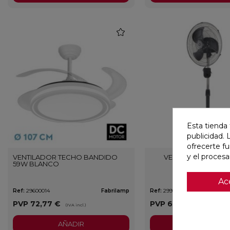
favorite
Esta tienda 
publicidad. 
ofrecerte f
y el proces
VENTILADOR TECHO BANDIDO
VENTILADOR DE PIE
59W BLANCO
Ac
Ref:
29600014
Fabrilamp
Ref:
29933811
PVP
72,77 €
PVP
65,17 €
(IVA incl.)
(IVA incl.)
AÑADIR
AÑADIR