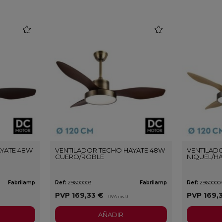
favorite
favorite
AYATE 48W
VENTILADOR TECHO HAYATE 48W
VENTILAD
CUERO/ROBLE
NIQUEL/H
Fabrilamp
Ref:
29600003
Fabrilamp
Ref:
2960000
PVP
169,33 €
PVP
169,
(IVA incl.)
AÑADIR