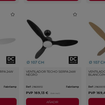
favorite
favorite
RPA 24W
VENTILADOR TECHO SERPA 24W
VENTILAD
NEGRO
BLANCO/H
Fabrilamp
Ref:
29600012
Fabrilamp
Ref:
2960001
PVP
169,13 €
PVP
169,
(IVA incl.)
AÑADIR