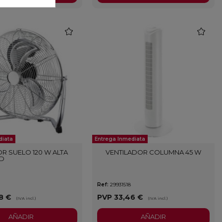
favorite
favorite
diata
Entrega Inmediata
R SUELO 120 W ALTA
VENTILADOR COLUMNA 45 W
AD
Ref:
29931518
8 €
PVP
33,46 €
(IVA incl.)
(IVA incl.)
AÑADIR
AÑADIR