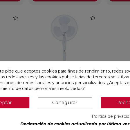
favorite
favorite
te pide que aceptes cookies para fines de rendimiento, redes soc
Las redes sociales y las cookies publicitarias de terceros se utiliza
Entrega Inmediata
unciones de redes sociales y anuncios personalizados. ¿Aceptas e
amiento de datos personales involucrados?
 100 W
VENTILADOR DE PIE 45 W
EDM VENTI
METROS 4
eptar
Configurar
Rech
Ref:
29931515
Ref:
2907335
PVP
22,72 €
PVP
23,8
Política de privaci
(IVA incl.)
Declaración de cookies actualizada por última vez 
AÑADIR