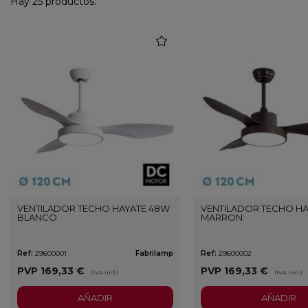
Hay 25 productos.
favorite
VENTILADOR TECHO HAYATE 48W
VENTILADOR TECHO H
BLANCO
MARRON
Ref:
29600001
Fabrilamp
Ref:
29600002
PVP
169,33 €
PVP
169,33 €
(IVA incl.)
(IVA incl.)
AÑADIR
AÑADIR