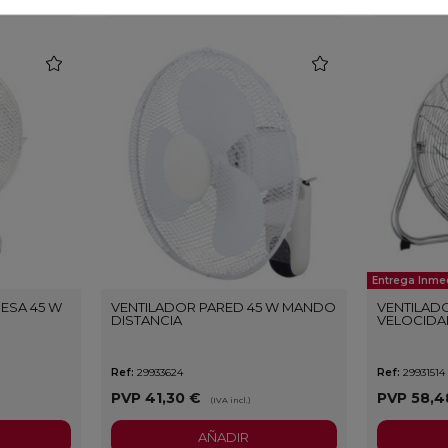
favorite
favorite
Entrega Inme
ESA 45 W
VENTILADOR PARED 45 W MANDO
VENTILADO
DISTANCIA
VELOCID
Ref:
29933624
Ref:
29931514
PVP
41,30 €
PVP
58,4
(IVA incl.)
AÑADIR