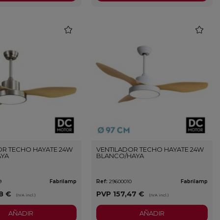
favorite
favorite
OR TECHO HAYATE 24W
VENTILADOR TECHO HAYATE 24W
AYA
BLANCO/HAYA
9
Fabrilamp
Ref:
29600010
Fabrilamp
18 €
PVP
157,47 €
(IVA incl.)
(IVA incl.)
AÑADIR
AÑADIR