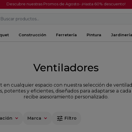
Descubre nuestras Promos de Agosto- ¡Hasta 60% descuento!
Buscar productos...
quet
Construcción
Ferretería
Pintura
Jardinerí
Ventiladores
ort en cualquier espacio con nuestra selección de ventilad
s, potentes y eficientes, diseñados para adaptarse a cada
recibe asesoramiento personalizado.
tune
cación
Marca
Filtro