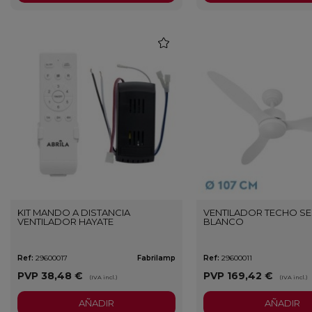
favorite
KIT MANDO A DISTANCIA
VENTILADOR TECHO SE
VENTILADOR HAYATE
BLANCO
Ref:
29600017
Fabrilamp
Ref:
29600011
PVP
38,48 €
PVP
169,42 €
(IVA incl.)
(IVA incl.)
AÑADIR
AÑADIR