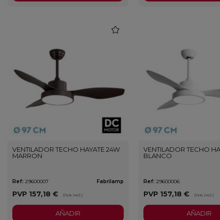
favorite
VENTILADOR TECHO HAYATE 24W
VENTILADOR TECHO HA
MARRON
BLANCO
Ref:
29600007
Fabrilamp
Ref:
29600006
PVP
157,18 €
PVP
157,18 €
(IVA incl.)
(IVA incl.)
AÑADIR
AÑADIR