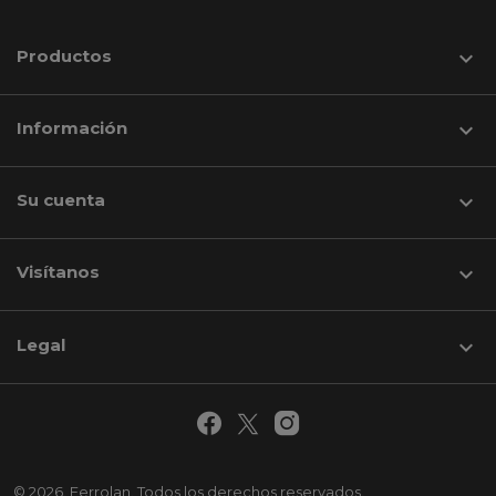
Productos

Información

Su cuenta

Visítanos
keyboard_arrow_down
Legal

© 2026. Ferrolan. Todos los derechos reservados.