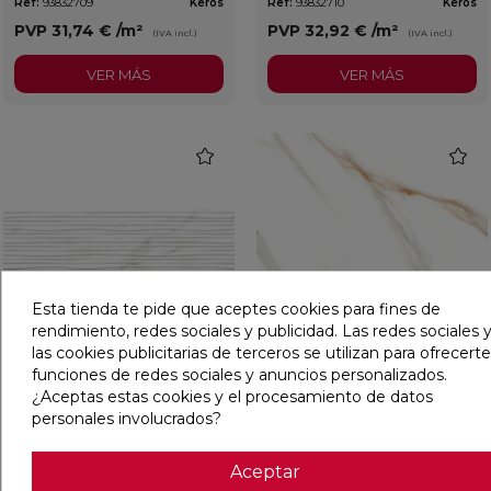
Ref:
93832709
Keros
Ref:
93832710
Keros
PVP
31,74 €
/m²
PVP
32,92 €
/m²
(IVA incl.)
(IVA incl.)
VER MÁS
VER MÁS
favorite
favorit
Esta tienda te pide que aceptes cookies para fines de
rendimiento, redes sociales y publicidad. Las redes sociales y
las cookies publicitarias de terceros se utilizan para ofrecerte
funciones de redes sociales y anuncios personalizados.
ARDENZA SEA MATE 30X90
ARDENZA BRILLO 59,6X59,6
¿Aceptas estas cookies y el procesamiento de datos
RECTIFICADO
RECTIFICADO
personales involucrados?
Ref:
93832711
Keros
Ref:
93832705
Keros
Aceptar
PVP
31,74 €
/m²
PVP
21,95 €
/m²
(IVA incl.)
(IVA incl.)