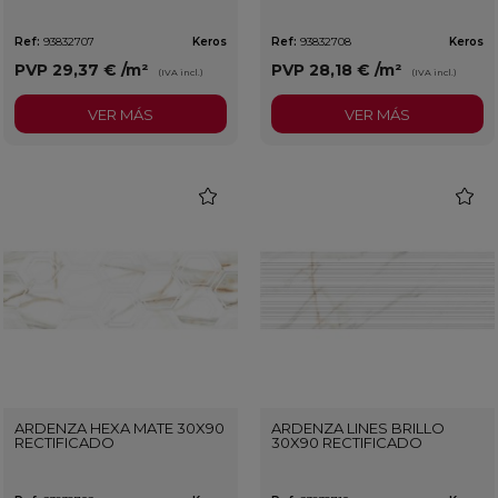
Ref:
93832707
Keros
Ref:
93832708
Keros
PVP
29,37 €
/m²
PVP
28,18 €
/m²
(IVA incl.)
(IVA incl.)
VER MÁS
VER MÁS
favorite
favorit
ARDENZA HEXA MATE 30X90
ARDENZA LINES BRILLO
RECTIFICADO
30X90 RECTIFICADO