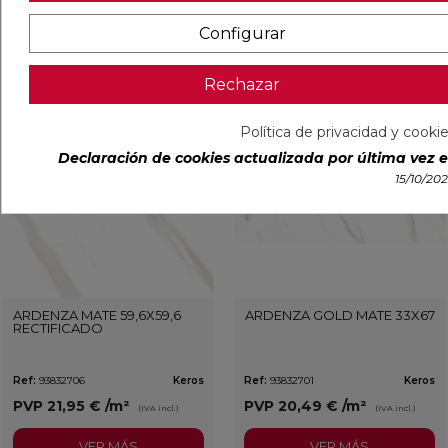
Configurar
VER MÁS
VER MÁS
Rechazar
favorite
favorit
Política de privacidad y cooki
Declaración de cookies actualizada por última vez el
15/10/20
ARDENZA MATE 59,6X59,6
ARDENZA GOLD MATE 33X67
RECTIFICADO
Ref:
93832706
Keros
Ref:
93832701
Keros
PVP
21,95 €
/m²
PVP
20,49 €
/m²
(IVA incl.)
(IVA incl.)
VER MÁS
VER MÁS