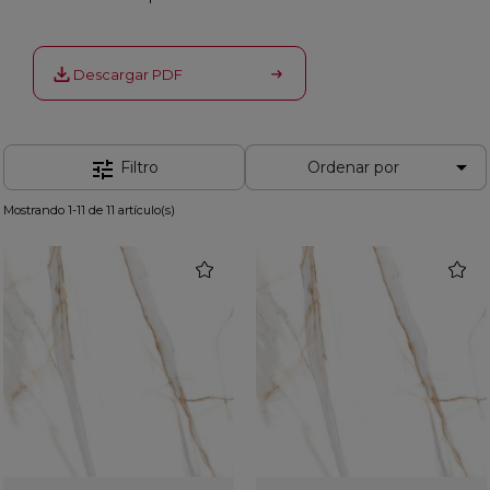
Descargar PDF

tune
Filtro
Ordenar por
Mostrando 1-11 de 11 artículo(s)
favorite
favorit