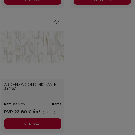
favorite
ARDENZA GOLD MIX MATE
33X67
Ref:
93832702
Keros
PVP
22,80 €
/m²
(IVA incl.)
VER MÁS