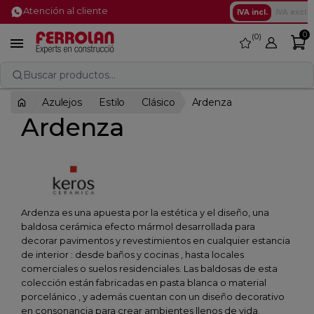
Atención al cliente
IVA incl.
IVA excl.
0
0
favorite

Buscar productos...
Azulejos
Estilo
Clásico
Ardenza
Ardenza
Ardenza es una apuesta por la estética y el diseño, una
baldosa cerámica efecto mármol desarrollada para
decorar pavimentos y revestimientos en cualquier estancia
de interior : desde baños y cocinas , hasta locales
comerciales o suelos residenciales. Las baldosas de esta
colección están fabricadas en pasta blanca o material
porcelánico , y además cuentan con un diseño decorativo
en consonancia para crear ambientes llenos de vida.