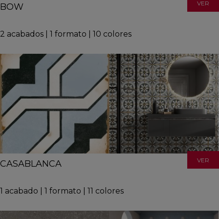
VER
BOW
2
acabados
|
1
formato
|
10
colores
VER
CASABLANCA
1
acabado
|
1
formato
|
11
colores