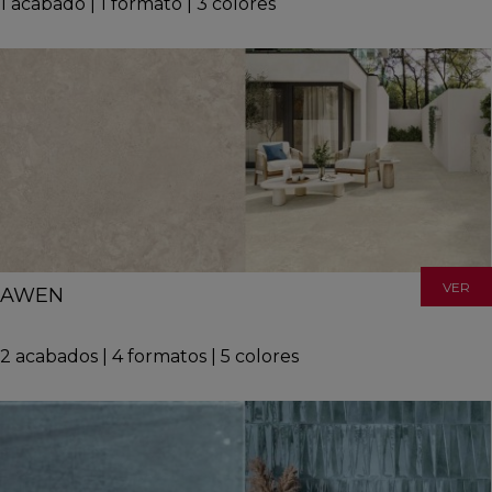
1
acabado
|
1
formato
|
3
colores
VER
AWEN
2
acabados
|
4
formatos
|
5
colores