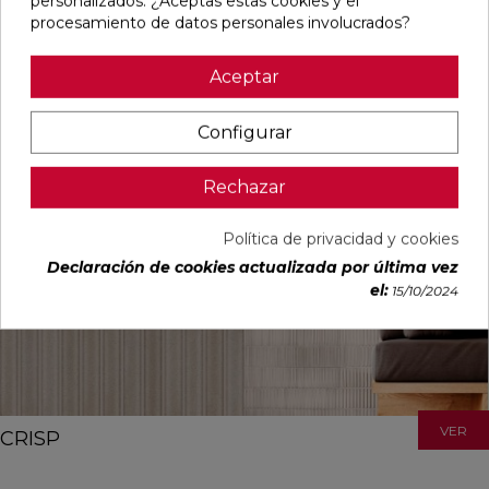
personalizados. ¿Aceptas estas cookies y el
procesamiento de datos personales involucrados?
Aceptar
VER
CRAZED
Configurar
1
acabado
|
2
formatos
|
5
colores
Rechazar
Política de privacidad y cookies
Declaración de cookies actualizada por última vez
el:
15/10/2024
VER
CRISP