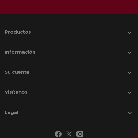
Productos

Información

Su cuenta

Visítanos
keyboard_arrow_down
Legal
