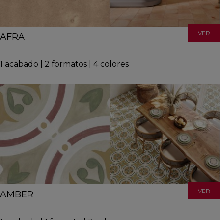
VER
AFRA
1
acabado
|
2
formatos
|
4
colores
VER
AMBER