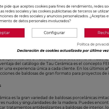
te pide que aceptes cookies para fines de rendimiento, redes soc
cerámica, la firma, consolidada como una marca de refere
Las redes sociales y las cookies publicitarias de terceros se utiliza
osas cerámicas. El compromiso de Tau con la calidad hac
unciones de redes sociales y anuncios personalizados. ¿Aceptas e
o control de calidad permanente, cumpliendo con los más
amiento de datos personales involucrados?
écnicas en aspectos tan importantes como la resistencia a
eptar
Configurar
Rech
Política de privaci
Declaración de cookies actualizada por última vez 
cada espacio y necesidad. El portfolio es muy amplio y 
zulejos imitando a materiales naturales como la madera, e
ra ventaja del catálogo de Tau Cerámica es el concepto 
er una experiencia única a cada cliente. En los últimos 
ciones de baldosas de gran formato para proyectos de in
s
ámica es la gran variedad de baldosas porcelánicas imi
res nudos y singularidades de la madera. Puedes encontra
plicar tratamientos antideslizantes a baldosas de interio