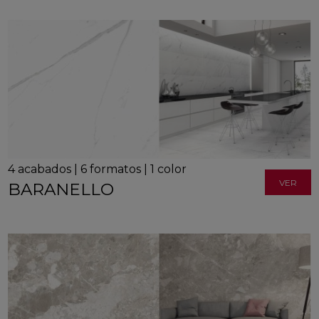
4
acabados
|
6
formatos
|
1
color
VER
BARANELLO