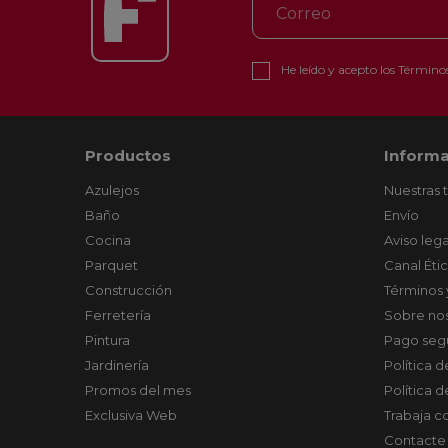
He leído y acepto los
Términos
Productos
Informa
Azulejos
Nuestras 
Baño
Envío
Cocina
Aviso lega
Parquet
Canal Éti
Construcción
Términos 
Ferretería
Sobre no
Pintura
Pago seg
Jardinería
Política 
Promos del mes
Política 
Exclusiva Web
Trabaja c
Contacte