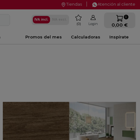
Tiendas
Atención al cliente
favorite
0
IVA incl.
IVA excl.
0
Login
0,00 €
a
Promos del mes
Calculadoras
Inspírate