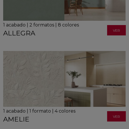
1
acabado
|
2
formatos
|
8
colores
VER
ALLEGRA
1
acabado
|
1
formato
|
4
colores
VER
AMELIE