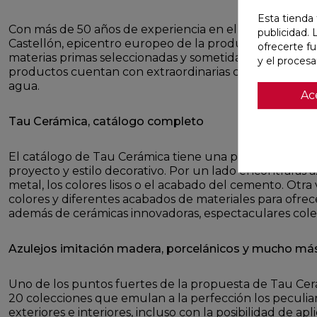
Esta tienda 
Con más de 50 años de experiencia en el sector de la 
publicidad. 
Castellón, epicentro europeo de la producción de bald
ofrecerte f
materias primas seleccionadas y sometidas a un estrict
y el proces
productos cuentan con extraordinarias características t
agua.
Ac
Tau Cerámica, catálogo completo
El catálogo de Tau Cerámica tiene una propuesta para 
proyecto y estilo decorativo. Por un lado encontrarás a
metal, los colores lisos o el acabado del cemento. Ot
colores y diferentes acabados de materiales para ofrec
además de cerámicas innovadoras, espectaculares colec
Azulejos imitación madera, porcelánicos y mucho má
Uno de los puntos fuertes de la propuesta de Tau Cer
20 colecciones que emulan a la perfección los peculia
exteriores e interiores, incluso con la posibilidad de a