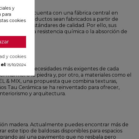
iales y
ncia mundial, cuenta con una fábrica central en
n para
e que sus productos sean fabricados a partir de
stas cookies
 exigentes estándares de calidad. Por ello, sus
l desgaste, la resistencia química o la absorción de
azar
dad y cookies
el:
15/10/2024
cubre con las necesidades más exigentes de cada
l mármol o la piedra y, por otro, a materiales como el
FEEL & MIX, una propuesta que combina texturas,
años Tau Cerámica se ha reinventado para ofrecer,
teriorismo y arquitectura.
tación madera. Actualmente puedes encontrar más de
r este tipo de baldosas disponibles para espacios
r, logrando así una pavimento que no resbala pero