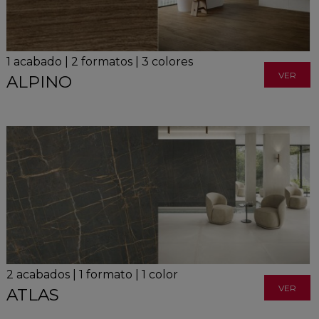
1
acabado
|
2
formatos
|
3
colores
VER
ALPINO
2
acabados
|
1
formato
|
1
color
VER
ATLAS