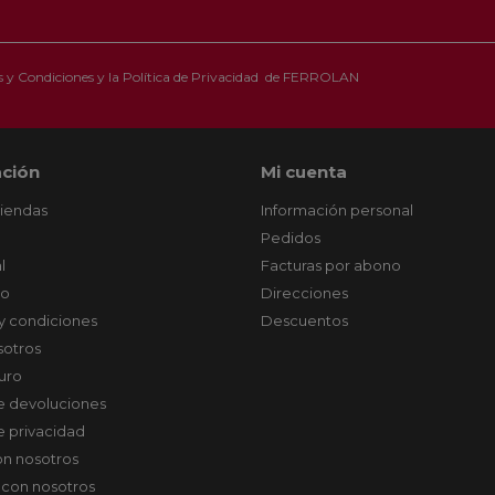
 y Condiciones
y la
Política de Privacidad
de FERROLAN
ción
Mi cuenta
tiendas
Información personal
Pedidos
l
Facturas por abono
co
Direcciones
y condiciones
Descuentos
sotros
uro
de devoluciones
de privacidad
on nosotros
 con nosotros