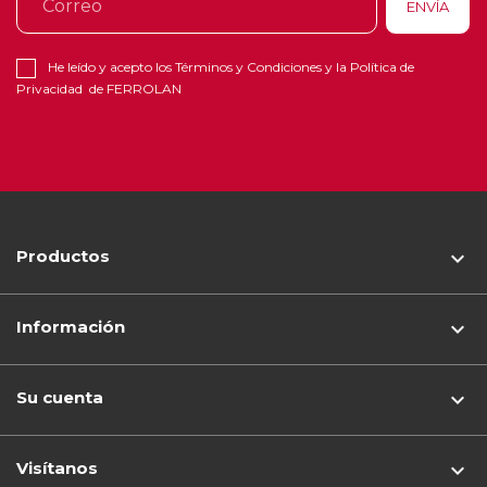
He leído y acepto los
Términos y Condiciones
y la
Política de
Privacidad
de FERROLAN
Productos

Información

Su cuenta

Visítanos
keyboard_arrow_down