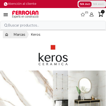
Atención al cliente
IVA incl.
IVA excl.
0
0
favorite

Buscar productos...
Marcas
Keros