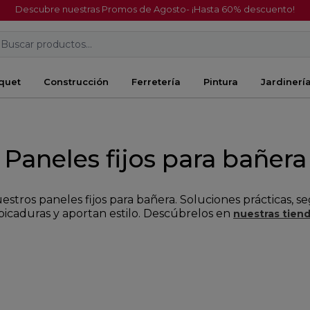
Descubre nuestras Promos de Agosto- ¡Hasta 60% descuento!
Buscar productos...
quet
Construcción
Ferretería
Pintura
Jardinerí
Paneles fijos para bañera
stros paneles fijos para bañera. Soluciones prácticas, s
picaduras y aportan estilo. Descúbrelos en
nuestras tien