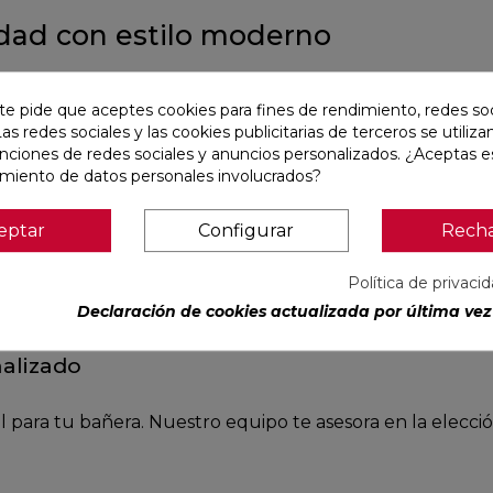
cidad con estilo moderno
ales
te pide que aceptes cookies para fines de rendimiento, redes soc
Las redes sociales y las cookies publicitarias de terceros se utiliza
cilla y elegante para evitar salpicaduras sin cerrar com
unciones de redes sociales y anuncios personalizados. ¿Aceptas e
amiento de datos personales involucrados?
ad
eptar
Configurar
Rech
Política de privaci
 estos paneles combinan seguridad y estilo. Disponibles e
Declaración de cookies actualizada por última vez 
nalizado
eal para tu bañera. Nuestro equipo te asesora en la ele