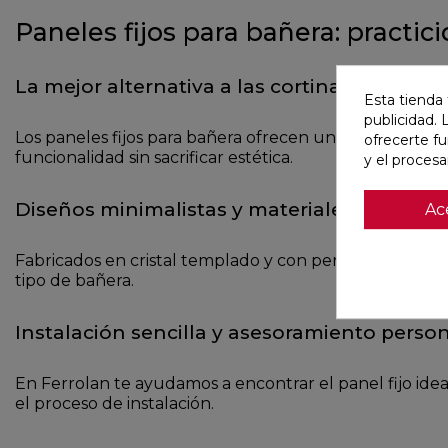
Paneles fijos para bañera: practi
La mejor alternativa a las cortinas tradicion
Esta tienda 
publicidad. 
Los paneles fijos para bañera ofrecen una solución sen
ofrecerte f
funcionalidad sin sacrificar estética.
y el proces
Diseños minimalistas y materiales de calid
Ac
Fabricados en cristal templado y con perfilería sutil,
tipo de bañera.
Instalación sencilla y asesoramiento perso
En Ferrolan te ayudamos a encontrar el panel fijo id
el proceso de instalación.