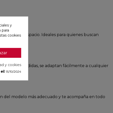
iales y
n para
pletamente el espacio. Ideales para quienes buscan
stas cookies
azar
dad y cookies
n diferentes medidas, se adaptan fácilmente a cualquier
el:
15/10/2024
cción del modelo más adecuado y te acompaña en todo