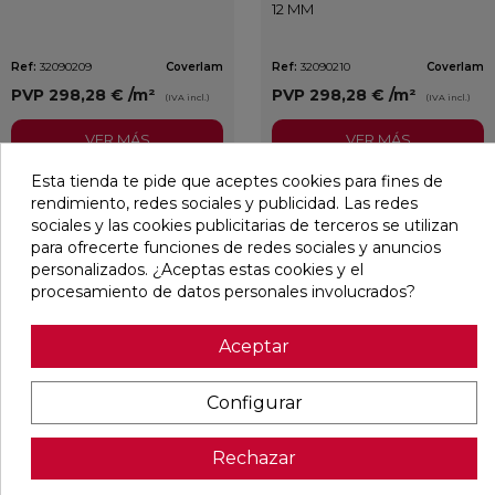
12 MM
Ref:
32090209
Coverlam
Ref:
32090210
Coverlam
PVP
298,28 €
/m²
PVP
298,28 €
/m²
(IVA incl.)
(IVA incl.)
VER MÁS
VER MÁS
Esta tienda te pide que aceptes cookies para fines de
rendimiento, redes sociales y publicidad. Las redes
sociales y las cookies publicitarias de terceros se utilizan
para ofrecerte funciones de redes sociales y anuncios
personalizados. ¿Aceptas estas cookies y el
procesamiento de datos personales involucrados?
Aceptar
Configurar
JUNGLA IROKO MATE 12 MM
JUNGLA ROBLE MATE 12 MM
Rechazar