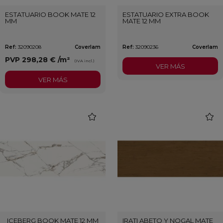
ESTATUARIO BOOK MATE 12
ESTATUARIO EXTRA BOOK
MM
MATE 12 MM
Ref:
32090208
Coverlam
Ref:
32090236
Coverlam
PVP
298,28 €
/m²
(IVA incl.)
VER MÁS
VER MÁS
favorite
favori
ICEBERG BOOK MATE 12 MM
IRATI ABETO Y NOGAL MATE