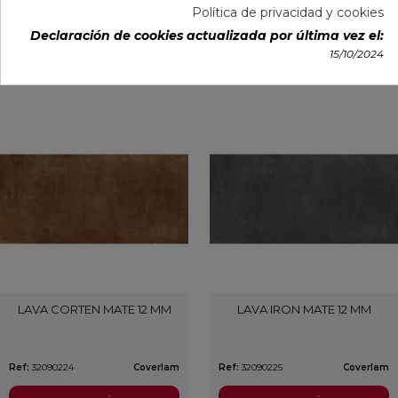
Política de privacidad y cookies
Ref:
32090222
Coverlam
Ref:
32090223
Coverlam
Declaración de cookies actualizada por última vez el:
15/10/2024
VER MÁS
VER MÁS
LAVA CORTEN MATE 12 MM
LAVA IRON MATE 12 MM
Ref:
32090224
Coverlam
Ref:
32090225
Coverlam