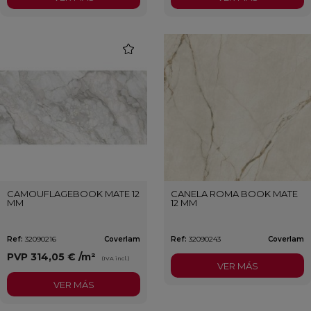
favorite
CAMOUFLAGEBOOK MATE 12
CANELA ROMA BOOK MATE
MM
12 MM
Ref:
32090216
Coverlam
Ref:
32090243
Coverlam
PVP
314,05 €
/m²
(IVA incl.)
VER MÁS
VER MÁS