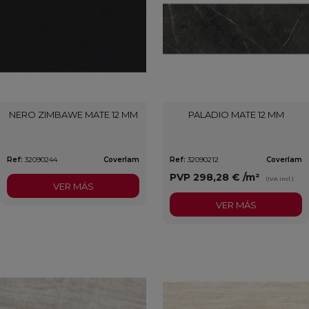
NERO ZIMBAWE MATE 12 MM
PALADIO MATE 12 MM
Ref:
32090244
Coverlam
Ref:
32090212
Coverlam
PVP
298,28 €
/m²
(IVA incl.)
VER MÁS
VER MÁS