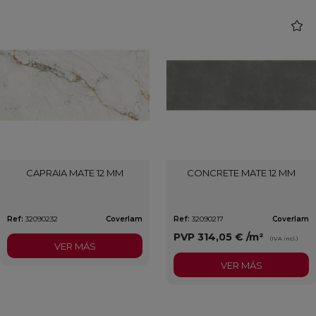
favori
CAPRAIA MATE 12 MM
CONCRETE MATE 12 MM
Ref:
32090232
Coverlam
Ref:
32090217
Coverlam
PVP
314,05 €
/m²
(IVA incl.)
VER MÁS
VER MÁS