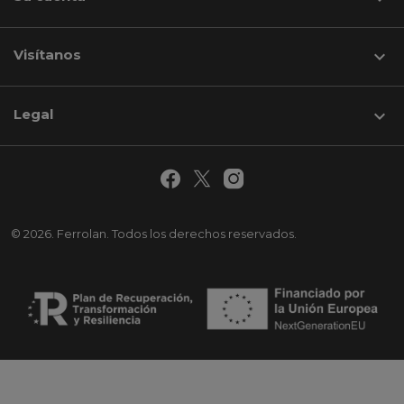
Visítanos
keyboard_arrow_down
Legal

© 2026. Ferrolan. Todos los derechos reservados.