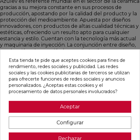
Azulev es referente mundial en el sector de la cerámica
gracias a su mejora constante en sus procesos de
producción, apostando por la calidad del producto y la
protección del medioambiente. Apuesta por diseños
innovadores, con productos de altas cualidad técnicas y
estéticas, ofreciendo un resulto apto para cualquier
estancia y estilo. Cuentan con la tecnología más actual
y maquinaria de inyección. La conjunción entre diseño,
producción e innovación hacen de Azulev una empresa
líder en sector. Visita la página web del fabricante
Esta tienda te pide que aceptes cookies para fines de
Azulev
rendimiento, redes sociales y publicidad. Las redes
sociales y las cookies publicitarias de terceros se utilizan
para ofrecerte funciones de redes sociales y anuncios
personalizados. ¿Aceptas estas cookies y el
procesamiento de datos personales involucrados?
SUSCRÍBETE Y CONSIGUE
Aceptar
PROMOCIONES EXCLUSIVAS!
Configurar
Rechazar