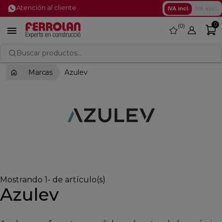
Atención al cliente
IVA incl.
IVA excl.
0
0
favorite

Buscar productos...
Marcas
Azulev
Mostrando 1- de artículo(s)
Azulev