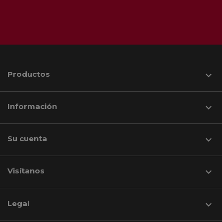
Productos

Información

Su cuenta

Visítanos
keyboard_arrow_down
Legal
