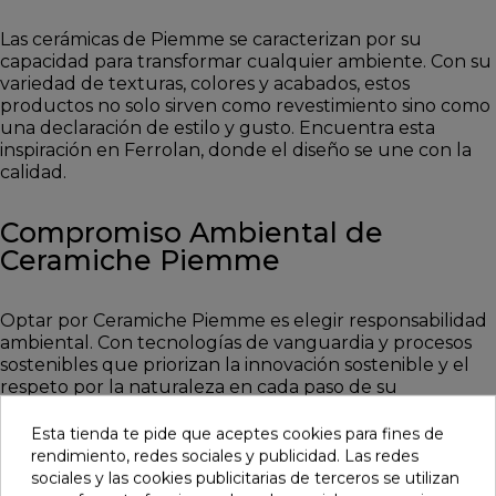
Las cerámicas de Piemme se caracterizan por su
capacidad para transformar cualquier ambiente. Con su
variedad de texturas, colores y acabados, estos
productos no solo sirven como revestimiento sino como
una declaración de estilo y gusto. Encuentra esta
inspiración en Ferrolan, donde el diseño se une con la
calidad.
Compromiso Ambiental de
Ceramiche Piemme
Optar por Ceramiche Piemme es elegir responsabilidad
ambiental. Con tecnologías de vanguardia y procesos
sostenibles que priorizan la innovación sostenible y el
respeto por la naturaleza en cada paso de su
producción y distribución, Ferrolan pone a tu
disposición productos que cuidan el planeta. La
Esta tienda te pide que aceptes cookies para fines de
sostenibilidad es parte integral de la filosofía de
rendimiento, redes sociales y publicidad. Las redes
Piemme, reflejada en cada azulejo que ofrecemos.
sociales y las cookies publicitarias de terceros se utilizan