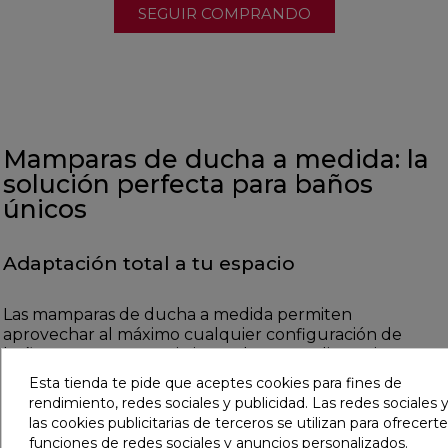
SEGUIR COMPRANDO
Mamparas de ducha a medida: la
solución perfecta para baños
únicos
Adaptación total a tu espacio
Las mamparas de ducha a medida permiten
aprovechar al máximo cualquier configuración de
baño. Ya sea un espacio irregular o con dimensiones
específicas, se adaptan con precisión para ofrecer
Esta tienda te pide que aceptes cookies para fines de
confort y funcionalidad.
rendimiento, redes sociales y publicidad. Las redes sociales y
las cookies publicitarias de terceros se utilizan para ofrecerte
funciones de redes sociales y anuncios personalizados.
Diseño personalizado con materiales