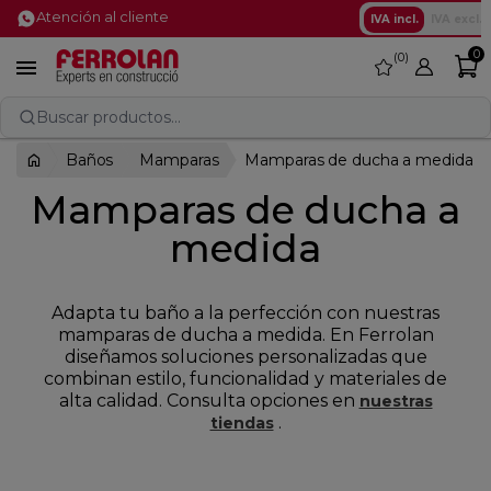
Atención al cliente
IVA incl.
IVA excl.
0
0
favorite

Buscar productos...
Baños
Mamparas
Mamparas de ducha a medida
Mamparas de ducha a
medida
Adapta tu baño a la perfección con nuestras
mamparas de ducha a medida. En Ferrolan
diseñamos soluciones personalizadas que
combinan estilo, funcionalidad y materiales de
alta calidad. Consulta opciones en
nuestras
.
tiendas