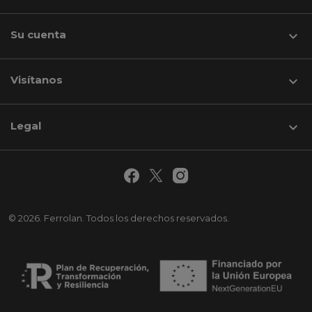
Su cuenta

Visítanos
keyboard_arrow_down
Legal

© 2026. Ferrolan. Todos los derechos reservados.