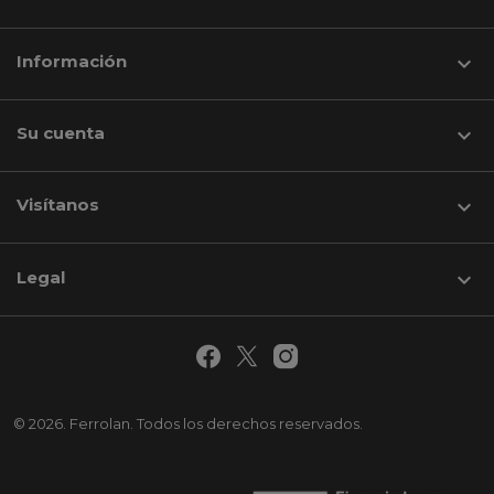
Información

Su cuenta

Visítanos
keyboard_arrow_down
Legal

© 2026. Ferrolan. Todos los derechos reservados.