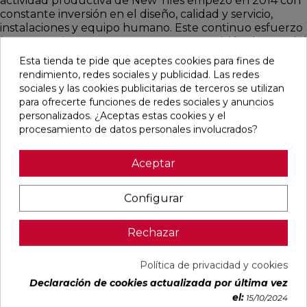
actividad productiva de New Tiles empezó en 2014 con
constante inversión en el diseño, calidad y servicio,
instalaciones y equipo humano. Este continuo esfuerzo
les proporciona un aumento y firme posición dentro del
sector cerámico. Su catálogo destaca por una amplia
Esta tienda te pide que aceptes cookies para fines de
gama de productos y acabados cerámicos, fabricados
rendimiento, redes sociales y publicidad. Las redes
tanto en gres de pasta roja o de pasta blanca como en
sociales y las cookies publicitarias de terceros se utilizan
material porcelánico.
para ofrecerte funciones de redes sociales y anuncios
personalizados. ¿Aceptas estas cookies y el
procesamiento de datos personales involucrados?
Baldosas efecto piedra
Aceptar
Uno de los puntos fuertes de New Tiles es la extensa
variedad en cuanto a baldosas de efecto piedra. El paso
de la naturaleza reflejado en los destellos, en los
Configurar
matices y la paleta cromática de cada baldosa
representando el vigor de la montaña. Esencia,
Rechazar
morfología y naturaleza son los pilares fundamentales
para la creación de este tipo de azulejos tan peculiares
y sorprendentes.
Política de privacidad y cookies
Declaración de cookies actualizada por última vez
Más de 20 colecciones con diseños de diferentes
el:
15/10/2024