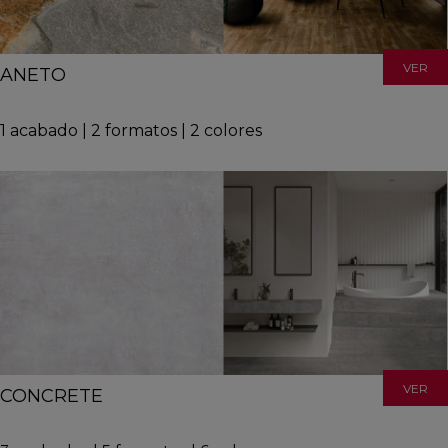
VER
ANETO
1
acabado
|
2
formatos
|
2
colores
VER
CONCRETE