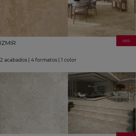
VER
IZMIR
2
acabados
|
4
formatos
|
1
color