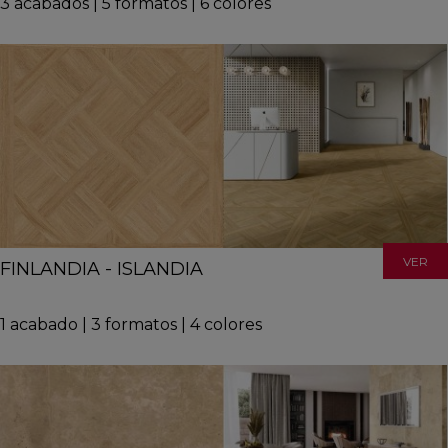
3
acabados
|
5
formatos
|
6
colores
VER
FINLANDIA - ISLANDIA
1
acabado
|
3
formatos
|
4
colores