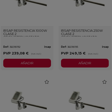
IRSAP RESISTENCIA 1000W
IRSAP RESISTENCIA 250W
CLASE 2
CLASE 2
CRONOTERMOSTATO
CRONOTERMOSTATO
BLANCO
CROMADO
Ref:
36018192
Irsap
Ref:
36018193
Irsap
PVP
239,08 €
PVP
249,15 €
(IVA incl.)
(IVA incl.)
AÑADIR
AÑADIR
favorite
favorit