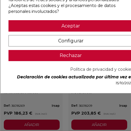
AÑADIR
AÑADIR
¿Aceptas estas cookies y el procesamiento de datos
personales involucrados?
favorite
favorit
Aceptar
Configurar
Rechazar
Política de privacidad y cooki
Declaración de cookies actualizada por última vez el
15/10/20
IRSAP KIT MONOTUBO
IRSAP KIT MONOTUBO
ESCUADRA TERMOST
ESCUADRA TERMOST INOX
PERSONALIZADO
SATINADO
Ref:
36018269
Irsap
Ref:
36018209
Irsap
PVP
186,23 €
PVP
203,85 €
(IVA incl.)
(IVA incl.)
AÑADIR
AÑADIR