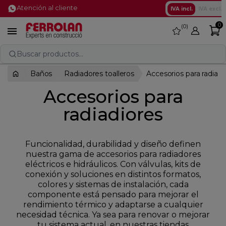
Atención al cliente
IVA incl.
IVA excl.
0
0
favorite

Buscar productos...
Baños
Radiadores toalleros
Accesorios para radiad
Accesorios para
radiadiores
Funcionalidad, durabilidad y diseño definen
nuestra gama de accesorios para radiadores
eléctricos e hidráulicos. Con válvulas, kits de
conexión y soluciones en distintos formatos,
colores y sistemas de instalación, cada
componente está pensado para mejorar el
rendimiento térmico y adaptarse a cualquier
necesidad técnica. Ya sea para renovar o mejorar
tu sistema actual, en nuestras tiendas