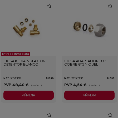
favorite
favorit
Entrega Inmediata
CICSA KIT VALVULA CON
CICSA ADAPTADOR TUBO
DETENTOR BLANCO
COBRE Ø15 NIQUEL
Ref:
39539811
Cicsa
Ref:
39539968
Cicsa
PVP
48,40 €
PVP
4,54 €
(IVA incl.)
(IVA incl.)
AÑADIR
AÑADIR
favorite
favorit