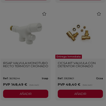
favorite
favorit
Entrega Inmediata
IRSAP VALVULA MONOTUBO
CICSA KIT VALVULA CON
RECTO TERMOST CROMADO
DETENTOR CROMADO
Ref:
36018244
Irsap
Ref:
39539801
Cicsa
PVP
148,49 €
PVP
48,40 €
(IVA incl.)
(IVA incl.)
AÑADIR
AÑADIR