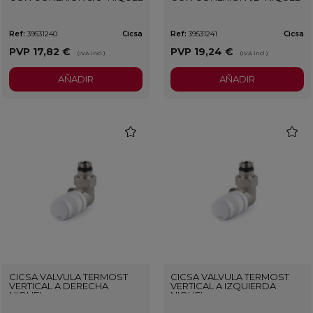
Ref:
39531240
Cicsa
Ref:
39531241
Cicsa
PVP
17,82 €
PVP
19,24 €
(IVA incl.)
(IVA incl.)
AÑADIR
AÑADIR
favorite
favorit
CICSA VALVULA TERMOST
CICSA VALVULA TERMOST
VERTICAL A DERECHA
VERTICAL A IZQUIERDA
NIQUEL
NIQUEL