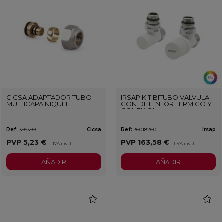
CICSA ADAPTADOR TUBO
IRSAP KIT BITUBO VALVULA
MULTICAPA NIQUEL
CON DETENTOR TERMICO Y
CONEXION
PERSONALIZADO
Ref:
39539911
Cicsa
Ref:
36018260
Irsap
PVP
5,23 €
PVP
163,58 €
(IVA incl.)
(IVA incl.)
AÑADIR
AÑADIR
favorite
favorit