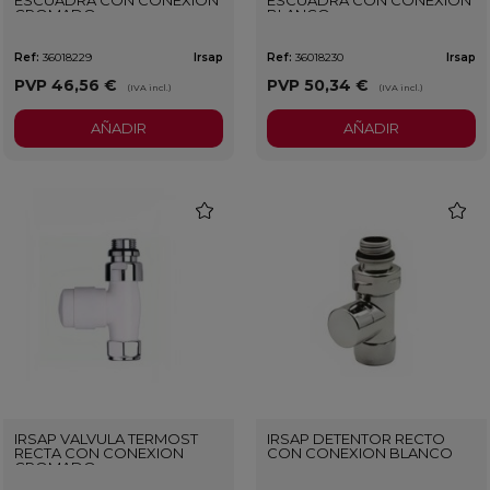
ESCUADRA CON CONEXION
ESCUADRA CON CONEXION
CROMADO
BLANCO
Ref:
36018229
Irsap
Ref:
36018230
Irsap
PVP
46,56 €
PVP
50,34 €
(IVA incl.)
(IVA incl.)
AÑADIR
AÑADIR
favorite
favorit
IRSAP VALVULA TERMOST
IRSAP DETENTOR RECTO
RECTA CON CONEXION
CON CONEXION BLANCO
CROMADO