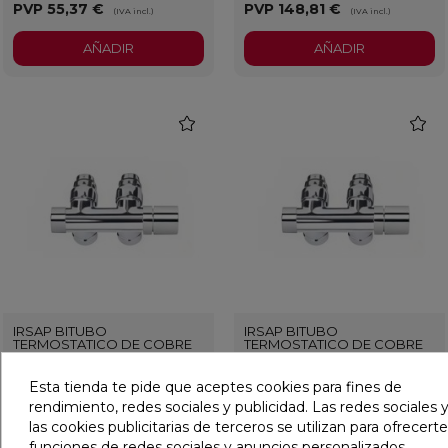
PVP
55,37 €
PVP
148,81 €
(IVA incl.)
(IVA incl.)
AÑADIR
AÑADIR
favorite
favorit
IRSAP BITUBO
IRSAP BITUBO
TERMOSTATICO DE COBRE
TERMOSTATICO DE COBRE
CON TOMA 50MM
CON TOMA 50MM INOX
CROMADO
Esta tienda te pide que aceptes cookies para fines de
Ref:
36018234
Irsap
Ref:
36018235
Irsap
rendimiento, redes sociales y publicidad. Las redes sociales y
PVP
167,36 €
PVP
220,21 €
las cookies publicitarias de terceros se utilizan para ofrecerte
(IVA incl.)
(IVA incl.)
funciones de redes sociales y anuncios personalizados.