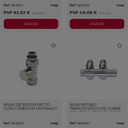
Ref:
36018231
Irsap
Ref:
36018232
Irsap
PVP
62,92 €
PVP
49,08 €
(IVA incl.)
(IVA incl.)
AÑADIR
AÑADIR
favorite
favorit
IRSAP DETENTOR RECTO
IRSAP BITUBO
CON CONEXION CROMADO
TERMOSTATICO DE COBRE
CON TOMA 50MM BLANCO
Ref:
36018233
Irsap
Ref:
36018267
Irsap