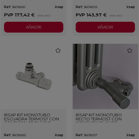
Ref:
36018261
Irsap
Ref:
36018253
Irsap
PVP
177,42 €
PVP
145,97 €
(IVA incl.)
(IVA incl.)
AÑADIR
AÑADIR
favorite
favorit
IRSAP KIT MONOTUBO
IRSAP KIT MONOTUBO
ESCUADRA TERMOST CON
RECTO TERMOST CON
CONEXION CROMADO
CONEXION BLANCO
Ref:
36018263
Irsap
Ref:
36018257
Irsap