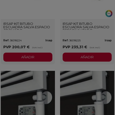
IRSAP KIT BITUBO
IRSAP KIT BITUBO
ESCUADRA SALVA ESPACIO
ESCUADRA SALVA ESPACIO
CROMADO
PERSONALIZADO
Ref:
36018224
Irsap
Ref:
36018225
Irsap
PVP
200,07 €
PVP
235,31 €
(IVA incl.)
(IVA incl.)
AÑADIR
AÑADIR
favorite
favorit