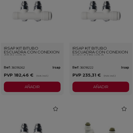
IRSAP KIT BITUBO
IRSAP KIT BITUBO
ESCUADRA CON CONEXION
ESCUADRA CON CONEXION
CROMADO
INOX SATINADO
Ref:
36018262
Irsap
Ref:
36018222
Irsap
PVP
182,46 €
PVP
235,31 €
(IVA incl.)
(IVA incl.)
AÑADIR
AÑADIR
favorite
favorit