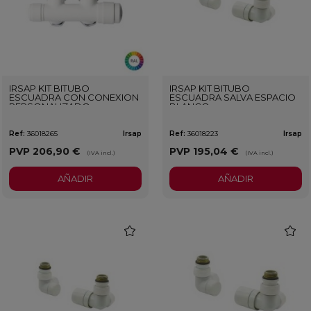
IRSAP KIT BITUBO
IRSAP KIT BITUBO
ESCUADRA CON CONEXION
ESCUADRA SALVA ESPACIO
PERSONALIZADO
BLANCO
Ref:
36018265
Irsap
Ref:
36018223
Irsap
PVP
206,90 €
PVP
195,04 €
(IVA incl.)
(IVA incl.)
AÑADIR
AÑADIR
favorite
favorit