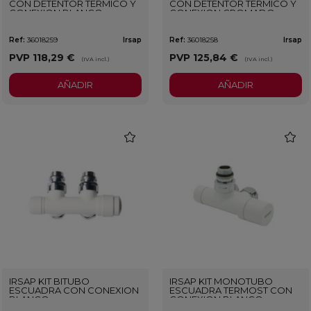
CON DETENTOR TERMICO Y
CON DETENTOR TERMICO Y
CONEXION BLANCO
CONEXION CROMADO
Ref:
36018259
Irsap
Ref:
36018258
Irsap
PVP
118,29 €
PVP
125,84 €
(IVA incl.)
(IVA incl.)
AÑADIR
AÑADIR
favorite
favorit
IRSAP KIT BITUBO
IRSAP KIT MONOTUBO
ESCUADRA CON CONEXION
ESCUADRA TERMOST CON
BLANCO
CONEXION BLANCO