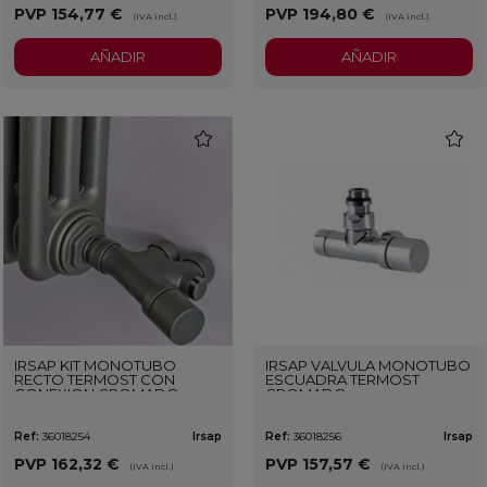
PVP
154,77 €
PVP
194,80 €
(IVA incl.)
(IVA incl.)
AÑADIR
AÑADIR
favorite
favorit
IRSAP KIT MONOTUBO
IRSAP VALVULA MONOTUBO
RECTO TERMOST CON
ESCUADRA TERMOST
CONEXION CROMADO
CROMADO
Ref:
36018254
Irsap
Ref:
36018256
Irsap
PVP
162,32 €
PVP
157,57 €
(IVA incl.)
(IVA incl.)