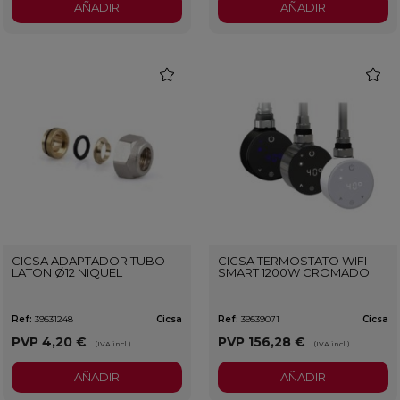
AÑADIR
AÑADIR
favorite
favorit
CICSA ADAPTADOR TUBO
CICSA TERMOSTATO WIFI
LATON Ø12 NIQUEL
SMART 1200W CROMADO
Ref:
39531248
Cicsa
Ref:
39539071
Cicsa
PVP
4,20 €
PVP
156,28 €
(IVA incl.)
(IVA incl.)
AÑADIR
AÑADIR