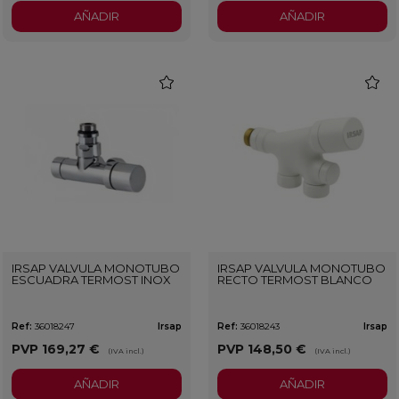
AÑADIR
AÑADIR
favorite
favorit
IRSAP VALVULA MONOTUBO
IRSAP VALVULA MONOTUBO
ESCUADRA TERMOST INOX
RECTO TERMOST BLANCO
Ref:
36018247
Irsap
Ref:
36018243
Irsap
PVP
169,27 €
PVP
148,50 €
(IVA incl.)
(IVA incl.)
AÑADIR
AÑADIR