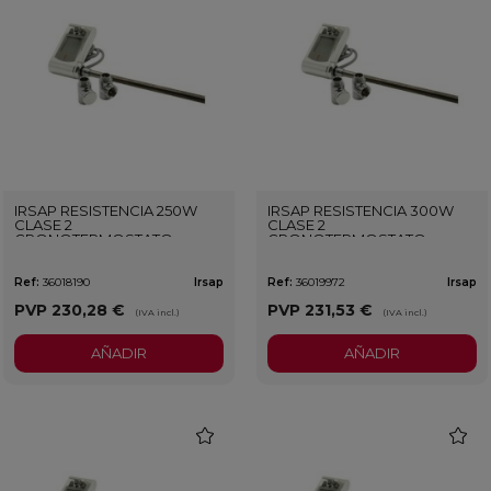
IRSAP RESISTENCIA 250W
IRSAP RESISTENCIA 300W
CLASE 2
CLASE 2
CRONOTERMOSTATO
CRONOTERMOSTATO
BLANCO
BLANCO
Ref:
36018190
Irsap
Ref:
36019972
Irsap
PVP
230,28 €
PVP
231,53 €
(IVA incl.)
(IVA incl.)
AÑADIR
AÑADIR
favorite
favorit