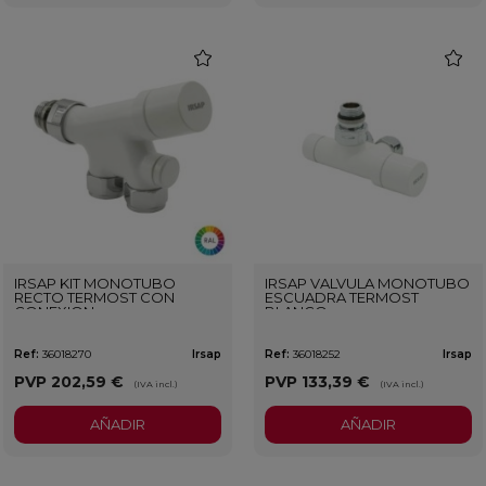
favorite
favorit
IRSAP KIT MONOTUBO
IRSAP VALVULA MONOTUBO
RECTO TERMOST CON
ESCUADRA TERMOST
CONEXION
BLANCO
PERSONALIZADO
Ref:
36018270
Irsap
Ref:
36018252
Irsap
PVP
202,59 €
PVP
133,39 €
(IVA incl.)
(IVA incl.)
AÑADIR
AÑADIR