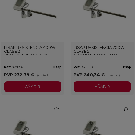
IRSAP RESISTENCIA 400W
IRSAP RESISTENCIA 700W
CLASE 2
CLASE 2
CRONOTERMOSTATO
CRONOTERMOSTATO
BLANCO
BLANCO
Ref:
36019971
Irsap
Ref:
36018191
Irsap
PVP
232,79 €
PVP
240,34 €
(IVA incl.)
(IVA incl.)
AÑADIR
AÑADIR
favorite
favorit