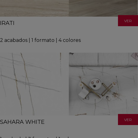
VER
IRATI
2
acabados
|
1
formato
|
4
colores
VER
SAHARA WHITE