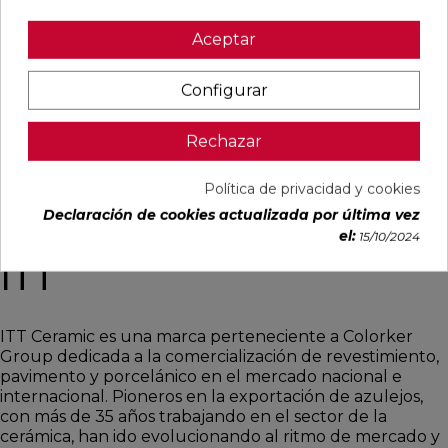
Aceptar
Configurar
VER
TUNDRA
Rechazar
Política de privacidad y cookies
2
acabados
|
3
formatos
|
2
colores
Declaración de cookies actualizada por última vez
el:
15/10/2024
ITT
ITT Ceramic es una marca perteneciente a Colorker
Group dedicada a la comercialización de revestimiento,
pavimento y porcelánico en el mercado nacional e
internacional. Pioneros en la exportación de azulejos,
con más de 35 años trabajando en el sector de la
cerámica, han ido evolucionando al ritmo de mercado y