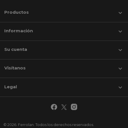
Productos

Información

Su cuenta

Visítanos
keyboard_arrow_down
Legal

© 2026. Ferrolan. Todos los derechos reservados.