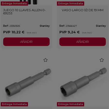
Entrega Inmediata
Entrega Inmediata
JUEGO 10 LLAVES ALLEN 0-
VASO LARGO 1/2 DE 19 MM
69253
Ref:
23350505
Stanley
Ref:
23566427
Stanley
PVP
10,22 €
PVP
9,24 €
(IVA incl.)
(IVA incl.)
AÑADIR
AÑADIR
favorite
favorit
Entrega Inmediata
Entrega Inmediata