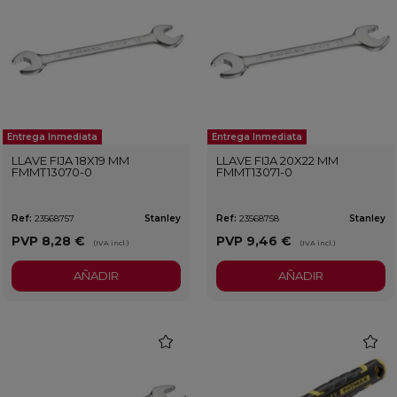
Entrega Inmediata
Entrega Inmediata
LLAVE FIJA 18X19 MM
LLAVE FIJA 20X22 MM
FMMT13070-0
FMMT13071-0
Ref:
23568757
Stanley
Ref:
23568758
Stanley
PVP
8,28 €
PVP
9,46 €
(IVA incl.)
(IVA incl.)
AÑADIR
AÑADIR
favorite
favorit