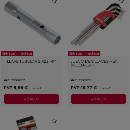
favorite
favorit
Entrega Inmediata
Entrega Inmediata
LLAVE TUBULAR 21X23 MM
JUEGO DE 9 LLAVES HEX
(ALLEN-ESF)
Ref:
23966699
Ref:
23965822
PVP
5,66 €
PVP
16,77 €
(IVA incl.)
(IVA incl.)
AÑADIR
AÑADIR
favorite