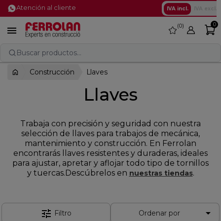
Atención al cliente
IVA incl.
IVA excl.
0
0
favorite

Buscar productos...
Construcción
Llaves
Llaves
Trabaja con precisión y seguridad con nuestra
selección de llaves para trabajos de mecánica,
mantenimiento y construcción. En Ferrolan
encontrarás llaves resistentes y duraderas, ideales
para ajustar, apretar y aflojar todo tipo de tornillos
y tuercas.Descúbrelos en
.
nuestras tiendas

tune
Filtro
Ordenar por