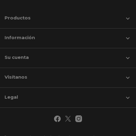
Productos

Información

Su cuenta

Visítanos
keyboard_arrow_down
Legal
