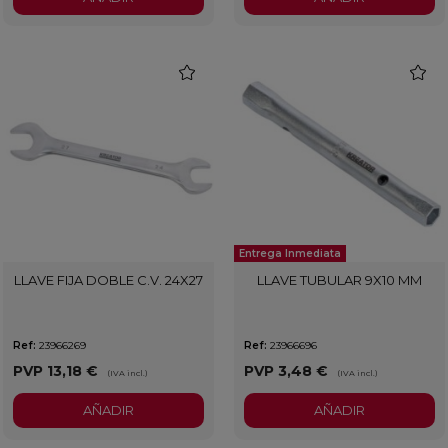
favorite
favorit
Entrega Inmediata
LLAVE FIJA DOBLE C.V. 24X27
LLAVE TUBULAR 9X10 MM
Ref:
23966269
Ref:
23966696
PVP
13,18 €
PVP
3,48 €
(IVA incl.)
(IVA incl.)
AÑADIR
AÑADIR