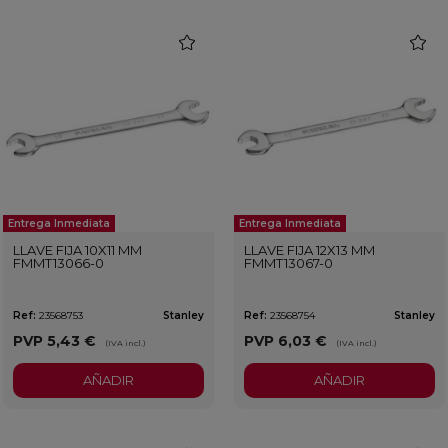
favorite
favorit
Entrega Inmediata
Entrega Inmediata
LLAVE FIJA 10X11 MM
LLAVE FIJA 12X13 MM
FMMT13066-0
FMMT13067-0
Ref:
23568753
Stanley
Ref:
23568754
Stanley
PVP
5,43 €
PVP
6,03 €
(IVA incl.)
(IVA incl.)
AÑADIR
AÑADIR