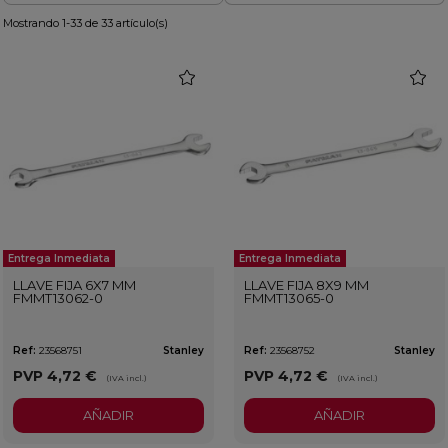
Mostrando 1-33 de 33 artículo(s)
favorite
favorit
Entrega Inmediata
Entrega Inmediata
LLAVE FIJA 6X7 MM
LLAVE FIJA 8X9 MM
FMMT13062-0
FMMT13065-0
Ref:
23568751
Stanley
Ref:
23568752
Stanley
PVP
4,72 €
PVP
4,72 €
(IVA incl.)
(IVA incl.)
AÑADIR
AÑADIR