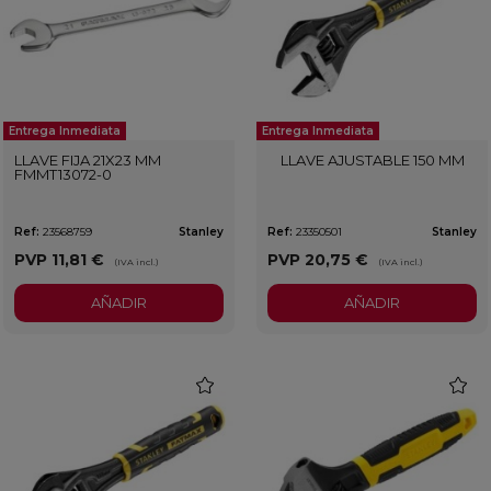
Entrega Inmediata
Entrega Inmediata
LLAVE FIJA 21X23 MM
LLAVE AJUSTABLE 150 MM
FMMT13072-0
Ref:
23568759
Stanley
Ref:
23350501
Stanley
PVP
11,81 €
PVP
20,75 €
(IVA incl.)
(IVA incl.)
AÑADIR
AÑADIR
favorite
favorit