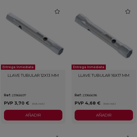
favorite
favorit
Entrega Inmediata
Entrega Inmediata
LLAVE TUBULAR 12X13 MM
LLAVE TUBULAR 16X17 MM
Ref:
23966697
Ref:
23966698
PVP
3,70 €
PVP
4,68 €
(IVA incl.)
(IVA incl.)
AÑADIR
AÑADIR