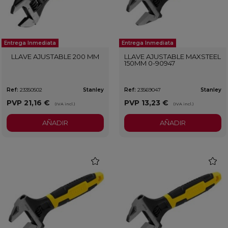
Entrega Inmediata
Entrega Inmediata
LLAVE AJUSTABLE 200 MM
LLAVE AJUSTABLE MAXSTEEL
150MM 0-90947
Ref:
23350502
Stanley
Ref:
23569047
Stanley
PVP
21,16 €
PVP
13,23 €
(IVA incl.)
(IVA incl.)
AÑADIR
AÑADIR
favorite
favorit