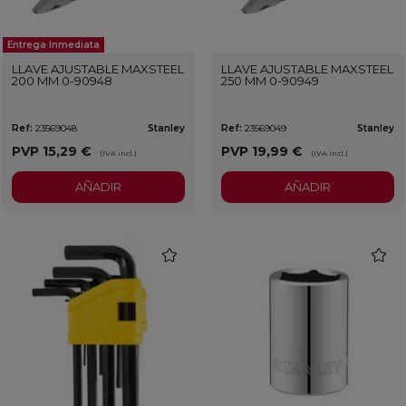
Entrega Inmediata
LLAVE AJUSTABLE MAXSTEEL
LLAVE AJUSTABLE MAXSTEEL
200 MM 0-90948
250 MM 0-90949
Ref:
23569048
Stanley
Ref:
23569049
Stanley
PVP
15,29 €
PVP
19,99 €
(IVA incl.)
(IVA incl.)
AÑADIR
AÑADIR
favorite
favorit