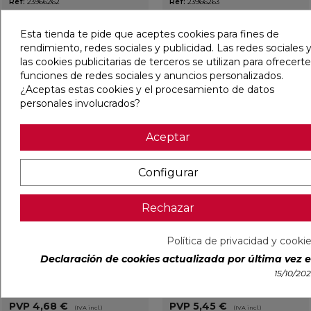
Ref:
23966262
Ref:
23966263
PVP
3,16 €
PVP
3,16 €
(IVA incl.)
(IVA incl.)
Esta tienda te pide que aceptes cookies para fines de
AÑADIR
AÑADIR
rendimiento, redes sociales y publicidad. Las redes sociales y
las cookies publicitarias de terceros se utilizan para ofrecerte
funciones de redes sociales y anuncios personalizados.
¿Aceptas estas cookies y el procesamiento de datos
favorite
favorit
personales involucrados?
Aceptar
Configurar
Rechazar
Entrega Inmediata
Entrega Inmediata
Política de privacidad y cooki
LLAVE FIJA DOBLE C.V. 14X15
LLAVE FIJA DOBLE C.V. 16X17
Declaración de cookies actualizada por última vez el
15/10/20
Ref:
23966265
Ref:
23966266
PVP
4,68 €
PVP
5,45 €
(IVA incl.)
(IVA incl.)