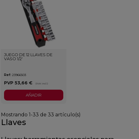
JUEGO DE 12 LLAVES DE
VASO 1/2'
Ref:
23966503
PVP
53,66 €
(IVA incl.)
AÑADIR
Mostrando 1-33 de 33 artículo(s)
Llaves