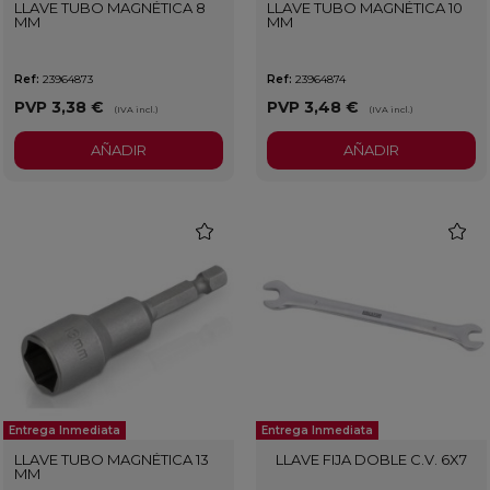
LLAVE TUBO MAGNÉTICA 8
LLAVE TUBO MAGNÉTICA 10
MM
MM
Ref:
23964873
Ref:
23964874
PVP
3,38 €
PVP
3,48 €
(IVA incl.)
(IVA incl.)
AÑADIR
AÑADIR
favorite
favorit
Entrega Inmediata
Entrega Inmediata
LLAVE TUBO MAGNÉTICA 13
LLAVE FIJA DOBLE C.V. 6X7
MM