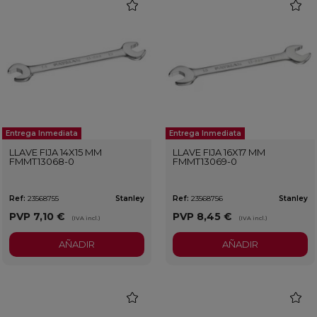
favorite
favorit
Entrega Inmediata
Entrega Inmediata
LLAVE FIJA 14X15 MM
LLAVE FIJA 16X17 MM
FMMT13068-0
FMMT13069-0
Ref:
23568755
Stanley
Ref:
23568756
Stanley
PVP
7,10 €
PVP
8,45 €
(IVA incl.)
(IVA incl.)
AÑADIR
AÑADIR
favorite
favorit