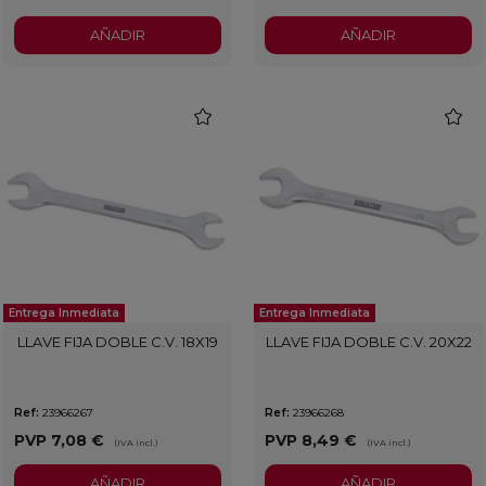
AÑADIR
AÑADIR
favorite
favorit
Entrega Inmediata
Entrega Inmediata
LLAVE FIJA DOBLE C.V. 18X19
LLAVE FIJA DOBLE C.V. 20X22
Ref:
23966267
Ref:
23966268
PVP
7,08 €
PVP
8,49 €
(IVA incl.)
(IVA incl.)
AÑADIR
AÑADIR