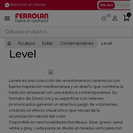
Atención al cliente
IVA incl.
IVA excl.
0
0
favorite

Buscar productos...
Azulejos
Estilo
Contemporáneo
Level
Level
Levels es una colección de revestimientos cerámicos con
fuerte inspiración mediterránea y un diseño que combina la
tradición artesanal con una estética contemporánea. Su
formato de 20x40 cm y su superficie con relieves
pronunciados generan un atractivo juego de volúmenes,
creando un efecto visual único que recuerda la
acumulación natural del color.
Disponible en seis tonalidades bordeaux, blue, green, sand,
white y grey, cada pieza se divide en teselas verticales con