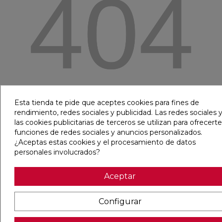
404
¡Ups! ¡Algo ha ido mal!
Esta tienda te pide que aceptes cookies para fines de
rendimiento, redes sociales y publicidad. Las redes sociales y
las cookies publicitarias de terceros se utilizan para ofrecerte
Pero seguro que puedes encontrar el producto
funciones de redes sociales y anuncios personalizados.
que estás buscando visitando nuestras tiendas o
¿Aceptas estas cookies y el procesamiento de datos
navegando por nuestra página.
personales involucrados?
SEGUIR COMPRANDO
Aceptar
Configurar