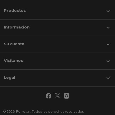
Productos

Información

Su cuenta

Visítanos
keyboard_arrow_down
Legal

© 2026. Ferrolan. Todos los derechos reservados.