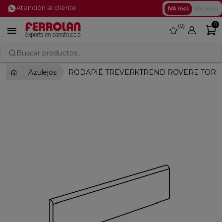
Atención al cliente
IVA incl.
IVA excl.
0
0
favorite

Buscar productos...
Azulejos
RODAPIÉ TREVERKTREND ROVERE TORTO