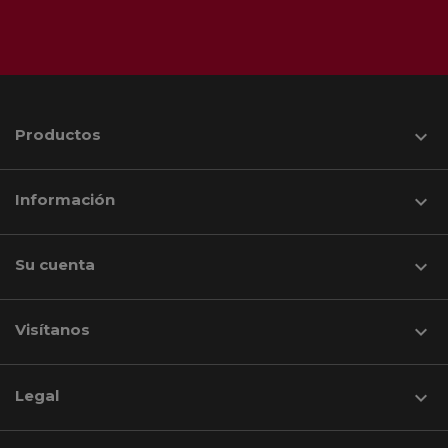
Productos

Información

Su cuenta

Visítanos
keyboard_arrow_down
Legal
