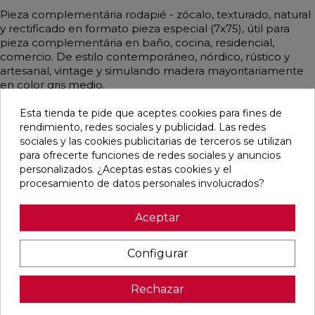
Pieza complementária rodapié - zócalo, texturado, natural
y rectificado en formato pieza especial (7x75), útil para
pieza complementária en baño, cocina, residencial,
comercio. De estilo contemporáneo, nórdico, rústico y
artesanal, vintage y simulando madera mayoritariamente
en color gris medio.
Esta tienda te pide que aceptes cookies para fines de
rendimiento, redes sociales y publicidad. Las redes
sociales y las cookies publicitarias de terceros se utilizan
Pensamos que te puede interesar
para ofrecerte funciones de redes sociales y anuncios
personalizados. ¿Aceptas estas cookies y el
procesamiento de datos personales involucrados?
favorite
favorite
favorite
favorite
Aceptar
Configurar
DUCALE
VOLTE HAYA
CYPRESS
TANGRAM
CEDAR MATE
MATE 75X75
NATURAL
CAMEL MATE
60X120
RECTIFICADO
MATE
31,6X100
RECTIFICADO
23X120
RECTIFICADO
Rechazar
Ref:
Baldocer
Ref:
STN
Ref:
STN
Ref:
Colorker
77356202
77640372
77640561
91080296