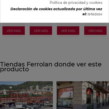
Política de privacidad y cookies
PVP
PVP
PVP
PVP
Declaración de cookies actualizada por última vez
33,28 €
29,65 €
27,23 €
38,60 €
el:
15/10/2024
/m²
/m²
/m²
/m²
(IVA
(IVA
(IVA
(IVA
incl.)
incl.)
incl.)
incl.)
VER MÁS
VER MÁS
VER MÁS
VER MÁS
Tiendas Ferrolan donde ver este
producto