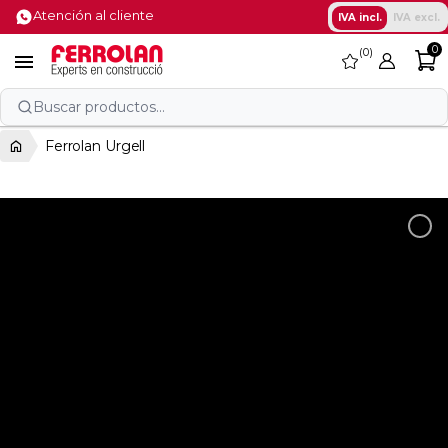
Atención al cliente
IVA incl.
IVA excl.
0
0
favorite

Buscar productos...
Ferrolan Urgell